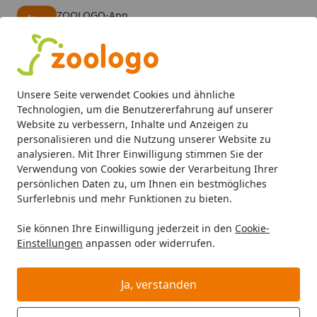
ZOOLOGO-App
Öffnen
Banner schließen
ZOOLOGO
kostenlos - Im App Store
Alle Produkte
Mein Konto
Wunschl
Eink
Unsere Seite verwendet Cookies und ähnliche
4,73
/ 5
Suchen
Technologien, um die Benutzererfahrung auf unserer
Website zu verbessern, Inhalte und Anzeigen zu
personalisieren und die Nutzung unserer Website zu
Hund
Hundefutter
Diätfutter
Dr. Clauder's Special D
Startseite
analysieren. Mit Ihrer Einwilligung stimmen Sie der
Dr. Clauder's Special Diet Low
Verwendung von Cookies sowie der Verarbeitung Ihrer
persönlichen Daten zu, um Ihnen ein bestmögliches
Natrium 400g Dosen
Surferlebnis und mehr Funktionen zu bieten.
Hundenassfutter
Sie können Ihre Einwilligung jederzeit in den
Cookie-
Einstellungen
anpassen oder widerrufen.
Ja, verstanden