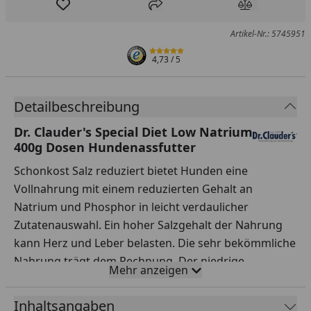
Produkt zur Wunschliste hinzufügen
Teilen
Produkt Ver
Artikel-Nr.: 5745951
4,73
/ 5
Detailbeschreibung
Dr. Clauder's Special Diet Low Natrium
400g Dosen Hundenassfutter
Schonkost Salz reduziert bietet Hunden eine
Vollnahrung mit einem reduzierten Gehalt an
Natrium und Phosphor in leicht verdaulicher
Zutatenauswahl. Ein hoher Salzgehalt der Nahrung
kann Herz und Leber belasten. Die sehr bekömmliche
Nahrung trägt dem Rechnung. Der niedrige
Mehr anzeigen
Proteingehalt unterstützt diesen Effekt. Hunde mit
akuten Beschwerden sollten dem Tierarzt vorgestellt
Inhaltsangaben