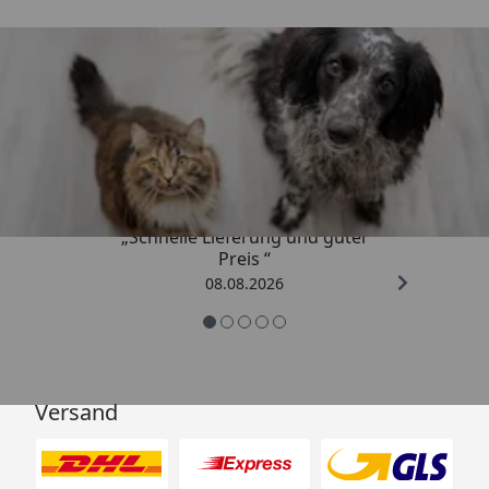
Trusted Shops
4,73
/ 5
„Schnelle Lieferung und guter
Preis “
08.08.2026
Versand