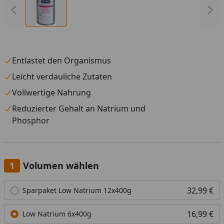
Vorheriges Bild anzeigen
Näc
Entlastet den Organismus
Leicht verdauliche Zutaten
Vollwertige Nahrung
Reduzierter Gehalt an Natrium und
Phosphor
Volumen wählen
Alle anzeigen (2)
32,99 €
Sparpaket Low Natrium 12x400g
16,99 €
Low Natrium 6x400g