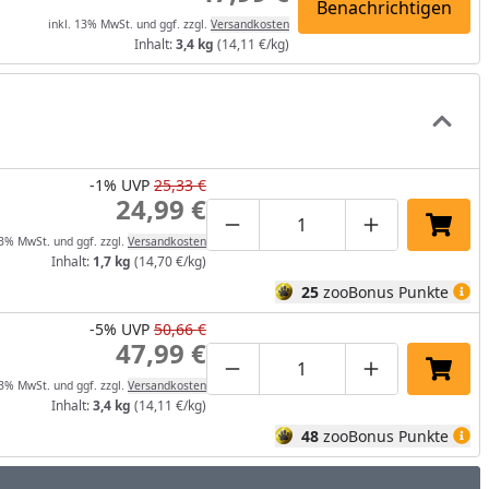
Benachrichtigen
inkl. 13% MwSt. und ggf. zzgl.
Versandkosten
Inhalt:
3,4 kg
(14,11 €/kg)
-1%
UVP
25,33 €
24,99 €
Produktmenge um eins verrin
Produktmenge manuel
Produktmenge
In de
13% MwSt. und ggf. zzgl.
Versandkosten
Inhalt:
1,7 kg
(14,70 €/kg)
25
zooBonus Punkte
-5%
UVP
50,66 €
47,99 €
Produktmenge um eins verrin
Produktmenge manuel
Produktmenge
In de
13% MwSt. und ggf. zzgl.
Versandkosten
Inhalt:
3,4 kg
(14,11 €/kg)
48
zooBonus Punkte