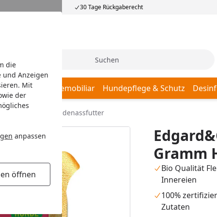
30 Tage Rückgaberecht
Suche
m die
e und Anzeigen
ieren. Mit
afplätze
Hundemobiliar
Hundepflege & Schutz
Desinf
owie der
mögliches
BIO 100 Gramm Hundenassfutter
Edgard&
ngen
anpassen
Gramm H
Bio Qualität Fl
gen öffnen
Innereien
100% zertifizie
Zutaten