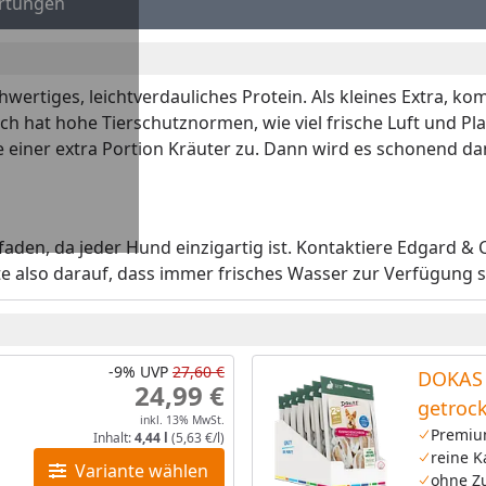
rtungen
chwertiges, leichtverdauliches Protein. Als kleines Extra, k
ch hat hohe Tierschutznormen, wie viel frische Luft und Pla
 einer extra Portion Kräuter zu. Dann wird es schonend d
itfaden, da jeder Hund einzigartig ist. Kontaktiere Edgard & C
hte also darauf, dass immer frisches Wasser zur Verfügung 
-9%
UVP
27,60 €
DOKAS 
24,99 €
getroc
inkl. 13% MwSt.
Premiu
Inhalt:
4,44 l
(5,63 €/l)
reine 
Variante wählen
ohne Zu