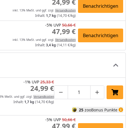
24,99 €
Benachrichtigen
inkl. 13% MwSt. und ggf. zzgl.
Versandkosten
Inhalt:
1,7 kg
(14,70 €/kg)
-5%
UVP
50,66 €
47,99 €
Benachrichtigen
inkl. 13% MwSt. und ggf. zzgl.
Versandkosten
Inhalt:
3,4 kg
(14,11 €/kg)
-1%
UVP
25,33 €
24,99 €
Produktmenge um eins verrin
Produktmenge manuel
Produktmenge
In de
13% MwSt. und ggf. zzgl.
Versandkosten
Inhalt:
1,7 kg
(14,70 €/kg)
25
zooBonus Punkte
-5%
UVP
50,66 €
47,99 €