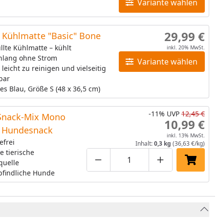
Variante wählen
29,99 €
Kühlmatte "Basic" Bone
llte Kühlmatte – kühlt
inkl. 20% MwSt.
nlang ohne Strom
Variante wählen
 leicht zu reinigen und vielseitig
bar
es Blau, Größe S (48 x 36,5 cm)
-11%
UVP
12,45 €
Snack-Mix Mono
10,99 €
 Hundesnack
inkl. 13% MwSt.
efrei
Inhalt:
0,3 kg
(36,63 €/kg)
e tierische
quelle
Produktmenge um eins verringe
Produktmenge manuell
Produktmenge 
In den 
pfindliche Hunde