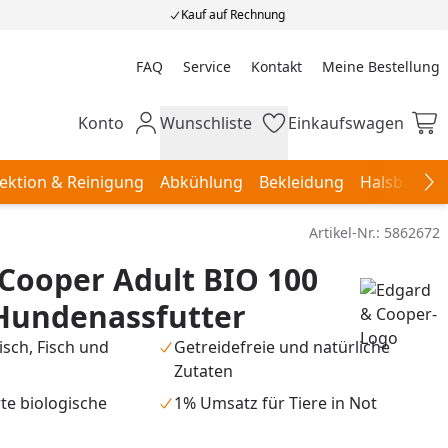
Kauf auf Rechnung
FAQ
Service
Kontakt
Meine Bestellung
Meine Bestellung
Konto
Wunschliste
Einkaufswagen
Mein Konto
Wunschliste
Einkaufswagen
ektion & Reinigung
Abkühlung
Bekleidung
Halsbänder,
Na
Artikel-Nr.:
5862672
Cooper Adult BIO 100
undenassfutter
eisch, Fisch und
Getreidefreie und natürliche
Zutaten
rte biologische
1% Umsatz für Tiere in Not