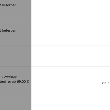
t lieferbar
t lieferbar
2-3 Werktage
enfrei ab 69,00 €
inkl. 