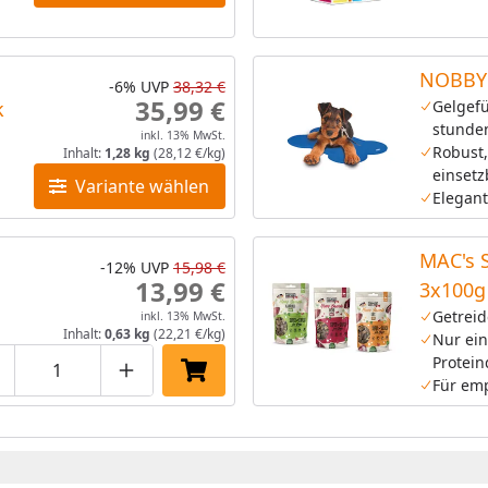
NOBBY 
-6%
UVP
38,32 €
35,99 €
k
Gelgefü
stunde
inkl. 13% MwSt.
Robust,
Inhalt:
1,28 kg
(28,12 €/kg)
einsetz
Variante wählen
Elegant
MAC's 
-12%
UVP
15,98 €
13,99 €
3x100g
Getreid
inkl. 13% MwSt.
Inhalt:
0,63 kg
(22,21 €/kg)
Nur ein
Protein
roduktmenge um eins verringern
Produktmenge manuell eingeben
Produktmenge um eins erhöhen
In den Einkaufswagen legen
Für em