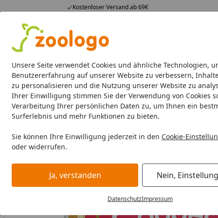
Kostenloser Versand ab 69€
4,73
/ 5
23.591 Bewertungen
Alle Produkte
Angebote
Neuheiten
Sommerhits
Alle Produkte
Unsere Seite verwendet Cookies und ähnliche Technologien, u
Benutzererfahrung auf unserer Website zu verbessern, Inhalt
zu personalisieren und die Nutzung unserer Website zu analys
Hund
Hundefutter
Hundenäpfe & Co
Hundeschl
Ihrer Einwilligung stimmen Sie der Verwendung von Cookies s
Verarbeitung Ihrer persönlichen Daten zu, um Ihnen ein best
Hund
Hundefutter
Nassfutter
Edgard&Cooper Adult 
Surferlebnis und mehr Funktionen zu bieten.
Startseite
BALD VERGRIFFEN
Sie können Ihre Einwilligung jederzeit in den
Cookie-Einstellu
oder widerrufen.
Ja, verstanden
Nein, Einstellun
Datenschutz
Impressum