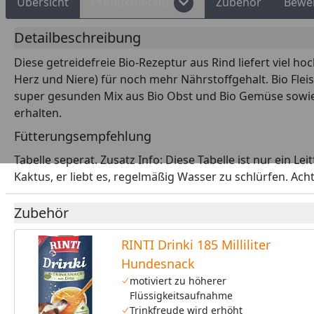
Übersicht
Produktdetails
Zubehör
Bewe
Detailbeschreibung
Diese getreidefreie Bio-Rezeptur aus Rind liefert viel ho
Herz und Niere) für noch mehr Nährstoffgehalt. Bio Fleis
super gesunden Mix aus Bio Obst und Bio Gemüse sowie
erhalten.
Fütterungsempfehlung
Tabelle seperat. Zusatz Info: Diese Tabelle ist nur ein Le
Kaktus, er liebt es, regelmäßig Wasser zu schlürfen. Ac
Zubehör
RINTI Drinki 185 Milliliter
Hundesnack
motiviert zu höherer
Flüssigkeitsaufnahme
Trinkfreude wird erhöht