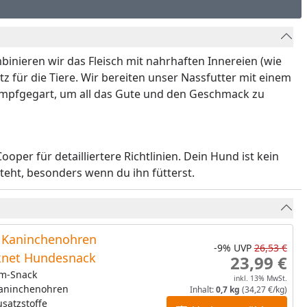
ombinieren wir das Fleisch mit nahrhaften Innereien (wie
tz für die Tiere. Wir bereiten unser Nassfutter mit einem
ampfgegart, um all das Gute und den Geschmack zu
ooper für detailliertere Richtlinien. Dein Hund ist kein
steht, besonders wenn du ihn fütterst.
Kaninchenohren
-9%
UVP
26,53 €
knet Hundesnack
23,99 €
m-Snack
inkl. 13% MwSt.
Kaninchenohren
Inhalt:
0,7 kg
(34,27 €/kg)
satzstoffe