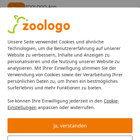
ZOOLOGO-App
Öffnen
Banner schließen
ZOOLOGO
kostenlos - Im App Store
Alle Produkte
Mein Konto
Wunschl
Eink
Unsere Seite verwendet Cookies und ähnliche
4,73
/ 5
Suchen
Technologien, um die Benutzererfahrung auf unserer
Website zu verbessern, Inhalte und Anzeigen zu
personalisieren und die Nutzung unserer Website zu
Hund
Hundefutter
Trockenfutter
Edgard&Cooper Frisc
Startseite
analysieren. Mit Ihrer Einwilligung stimmen Sie der
Edgard&Cooper Frischer Hirsch &
Verwendung von Cookies sowie der Verarbeitung Ihrer
persönlichen Daten zu, um Ihnen ein bestmögliches
Ente Medium 1kg
Surferlebnis und mehr Funktionen zu bieten.
Hundetrockenfutter
Sie können Ihre Einwilligung jederzeit in den
Cookie-
BALD VERGRIFFEN
Einstellungen
anpassen oder widerrufen.
Ja, verstanden