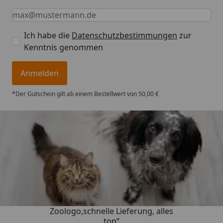
Keine Eingabe erforderlich
Eingabe erforderlich
E-Mail *
Ich habe die
Datenschutzbestimmungen
zur
Kenntnis genommen
Anmelden
*Der Gutschein gilt ab einem Bestellwert von 50,00 €
Trusted Shops
4,73
/ 5
„Gute Erfahrung mit
Zoologo,schnelle Lieferung, alles
top“