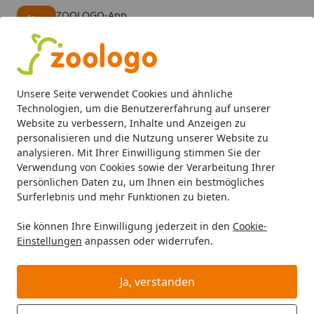
ZOOLOGO-App
Öffnen
Banner schließen
ZOOLOGO
kostenlos - Im App Store
Alle Produkte
Mein Konto
Wunschl
Eink
Unsere Seite verwendet Cookies und ähnliche
4,73
/ 5
Suchen
Technologien, um die Benutzererfahrung auf unserer
Website zu verbessern, Inhalte und Anzeigen zu
personalisieren und die Nutzung unserer Website zu
Hund
Hundefutter
Trockenfutter
Edgard&Cooper Frisc
Startseite
analysieren. Mit Ihrer Einwilligung stimmen Sie der
Edgard&Cooper Frischer Hirsch &
Verwendung von Cookies sowie der Verarbeitung Ihrer
persönlichen Daten zu, um Ihnen ein bestmögliches
Ente Small 700g
Surferlebnis und mehr Funktionen zu bieten.
Hundetrockenfutter
Sie können Ihre Einwilligung jederzeit in den
Cookie-
BALD VERGRIFFEN
Einstellungen
anpassen oder widerrufen.
Ja, verstanden