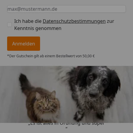
Keine Eingabe erforderlich
Eingabe erforderlich
E-Mail *
Ich habe die
Datenschutzbestimmungen
zur
Kenntnis genommen
Anmelden
*Der Gutschein gilt ab einem Bestellwert von 50,00 €
Trusted Shops
4,73
/ 5
„Es ist alles in Ordnung und super
“