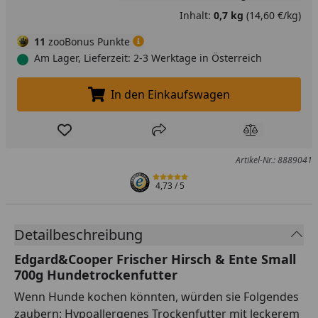
Inhalt:
0,7 kg
(14,60 €/kg)
11
zooBonus Punkte
Am Lager, Lieferzeit: 2-3 Werktage in Österreich
In den Einkaufswagen
In den Einkaufswagen legen
Produkt zur Wunschliste hinzufügen
Teilen
Produkt Ver
Artikel-Nr.: 8889041
4,73
/ 5
Detailbeschreibung
Edgard&Cooper Frischer Hirsch & Ente Small
700g Hundetrockenfutter
Wenn Hunde kochen könnten, würden sie Folgendes
zaubern: Hypoallergenes Trockenfutter mit leckerem