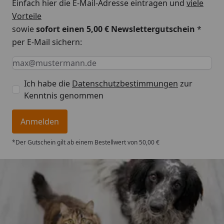
Einfach hier die E-Mail-Adresse eintragen und
viele
Vorteile
sowie
sofort einen 5,00 € Newslettergutschein
*
per E-Mail sichern:
Keine Eingabe erforderlich
Eingabe erforderlich
E-Mail *
Ich habe die
Datenschutzbestimmungen
zur
Kenntnis genommen
Anmelden
*Der Gutschein gilt ab einem Bestellwert von 50,00 €
Trusted Shops
4,74
/ 5