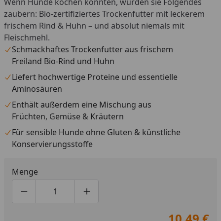
Wenn Hunde kochen könnten, würden sie Folgendes
zaubern: Bio-zertifiziertes Trockenfutter mit leckerem
frischem Rind & Huhn – und absolut niemals mit
Fleischmehl.
Schmackhaftes Trockenfutter aus frischem
Freiland Bio-Rind und Huhn
Liefert hochwertige Proteine und essentielle
Aminosäuren
Enthält außerdem eine Mischung aus
Früchten, Gemüse & Kräutern
Für sensible Hunde ohne Gluten & künstliche
Konservierungsstoffe
Menge
Produktmenge um eins verringern
Produktmenge manuell eingeben
Produktmenge um eins erhöhen
10,49 €