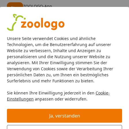
ZOOLOGO-App
Öffnen
Banner schließen
ZOOLOGO
kostenlos - Im App Store
Alle Produkte
Mein Konto
Wunschl
Eink
Unsere Seite verwendet Cookies und ähnliche
4,74
/ 5
Suchen
Technologien, um die Benutzererfahrung auf unserer
Website zu verbessern, Inhalte und Anzeigen zu
personalisieren und die Nutzung unserer Website zu
Hund
Hundefutter
Trockenfutter
Edgard&Cooper Frisc
Startseite
analysieren. Mit Ihrer Einwilligung stimmen Sie der
Edgard&Cooper Frisches Bio Rind &
Verwendung von Cookies sowie der Verarbeitung Ihrer
persönlichen Daten zu, um Ihnen ein bestmögliches
Huhn Medium 1kg
Surferlebnis und mehr Funktionen zu bieten.
Hundetrockenfutter
Sie können Ihre Einwilligung jederzeit in den
Cookie-
Einstellungen
anpassen oder widerrufen.
Ja, verstanden