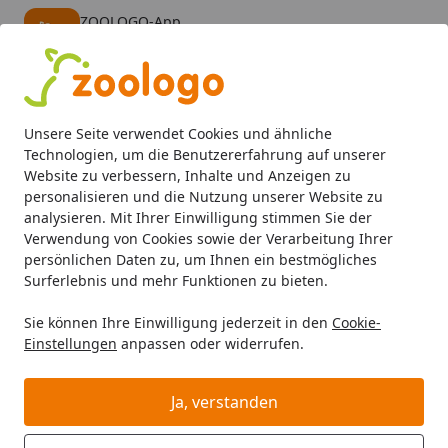
ZOOLOGO-App
Öffnen
Banner schließen
ZOOLOGO
kostenlos - Im App Store
Alle Produkte
Mein Konto
Wunschl
Eink
Unsere Seite verwendet Cookies und ähnliche
4,73
/ 5
Suchen
Technologien, um die Benutzererfahrung auf unserer
Website zu verbessern, Inhalte und Anzeigen zu
personalisieren und die Nutzung unserer Website zu
Hund
Hundefutter
Trockenfutter
Edgard&Cooper Frisc
Startseite
analysieren. Mit Ihrer Einwilligung stimmen Sie der
Edgard&Cooper Frisches Huhn
Verwendung von Cookies sowie der Verarbeitung Ihrer
persönlichen Daten zu, um Ihnen ein bestmögliches
Small 3kg Hundetrockenfutter
Surferlebnis und mehr Funktionen zu bieten.
Sie können Ihre Einwilligung jederzeit in den
Cookie-
Einstellungen
anpassen oder widerrufen.
Ja, verstanden