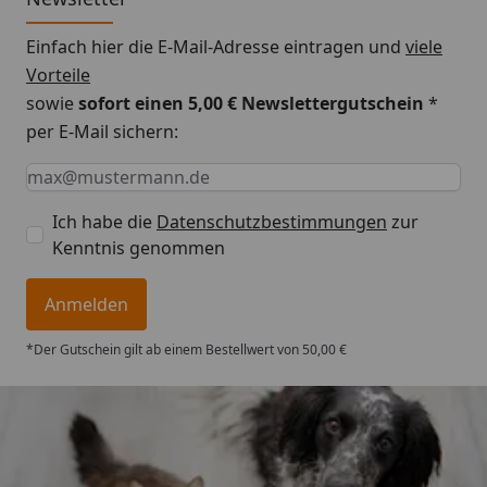
Einfach hier die E-Mail-Adresse eintragen und
viele
Vorteile
sowie
sofort einen 5,00 € Newslettergutschein
*
per E-Mail sichern:
Keine Eingabe erforderlich
Eingabe erforderlich
E-Mail *
Ich habe die
Datenschutzbestimmungen
zur
Kenntnis genommen
Anmelden
*Der Gutschein gilt ab einem Bestellwert von 50,00 €
Trusted Shops