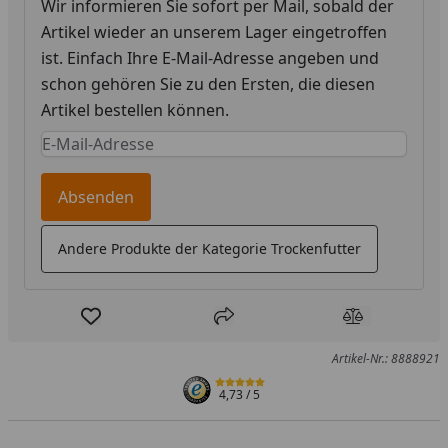
Wir informieren Sie sofort per Mail, sobald der
Artikel wieder an unserem Lager eingetroffen
ist. Einfach Ihre E-Mail-Adresse angeben und
schon gehören Sie zu den Ersten, die diesen
Artikel bestellen können.
Keine Eingabe erforderlich
Eingabe erforderlich
Absenden
Andere Produkte der Kategorie Trockenfutter
Produkt zur Wunschliste hinzufügen
Teilen
Produkt Ver
Artikel-Nr.: 8888921
4,73
/ 5