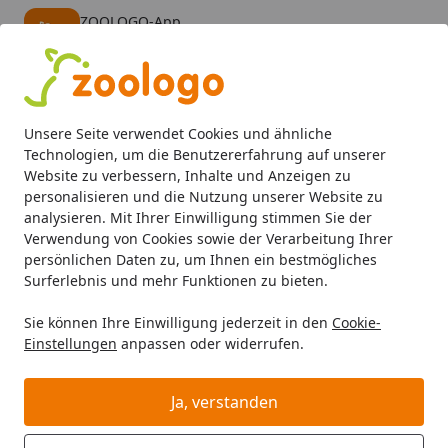
ZOOLOGO-App
Öffnen
Banner schließen
ZOOLOGO
kostenlos - Im App Store
Alle Produkte
Mein Konto
Wunschl
Eink
Unsere Seite verwendet Cookies und ähnliche
4,73
/ 5
Suchen
Technologien, um die Benutzererfahrung auf unserer
Website zu verbessern, Inhalte und Anzeigen zu
personalisieren und die Nutzung unserer Website zu
Hund
Hundefutter
Snacks
Mixpakete
Edgard & Coop
Startseite
analysieren. Mit Ihrer Einwilligung stimmen Sie der
Edgard & Cooper Snack-Mix Bites
Verwendung von Cookies sowie der Verarbeitung Ihrer
persönlichen Daten zu, um Ihnen ein bestmögliches
Snacks 2x120g Hundesnack
Surferlebnis und mehr Funktionen zu bieten.
Sie können Ihre Einwilligung jederzeit in den
Cookie-
Einstellungen
anpassen oder widerrufen.
Ja, verstanden