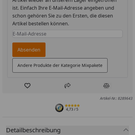
ist. Einfach Ihre E-Mail-Adresse angeben und
schon gehören Sie zu den Ersten, die diesen
Artikel bestellen können.
Keine Eingabe erforderlich
Eingabe erforderlich
Absenden
Andere Produkte der Kategorie Mixpakete
Produkt zur Wunschliste hinzufügen
Teilen
Produkt Ver
Artikel-Nr.: 8289643
4,73
/ 5
Detailbeschreibung