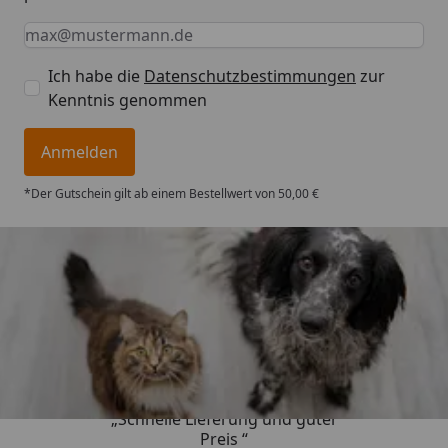
Keine Eingabe erforderlich
Eingabe erforderlich
E-Mail *
Ich habe die
Datenschutzbestimmungen
zur
Kenntnis genommen
Anmelden
*Der Gutschein gilt ab einem Bestellwert von 50,00 €
Trusted Shops
4,73
/ 5
„Schnelle Lieferung und guter
Preis “