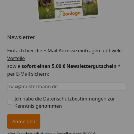
Newsletter
Einfach hier die E-Mail-Adresse eintragen und
viele
Vorteile
sowie
sofort einen 5,00 € Newslettergutschein
*
per E-Mail sichern:
Keine Eingabe erforderlich
Eingabe erforderlich
E-Mail *
Ich habe die
Datenschutzbestimmungen
zur
Kenntnis genommen
Anmelden
*Der Gutschein gilt ab einem Bestellwert von 50,00 €