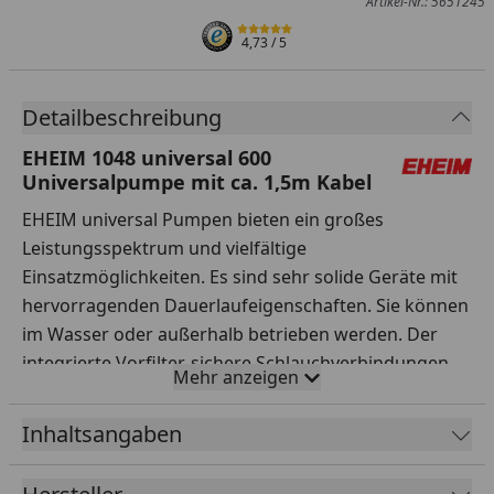
Artikel-Nr.: 5651245
4,73
/ 5
Detailbeschreibung
EHEIM 1048 universal 600
Universalpumpe mit ca. 1,5m Kabel
EHEIM universal Pumpen bieten ein großes
Leistungsspektrum und vielfältige
Einsatzmöglichkeiten. Es sind sehr solide Geräte mit
hervorragenden Dauerlaufeigenschaften. Sie können
im Wasser oder außerhalb betrieben werden. Der
integrierte Vorfilter, sichere Schlauchverbindungen,
Mehr anzeigen
variable Anschluss- und Befestigungsmöglichkeiten,
vor allem aber ihre absolute Zuverlässigkeit machen
Inhaltsangaben
die EHEIM universal Pumpen beliebt. Häufig werden
sie auch im professionellen Bereich eingesetzt – z.B.