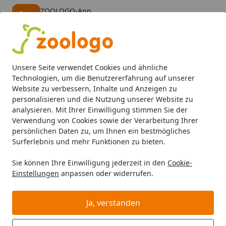
ZOOLOGO-App
Öffnen
Banner schließen
ZOOLOGO
kostenlos - Im App Store
Alle Produkte
Mein Konto
Wunschl
Eink
Unsere Seite verwendet Cookies und ähnliche
4,73
/ 5
Suchen
Technologien, um die Benutzererfahrung auf unserer
Website zu verbessern, Inhalte und Anzeigen zu
personalisieren und die Nutzung unserer Website zu
Aquaristik
Aquarienfilter, Pumpen & Zubehör
Pumpen
Startseite
analysieren. Mit Ihrer Einwilligung stimmen Sie der
EHEIM 1048 universal 600
Verwendung von Cookies sowie der Verarbeitung Ihrer
persönlichen Daten zu, um Ihnen ein bestmögliches
Universalpumpe mit ca. 1,5m Kabel
Surferlebnis und mehr Funktionen zu bieten.
5
(4 Bewertungen)
Sie können Ihre Einwilligung jederzeit in den
Cookie-
Einstellungen
anpassen oder widerrufen.
Ja, verstanden