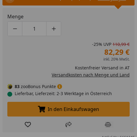
Menge
Produktmenge um eins verringern
Produktmenge manuell eingeben
Produktmenge um eins erhöhen
-25%
UVP
110,99 €
82,29 €
inkl. 20% MwSt.
Kostenfreier Versand in AT
Versandkosten nach Menge und Land
83
zooBonus Punkte
Lieferbar, Lieferzeit: 2-3 Werktage in Österreich
In den Einkaufswagen
In den Einkaufswagen legen
Produkt zur Wunschliste hinzufügen
Teilen
Produkt Ver