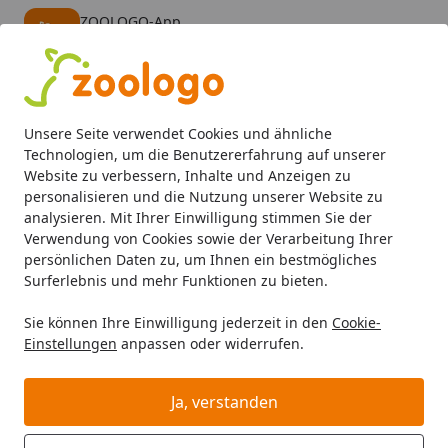
ZOOLOGO-App
Öffnen
Banner schließen
ZOOLOGO
kostenlos - Im App Store
Alle Produkte
Mein Konto
Wunschl
Eink
Unsere Seite verwendet Cookies und ähnliche
4,74
/ 5
Suchen
Technologien, um die Benutzererfahrung auf unserer
Website zu verbessern, Inhalte und Anzeigen zu
personalisieren und die Nutzung unserer Website zu
Aquaristik
Aquarienfilter, Pumpen & Zubehör
Innenfilter
Startseite
analysieren. Mit Ihrer Einwilligung stimmen Sie der
EHEIM EHEIM Aquarium Innenfilter
Verwendung von Cookies sowie der Verarbeitung Ihrer
persönlichen Daten zu, um Ihnen ein bestmögliches
2413 biopower 240
Surferlebnis und mehr Funktionen zu bieten.
4.9
(16 Bewertungen)
Sie können Ihre Einwilligung jederzeit in den
Cookie-
Einstellungen
anpassen oder widerrufen.
Ja, verstanden