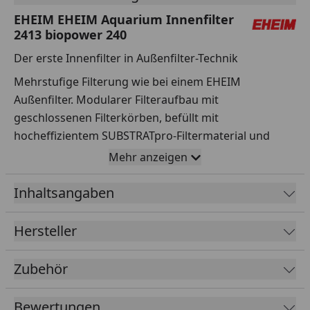
EHEIM EHEIM Aquarium Innenfilter
2413 biopower 240
Der erste Innenfilter in Außenfilter-Technik
Mehrstufige Filterung wie bei einem EHEIM
Außenfilter. Modularer Filteraufbau mit
geschlossenen Filterkörben, befüllt mit
hocheffizientem SUBSTRATpro-Filtermaterial und
einem Ansaugkorb mit EHEIM Filterpatrone für die
Mehr anzeigen
mechanisch-biologische Vorfilterung.
Inhaltsangaben
-NEU: inklusive Power-Diffusor für starke
Sauerstoffanreicherung und Düsenrohr für eine
Hersteller
naturnahe Oberflächenbewegung
-Leistungsstarker, vollschwenkbarer und
Zubehör
durchflussregulierbarer Pumpenkopf
-Neue sichere und kompakte Filterhalterung
Bewertungen