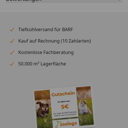
-Pumpenkopfaufnahme mit Filtermatte und
Abdeckgitter
-NEU: Easy-Klick Verschluss-System für einfaches
Verbinden und Lösen der Filterkörbe
Tiefkühlversand für BARF
Ideale Einsatzgebiete:
Kauf auf Rechnung (10 Zahlarten)
-Becken mit mittlerer bis stärkerer Belastung
Kostenlose Fachberatung
(mittlere bis größere Fische, Größe > 5 cm z.B.
Malawi-Buntbarsch, stärkerer Fischbesatz)
50.000 m² Lagerfläche
Für den Betrieb in Süß- und Meerwasser
-Geschlossener Filterkorb mit hochwertigem
Original-EHEIM Filtermaterial SUBSTRATpro
-Ansaugkorb mit EHEIM Filterpatrone