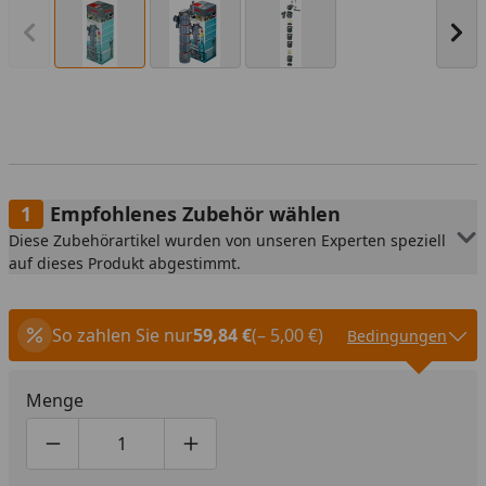
Vorheriges Bild anzeigen
Näc
Empfohlenes Zubehör wählen
Diese Zubehörartikel wurden von unseren Experten speziell
auf dieses Produkt abgestimmt.
So zahlen Sie nur
59,84 €
(– 5,00 €)
Bedingungen
Menge
Produktmenge um eins verringern
Produktmenge manuell eingeben
Produktmenge um eins erhöhen