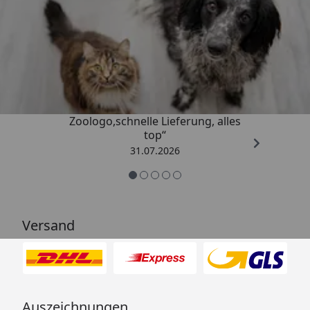
Trusted Shops
4,74
/ 5
„Gute Erfahrung mit
Zoologo,schnelle Lieferung, alles
top“
31.07.2026
Versand
Auszeichnungen