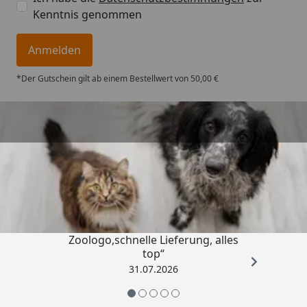
Kenntnis genommen
Anmelden
*Der Gutschein gilt ab einem Bestellwert von 50,00 €
Trusted Shops
4,74
/ 5
„Gute Erfahrung mit
Zoologo,schnelle Lieferung, alles
top“
31.07.2026