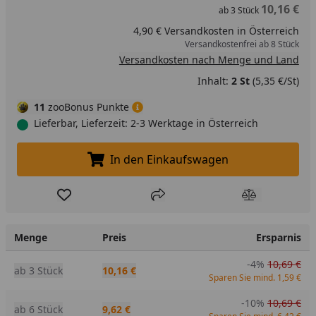
10,16 €
ab
3
Stück
4,90 € Versandkosten in Österreich
Versandkostenfrei ab 8 Stück
Versandkosten nach Menge und Land
Inhalt:
2 St
(5,35 €/St)
11
zooBonus Punkte
Lieferbar, Lieferzeit: 2-3 Werktage in Österreich
In den Einkaufswagen
In den Einkaufswagen legen
Produkt zur Wunschliste hinzufügen
Teilen
Produkt Ver
Menge
Preis
Ersparnis
-4%
10,69 €
ab 3 Stück
10,16 €
Sparen Sie mind. 1,59 €
-10%
10,69 €
ab 6 Stück
9,62 €