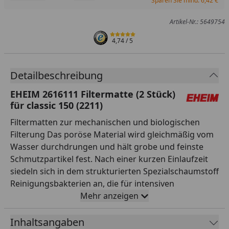
Sparen Sie mind. 6,42 €
Artikel-Nr.: 5649754
4,74
/ 5
Detailbeschreibung
EHEIM 2616111 Filtermatte (2 Stück)
für classic 150 (2211)
Filtermatten zur mechanischen und biologischen
Filterung Das poröse Material wird gleichmäßig vom
Wasser durchdrungen und hält grobe und feinste
Schmutzpartikel fest. Nach einer kurzen Einlaufzeit
siedeln sich in dem strukturierten Spezialschaumstoff
Reinigungsbakterien an, die für intensiven
biologischen Schadstoffabbau sorgen. Die Matten
Mehr anzeigen
sind mehrfach verwendbar. Zum Reinigen sollte man
sie nur ausspülen und ausdrücken, damit die
Inhaltsangaben