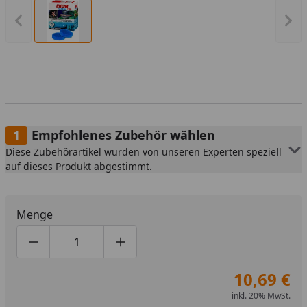
Vorheriges Bild anzeigen
Näc
Empfohlenes Zubehör wählen
Diese Zubehörartikel wurden von unseren Experten speziell
auf dieses Produkt abgestimmt.
Menge
Produktmenge um eins verringern
Produktmenge manuell eingeben
Produktmenge um eins erhöhen
10,69 €
inkl. 20% MwSt.