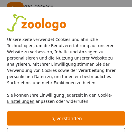
ZOOLOGO-App
Öffnen
Banner schließen
ZOOLOGO
kostenlos - Im App Store
Alle Produkte
Mein Konto
Wunschl
Eink
Unsere Seite verwendet Cookies und ähnliche
4,74
/ 5
Suchen
Technologien, um die Benutzererfahrung auf unserer
Website zu verbessern, Inhalte und Anzeigen zu
personalisieren und die Nutzung unserer Website zu
Aquaristik
Aquarienfilter, Pumpen & Zubehör
Filtermater
Startseite
analysieren. Mit Ihrer Einwilligung stimmen Sie der
EHEIM 2616111 Filtermatte (2 Stück)
Verwendung von Cookies sowie der Verarbeitung Ihrer
persönlichen Daten zu, um Ihnen ein bestmögliches
für classic 150 (2211)
Surferlebnis und mehr Funktionen zu bieten.
5
(1 Bewertung)
Sie können Ihre Einwilligung jederzeit in den
Cookie-
Einstellungen
anpassen oder widerrufen.
Ja, verstanden