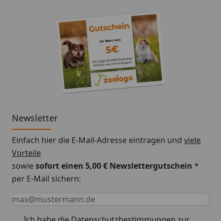
Newsletter
Einfach hier die E-Mail-Adresse eintragen und
viele
Vorteile
sowie
sofort einen 5,00 € Newslettergutschein
*
per E-Mail sichern:
Keine Eingabe erforderlich
Eingabe erforderlich
E-Mail *
Ich habe die
Datenschutzbestimmungen
zur