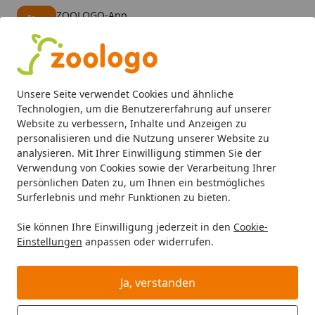
ZOOLOGO-App
Öffnen
Banner schließen
ZOOLOGO
kostenlos - Im App Store
Alle Produkte
Mein Konto
Wunschl
Eink
Unsere Seite verwendet Cookies und ähnliche
4,73
/ 5
Suchen
Technologien, um die Benutzererfahrung auf unserer
Website zu verbessern, Inhalte und Anzeigen zu
personalisieren und die Nutzung unserer Website zu
Aquaristik
Aquarienpflege
Aquarium reinigen
EHEIM 
Startseite
analysieren. Mit Ihrer Einwilligung stimmen Sie der
EHEIM EHEIM Aquarien
Verwendung von Cookies sowie der Verarbeitung Ihrer
persönlichen Daten zu, um Ihnen ein bestmögliches
Bodengrund-Reinigungsset 4002510
Surferlebnis und mehr Funktionen zu bieten.
4.3
(3 Bewertungen)
Sie können Ihre Einwilligung jederzeit in den
Cookie-
Einstellungen
anpassen oder widerrufen.
Ja, verstanden