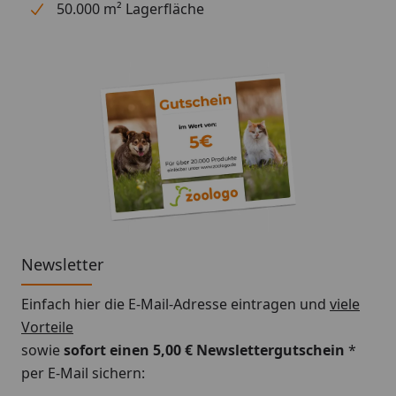
des Bodengrundes gut arbeiten zu können und
50.000 m² Lagerfläche
guten Zugang zu den Ecken zu gewährleisten
-Zum Anschluß an den Außenfilter geeignet
Newsletter
Einfach hier die E-Mail-Adresse eintragen und
viele
Vorteile
sowie
sofort einen 5,00 € Newslettergutschein
*
per E-Mail sichern: