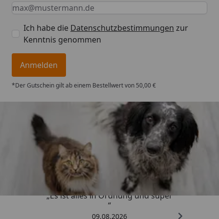
Keine Eingabe erforderlich
Eingabe erforderlich
E-Mail *
Ich habe die
Datenschutzbestimmungen
zur
Kenntnis genommen
Anmelden
*Der Gutschein gilt ab einem Bestellwert von 50,00 €
Trusted Shops
4,73
/ 5
„Es ist alles in Ordnung und super
“
09.08.2026