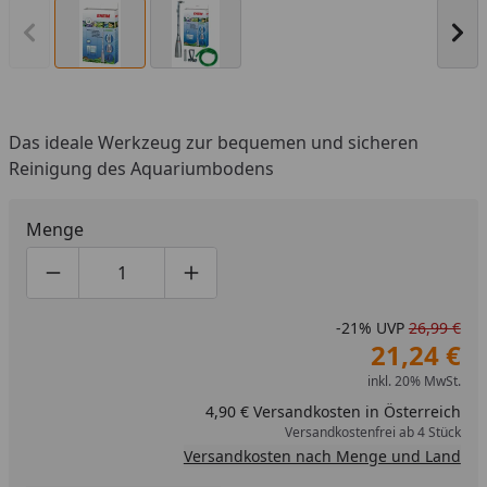
Vorheriges Bild anzeigen
Näc
Das ideale Werkzeug zur bequemen und sicheren
Reinigung des Aquariumbodens
Menge
Produktmenge um eins verringern
Produktmenge manuell eingeben
Produktmenge um eins erhöhen
-21%
UVP
26,99 €
21,24 €
inkl. 20% MwSt.
4,90 € Versandkosten in Österreich
Versandkostenfrei ab 4 Stück
Versandkosten nach Menge und Land