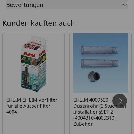
Damit bestimmen Sie, wo das Wasser im Aquarium
Bewertungen
angesaugt wird.
Sichere und wasserdichte Schlauch- und
Kunden kauften auch
InstallationsSET1-Verbindung.
Je nach Bedarf kann das Saugrohr verlängert oder
verkürzt werden.
Schlauchreinigung ohne Entfernung der
Schlauchverbindung möglich.
Sichere und dauerhafte Befestigung im Becken mit
EHEIM Qualitätssaugern.
EHEIM EHEIM Vorfilter
EHEIM 4009620
für alle Aussenfilter
Düsenrohr (2 Stück) für
4004
InstallationsSET 2
(4004310/4005310)
Zubehör