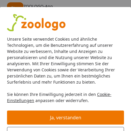
ZOOLOGO-App
Öffnen
Banner schließen
ZOOLOGO
kostenlos - Im App Store
Alle Produkte
Mein Konto
Wunschl
Eink
Unsere Seite verwendet Cookies und ähnliche
4,74
/ 5
Suchen
Technologien, um die Benutzererfahrung auf unserer
Website zu verbessern, Inhalte und Anzeigen zu
personalisieren und die Nutzung unserer Website zu
Aquaristik
Aquarienfilter, Pumpen & Zubehör
Zubehör
Startseite
analysieren. Mit Ihrer Einwilligung stimmen Sie der
EHEIM 4005300 InstallationsSET1
Verwendung von Cookies sowie der Verarbeitung Ihrer
persönlichen Daten zu, um Ihnen ein bestmögliches
ø16/22mm - Saugseite Zubehör
Surferlebnis und mehr Funktionen zu bieten.
5
(16 Bewertungen)
Sie können Ihre Einwilligung jederzeit in den
Cookie-
Einstellungen
anpassen oder widerrufen.
Ja, verstanden