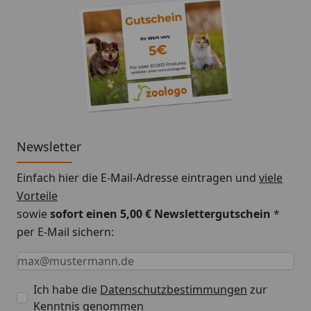
Newsletter
Einfach hier die E-Mail-Adresse eintragen und
viele
Vorteile
sowie
sofort einen 5,00 € Newslettergutschein
*
per E-Mail sichern:
Keine Eingabe erforderlich
Eingabe erforderlich
E-Mail *
Ich habe die
Datenschutzbestimmungen
zur
Kenntnis genommen