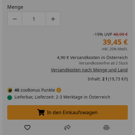
Menge
Produktmenge um eins verringern
Produktmenge manuell eingeben
Produktmenge um eins erhöhen
-19%
UVP
48,99 €
39,45 €
inkl. 20% MwSt.
4,90 € Versandkosten in Österreich
Versandkostenfrei ab 2 Stück
Versandkosten nach Menge und Land
Inhalt:
2 l
(19,73 €/l)
40
zooBonus Punkte
Lieferbar, Lieferzeit: 2-3 Werktage in Österreich
In den Einkaufswagen
In den Einkaufswagen legen
Produkt zur Wunschliste hinzufügen
Teilen
Produkt Ver