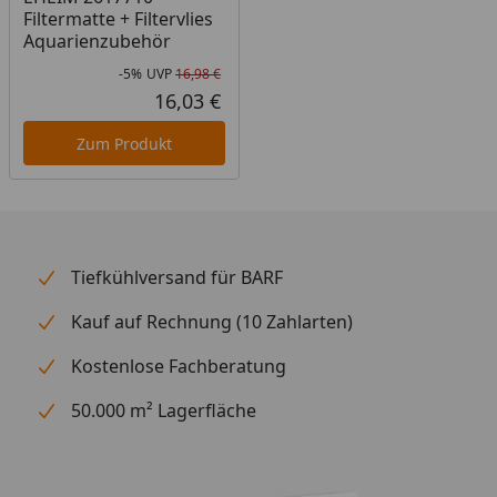
Filtermatte + Filtervlies
Aquarienzubehör
-5%
UVP
16,98 €
Rabatt in Prozent
Ursprünglicher Preis
16,03 €
Aktueller Preis
Zum Produkt
Tiefkühlversand für BARF
Kauf auf Rechnung (10 Zahlarten)
Kostenlose Fachberatung
50.000 m² Lagerfläche