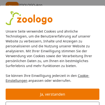
ZOOLOGO-App
Öffnen
Banner schließen
ZOOLOGO
kostenlos - Im App Store
Alle Produkte
Mein Konto
Wunschl
Eink
Unsere Seite verwendet Cookies und ähnliche
4,74
/ 5
Suchen
Technologien, um die Benutzererfahrung auf unserer
Website zu verbessern, Inhalte und Anzeigen zu
personalisieren und die Nutzung unserer Website zu
Aquaristik
Aquarienfilter, Pumpen & Zubehör
Filtermater
Startseite
analysieren. Mit Ihrer Einwilligung stimmen Sie der
EHEIM Aquarien Bio-Filtermedium
Verwendung von Cookies sowie der Verarbeitung Ihrer
persönlichen Daten zu, um Ihnen ein bestmögliches
für höchste biologische
Surferlebnis und mehr Funktionen zu bieten.
Abbauleistung Substrat pro 2 Liter
Sie können Ihre Einwilligung jederzeit in den
Cookie-
4.9
(10 Bewertungen)
Einstellungen
anpassen oder widerrufen.
Ja, verstanden