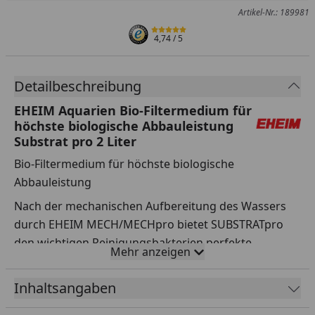
Artikel-Nr.: 189981
4,74
/ 5
Detailbeschreibung
EHEIM Aquarien Bio-Filtermedium für
höchste biologische Abbauleistung
Substrat pro 2 Liter
Bio-Filtermedium für höchste biologische
Abbauleistung
Nach der mechanischen Aufbereitung des Wassers
durch EHEIM MECH/MECHpro bietet SUBSTRATpro
den wichtigen Reinigungsbakterien perfekte
Mehr anzeigen
Ansiedlungsbedingungen durch die hohe
Schüttdichte der Kugelform (volle
Inhaltsangaben
Volumenausnutzung) und die optimierte