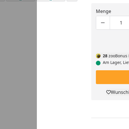
Menge
Produktmen
Pro
28
zooBonus 
Am Lager, Lie
Wunschl
Pro