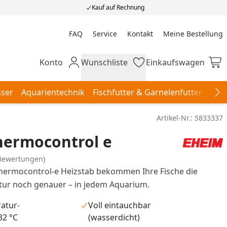
Kauf auf Rechnung
FAQ
Service
Kontakt
Meine Bestellung
Meine Bestellung
Konto
Wunschliste
Einkaufswagen
Mein Konto
Wunschliste
Einkaufswagen
ser
Aquarientechnik
Fischfutter & Garnelenfutter
Aqu
Na
Artikel-Nr.:
5833337
hermocontrol e
Bewertungen)
hermocontrol-e Heizstab bekommen Ihre Fische die
tur noch genauer – in jedem Aquarium.
atur-
Voll eintauchbar
32 °C
(wasserdicht)