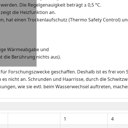
 werden. Die Regelgenauigkeit beträgt ± 0,5 °C.
zeigt die Heizfunktion an.
chen, hat einen Trockenlaufschutz (Thermo Safety Control) u
äßige Wärmeabgabe und
t die Berührung nichts aus).
 für Forschungszwecke geschaffen. Deshalb ist es frei vo
s nicht an. Schrunden und Haarrisse, durch die Schwitzwas
ungen, wie sie evtl. beim Wasserwechsel auftreten, machen
1
4