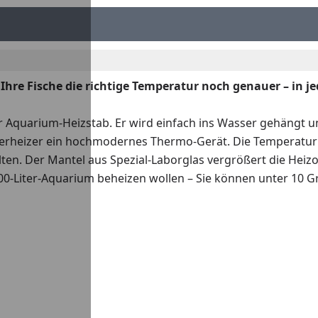
re Fische die richtige Temperatur noch genauer – in 
r Aquarium-Heizstab. Er wird einfach ins Wasser gehängt u
lerheizer ein hochmodernes Thermo-Gerät. Die Temperatur lä
n. Der Mantel aus Spezial-Laborglas vergrößert die Heizobe
0-Liter-Aquarium beheizen wollen – Sie können unter 10 