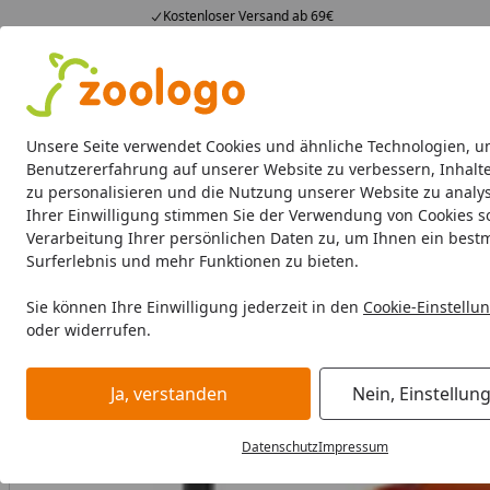
Kostenloser Versand ab 69€
4,73
/ 5
23.589 Bewertungen
Alle Produkte
Angebote
Neuheiten
Sommerhits
Alle Produkte
Unsere Seite verwendet Cookies und ähnliche Technologien, u
Benutzererfahrung auf unserer Website zu verbessern, Inhalt
zu personalisieren und die Nutzung unserer Website zu analys
Aquaristik
Aquarien
Beleuchtung
Aquarienfilte
Ihrer Einwilligung stimmen Sie der Verwendung von Cookies s
Verarbeitung Ihrer persönlichen Daten zu, um Ihnen ein best
Aquaristik
Aquarientechnik
Heizer
EHEIM thermocontr
Surferlebnis und mehr Funktionen zu bieten.
Startseite
Sie können Ihre Einwilligung jederzeit in den
Cookie-Einstellu
Angebot
oder widerrufen.
Ja, verstanden
Nein, Einstellun
Datenschutz
Impressum