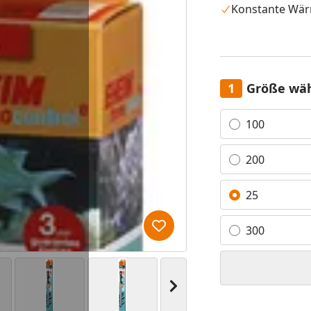
Konstante Wär
Größe wä
Alle anzeigen (6)
100
200
25
300
Produkt zur Wunschliste hi
Nächstes Bild anzeigen