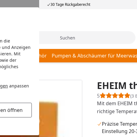
30 Tage Rückgaberecht
Suche
m die
e und Anzeigen
ieren. Mit
r, Pumpen & Zubehör
Pumpen & Abschäumer für Meerwas
owie der
mögliches
ol e
EHEIM t
ngen
anpassen
5
(3 
Mit dem EHEIM t
gen öffnen
richtige Tempera
Präzise Temper
Einstellung 20-