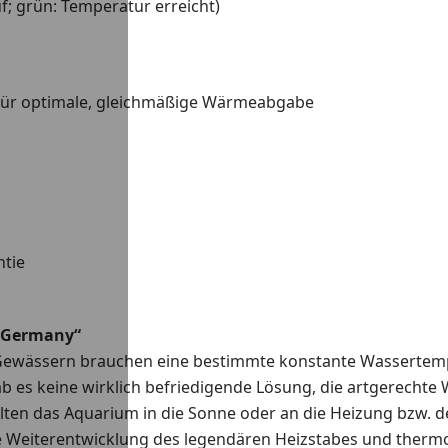
uf; grün: Temperatur erreicht)
 für optimale, gleichmäßige Wärmeabgabe
ntie
n Germany“
n Gewässern brauchen eine bestimmte konstante Wassertemp
b es keine wirklich befriedigende Lösung, die artgerechte
lten das Aquarium in die Sonne oder an die Heizung bzw. d
 Weiterentwicklung des legendären Heizstabes und thermoc