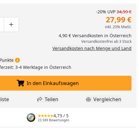
-20%
UVP
34,99 €
27,99 €
inkl. 20% MwSt.
ge um eins verringern
duktmenge manuell eingeben
Produktmenge um eins erhöhen
4,90 € Versandkosten in Österreich
Versandkostenfrei ab 3 Stück
Versandkosten nach Menge und Land
Punkte
ferzeit: 3-4 Werktage in Österreich
In den Einkaufswagen
In den Einkaufswagen legen
iste
Teilen
Vergleichen
dukt zur Wunschliste hinzufügen
Teilen
Produkt Vergle
4,73
/ 5
23.589 Bewertungen