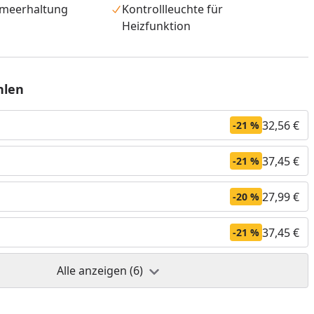
meerhaltung
Kontrollleuchte für
Heizfunktion
hlen
32,56 €
-21 %
37,45 €
-21 %
27,99 €
-20 %
37,45 €
-21 %
nzufügen
Alle anzeigen (6)