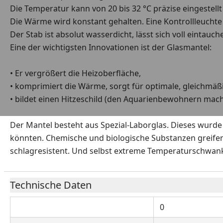
Die Temperatur kann von 20 bis 32 °C präzise eingestellt
Die Wärme wird konstant gehalten. Eine Kontrollleuchte 
Der Stab ist absolut wasserdicht, lässt sich voll eintau
Eine der wichtigsten Innovationen ist der Glasmantel:
• Er vergrößert die Heizoberfläche,
• komprimiert die Wärme, sorgt für optimale, gleichm
• bildet einen Hitzeschild (den Aquarienbewohnern mach
Der Mantel besteht aus Spezial-Laborglas. Dieses wurde
könnten. Chemische und biologische Substanzen greifen e
schlagresistent. Und selbst extreme Temperaturschwank
Technische Daten
0