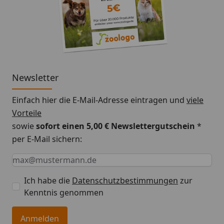
Newsletter
Einfach hier die E-Mail-Adresse eintragen und
viele
Vorteile
sowie
sofort einen 5,00 € Newslettergutschein
*
per E-Mail sichern:
Keine Eingabe erforderlich
Eingabe erforderlich
E-Mail *
Ich habe die
Datenschutzbestimmungen
zur
Kenntnis genommen
Anmelden