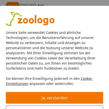
ZOOLOGO-App
Öffnen
Banner schließen
ZOOLOGO
kostenlos - Im App Store
Alle Produkte
Mein Konto
Wunschl
Eink
Unsere Seite verwendet Cookies und ähnliche
4,73
/ 5
Suchen
Technologien, um die Benutzererfahrung auf unserer
Website zu verbessern, Inhalte und Anzeigen zu
personalisieren und die Nutzung unserer Website zu
Hund
Hundefutter
Nassfutter
Fleischeslust Classic 80
Startseite
analysieren. Mit Ihrer Einwilligung stimmen Sie der
Fleischeslust Classic 800g
Verwendung von Cookies sowie der Verarbeitung Ihrer
persönlichen Daten zu, um Ihnen ein bestmögliches
Surferlebnis und mehr Funktionen zu bieten.
Sie können Ihre Einwilligung jederzeit in den
Cookie-
Einstellungen
anpassen oder widerrufen.
Ja, verstanden