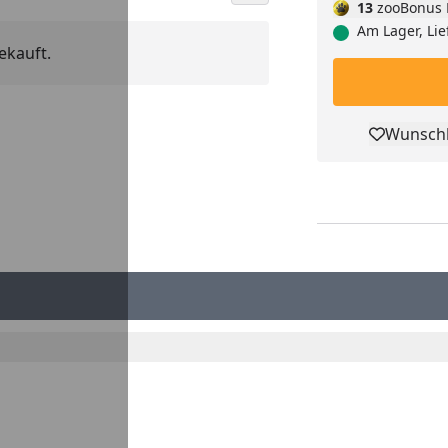
13
zooBonus 
Am Lager, Lie
ekauft.
Wunschl
Pro