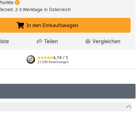
Punkte
ferzeit: 2-3 Werktage in Österreich
In den Einkaufswagen
In den Einkaufswagen legen
iste
Teilen
Vergleichen
dukt zur Wunschliste hinzufügen
Teilen
Produkt Vergle
4,74
/ 5
23.588 Bewertungen