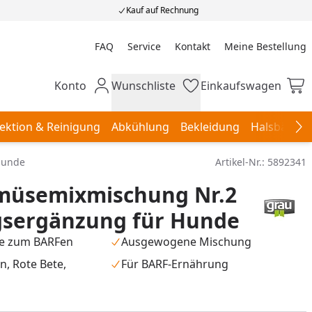
Kauf auf Rechnung
FAQ
Service
Kontakt
Meine Bestellung
Meine Bestellung
Konto
Wunschliste
Einkaufswagen
Mein Konto
Wunschliste
Einkaufswagen
ektion & Reinigung
Abkühlung
Bekleidung
Halsbänder,
Na
Hunde
Artikel-Nr.:
5892341
müsemixmischung Nr.2
sergänzung für Hunde
e zum BARFen
Ausgewogene Mischung
n, Rote Bete,
Für BARF-Ernährung