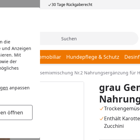
30 Tage Rückgaberecht
Suche
m die
e und Anzeigen
ieren. Mit
afplätze
Hundemobiliar
Hundepflege & Schutz
Desinf
owie der
mögliches
emüse
grau Gemüsemixmischung Nr.2 Nahrungsergänzung für 
grau Ge
ngen
anpassen
Nahrung
Trockengemüs
gen öffnen
Enthält Karotte
Zucchini