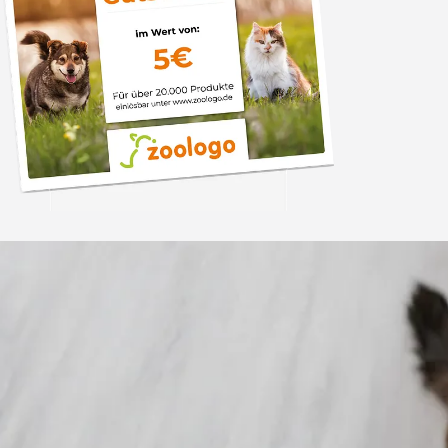
Trusted Shops
„Gute Erfahru
Zoologo,schnelle Lie
top“
4,74
/ 5
31.07.202
23.588 Bewertungen