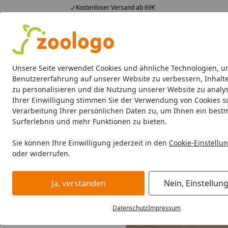
Kostenloser Versand ab 69€
4,74
/ 5
23.588 Bewertungen
Alle Produkte
Angebote
Neuheiten
Sommerhits
Alle Produkte
Unsere Seite verwendet Cookies und ähnliche Technologien, u
Benutzererfahrung auf unserer Website zu verbessern, Inhalt
zu personalisieren und die Nutzung unserer Website zu analys
Hund
Hundefutter
Hundenäpfe & Co
Hundeschl
Ihrer Einwilligung stimmen Sie der Verwendung von Cookies s
Verarbeitung Ihrer persönlichen Daten zu, um Ihnen ein best
Hund
Hundefutter
Nahrungsergänzung
Kräuter & G
Surferlebnis und mehr Funktionen zu bieten.
Startseite
Sie können Ihre Einwilligung jederzeit in den
Cookie-Einstellu
oder widerrufen.
Ja, verstanden
Nein, Einstellun
Datenschutz
Impressum