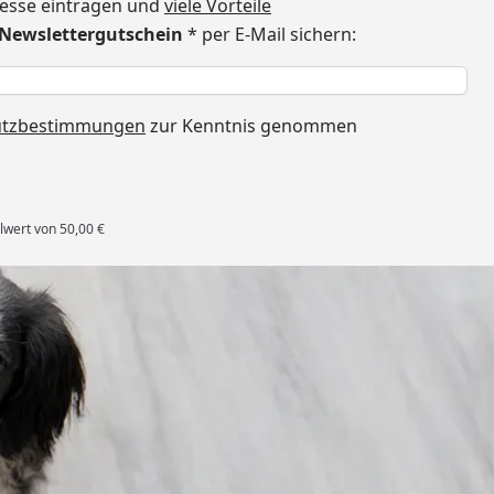
dresse eintragen und
viele Vorteile
€ Newslettergutschein
* per E-Mail sichern:
h
utzbestimmungen
zur Kenntnis genommen
lwert von 50,00 €