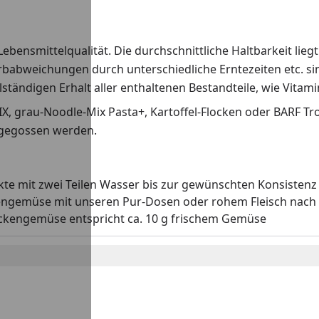
ebensmittelqualität. Die durchschnittliche Haltbarkeit lieg
rbabweichungen durch unterschiedliche Erntezeiten etc. sin
tändigen Erhalt aller enthaltenen Bestandteile, wie Vitami
IX, grau-Noodle-Mix Pasta+, Kartoffel-Flocken oder BARF T
bgegossen werden.
kte mit zwei Teilen Wasser bis zur gewünschten Konsistenz 
engemüse mit unseren Pur-Dosen oder rohem Fleisch nach
ckengemüse entspricht ca. 10 g frischem Gemüse