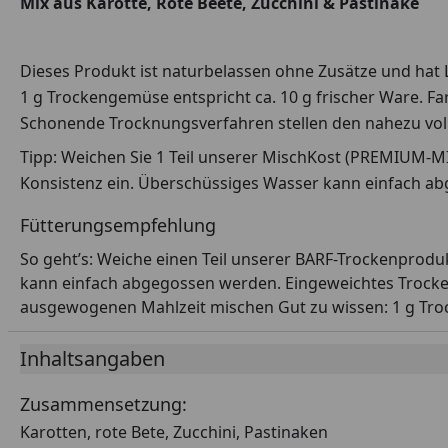
Mix aus Karotte, Rote Beete, Zucchini & Pastinake
Dieses Produkt ist naturbelassen ohne Zusätze und hat L
1 g Trockengemüse entspricht ca. 10 g frischer Ware. Fa
Schonende Trocknungsverfahren stellen den nahezu volls
Tipp: Weichen Sie 1 Teil unserer MischKost (PREMIUM-M
Konsistenz ein. Überschüssiges Wasser kann einfach a
Fütterungsempfehlung
So geht’s: Weiche einen Teil unserer BARF-Trockenprodu
kann einfach abgegossen werden. Eingeweichtes Trock
ausgewogenen Mahlzeit mischen Gut zu wissen: 1 g Tro
Inhaltsangaben
Zusammensetzung:
Karotten, rote Bete, Zucchini, Pastinaken