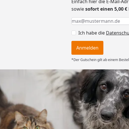
Einfach hier die E-Mail-A
sowie
sofort einen 5,00 
Keine Eingabe erforderlic
Eingabe erforderlich
E-Mail *
Ich habe die
Datensch
Anmelden
*Der Gutschein gilt ab einem Bestel
Versand
ng mit
ferung, alles
6