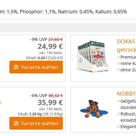
um: 1,5%, Phosphor: 1,1%, Natrium: 0,45%, Kalium: 0,65%
-9%
UVP
27,60 €
DOKAS 
24,99 €
getroc
inkl. 13% MwSt.
Premiu
Inhalt:
4,44 l
(5,63 €/l)
reine 
Variante wählen
ohne Zu
NOBBY 
-6%
UVP
38,32 €
35,99 €
k
Gelgefü
stunde
inkl. 13% MwSt.
Robust,
Inhalt:
1,28 kg
(28,12 €/kg)
einsetz
Variante wählen
Elegant