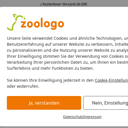
Kostenloser Versand ab 69€
4,74
/ 5
23.587 Bewertungen
Alle Produkte
Angebote
Neuheiten
Sommerhits
Alle Produkte
Unsere Seite verwendet Cookies und ähnliche Technologien, u
Benutzererfahrung auf unserer Website zu verbessern, Inhalt
zu personalisieren und die Nutzung unserer Website zu analys
Hund
Hundefutter
Hundenäpfe & Co
Hundeschl
Ihrer Einwilligung stimmen Sie der Verwendung von Cookies s
Verarbeitung Ihrer persönlichen Daten zu, um Ihnen ein best
Hund
Hundefutter
Trockenfutter
GreenPetfood Mini w
Surferlebnis und mehr Funktionen zu bieten.
Startseite
Sie können Ihre Einwilligung jederzeit in den
Cookie-Einstellu
oder widerrufen.
Ja, verstanden
Nein, Einstellun
Datenschutz
Impressum