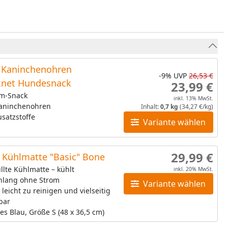
Kaninchenohren
-9%
UVP
26,53 €
knet Hundesnack
23,99 €
m-Snack
inkl. 13% MwSt.
Kaninchenohren
Inhalt:
0,7 kg
(34,27 €/kg)
satzstoffe
Variante wählen
29,99 €
Kühlmatte "Basic" Bone
llte Kühlmatte – kühlt
inkl. 20% MwSt.
nlang ohne Strom
Variante wählen
 leicht zu reinigen und vielseitig
bar
es Blau, Größe S (48 x 36,5 cm)