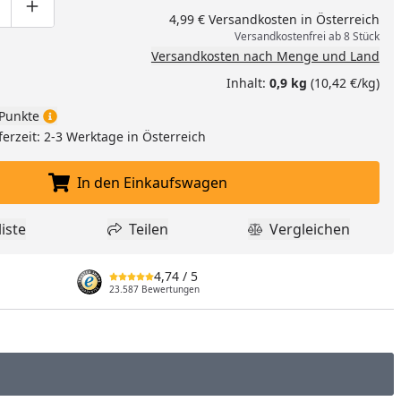
ge um eins verringern
duktmenge manuell eingeben
Produktmenge um eins erhöhen
4,99 € Versandkosten in Österreich
Versandkostenfrei ab 8 Stück
Versandkosten nach Menge und Land
Inhalt:
0,9 kg
(10,42 €/kg)
Punkte
ferzeit: 2-3 Werktage in Österreich
In den Einkaufswagen
In den Einkaufswagen legen
iste
Teilen
Vergleichen
dukt zur Wunschliste hinzufügen
Teilen
Produkt Vergle
4,74
/ 5
23.587 Bewertungen