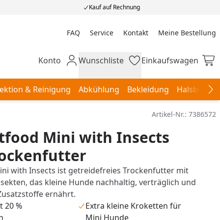
Kauf auf Rechnung
FAQ
Service
Kontakt
Meine Bestellung
Meine Bestellung
Konto
Wunschliste
Einkaufswagen
Mein Konto
Wunschliste
Einkaufswagen
ektion & Reinigung
Abkühlung
Bekleidung
Halsbänder,
Na
Artikel-Nr.:
7386572
food Mini with Insects
ockenfutter
i with Insects ist getreidefreies Trockenfutter mit
sekten, das kleine Hunde nachhaltig, verträglich und
usatzstoffe ernährt.
t 20 %
Extra kleine Kroketten für
n
Mini Hunde