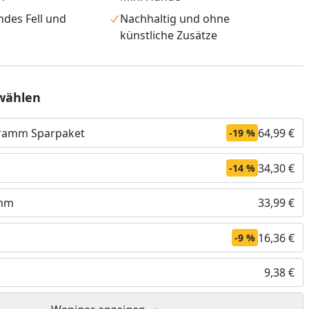
ndes Fell und
Nachhaltig und ohne
künstliche Zusätze
wählen
ogramm Sparpaket
64,99 €
-19 %
34,30 €
-14 %
amm
33,99 €
nzufügen
16,36 €
-9 %
9,38 €