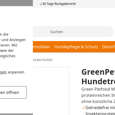
30 Tage Rückgaberecht
Suche
m die
e und Anzeigen
ieren. Mit
afplätze
Hundemobiliar
Hundepflege & Schutz
Desinf
owie der
mögliches
ith Insects Hundetrockenfutter
GreenPet
ngen
anpassen
Hundetr
Green Petfood Min
gen öffnen
proteinreichen In
ohne künstliche Z
Getreidefrei mi
Insektenprotei