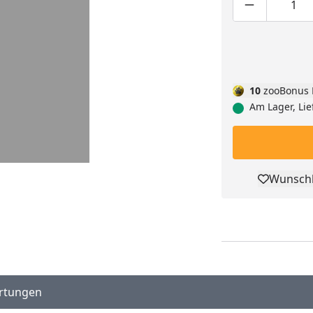
Produktmen
Pro
10
zooBonus 
Am Lager, Lie
Wunschl
Pro
rtungen