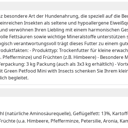
anz besondere Art der Hundenahrung, die speziell auf die B
teinreichen Insekten als seltene und hypoallergene Eiweißqu
er und verwöhnen Ihren Liebling mit einem harmonischen 
lle Fettsäuren sowie wichtige Mineralstoffe unterstützen s
ogisch verantwortungsvoll trägt dieses Futter zu einem gu
oduktfakten: - Produkttyp: Trockenfutter für kleine erwac
B. Pfefferminze) und Früchten (z.B. Himbeere) - Besondere M
erpackung: 3 kg Packung (auch als 3x3 kg erhältlich) - Vort
t Green Petfood Mini with Insects schenken Sie Ihrem klein
ch begleitet.
 (natürliche Aminosäurequelle), Geflügelfett: 13%, Kartoff
Früchte (u.a. Himbeere, Pfefferminze, Petersilie, Aronia, Ka