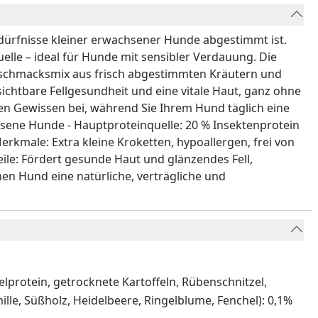
edürfnisse kleiner erwachsener Hunde abgestimmt ist.
elle – ideal für Hunde mit sensibler Verdauung. Die
Geschmacksmix aus frisch abgestimmten Kräutern und
ichtbare Fellgesundheit und eine vitale Haut, ganz ohne
ten Gewissen bei, während Sie Ihrem Hund täglich eine
hsene Hunde - Hauptproteinquelle: 20 % Insektenprotein
erkmale: Extra kleine Kroketten, hypoallergen, frei von
eile: Fördert gesunde Haut und glänzendes Fell,
en Hund eine natürliche, verträgliche und
elprotein, getrocknete Kartoffeln, Rübenschnitzel,
mille, Süßholz, Heidelbeere, Ringelblume, Fenchel): 0,1%