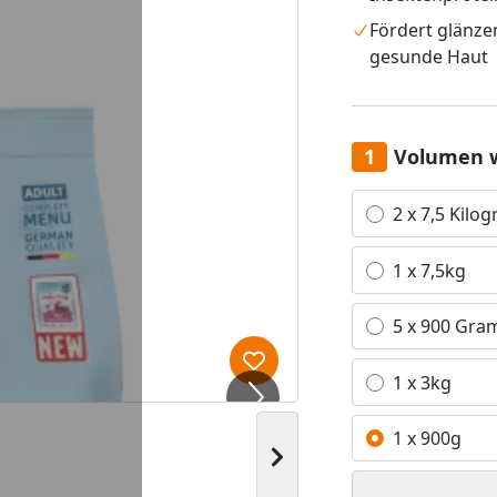
Fördert glänze
gesunde Haut
Volumen 
Alle anzeigen (5)
2 x 7,5 Kil
1 x 7,5kg
5 x 900 Gr
Produkt zur Wunschliste hi
1 x 3kg
1 x 900g
Nächstes Bild anzeigen