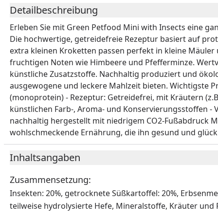
Detailbeschreibung
Erleben Sie mit Green Petfood Mini with Insects eine g
Die hochwertige, getreidefreie Rezeptur basiert auf pro
extra kleinen Kroketten passen perfekt in kleine Mäul
fruchtigen Noten wie Himbeere und Pfefferminze. Wertvo
künstliche Zusatzstoffe. Nachhaltig produziert und ökol
ausgewogene und leckere Mahlzeit bieten. Wichtigste Pr
(monoprotein) - Rezeptur: Getreidefrei, mit Kräutern (z.
künstlichen Farb-, Aroma- und Konservierungsstoffen - V
nachhaltig hergestellt mit niedrigem CO2-Fußabdruck Mi
wohlschmeckende Ernährung, die ihn gesund und glückli
Inhaltsangaben
Zusammensetzung:
Insekten: 20%, getrocknete Süßkartoffel: 20%, Erbsenmehl
teilweise hydrolysierte Hefe, Mineralstoffe, Kräuter und 