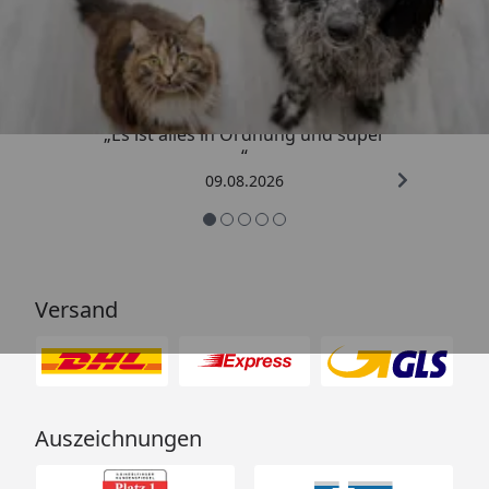
Trusted Shops
4,73
/ 5
„Es ist alles in Ordnung und super
“
09.08.2026
Versand
Auszeichnungen