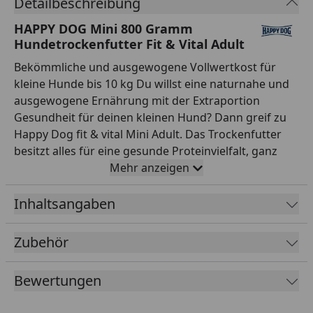
Detailbeschreibung
HAPPY DOG Mini 800 Gramm
Hundetrockenfutter Fit & Vital Adult
Bekömmliche und ausgewogene Vollwertkost für
kleine Hunde bis 10 kg Du willst eine naturnahe und
ausgewogene Ernährung mit der Extraportion
Gesundheit für deinen kleinen Hund? Dann greif zu
Happy Dog fit & vital Mini Adult. Das Trockenfutter
besitzt alles für eine gesunde Proteinvielfalt, ganz
nach dem Vorbild der Natur. Dafür sorgen die fünf
Mehr anzeigen
verschiedenen Eiweißkomponenten: Lachs, Seefisch,
Ei, Lamm und Geflügel. Lachs enthält essenzielle
Inhaltsangaben
Omega-3- und Omega-6-Fettsäuren, die ideal für
Haut und Fell sind. Bekömmlicher Seefisch versorgt
Zubehör
den Körper mit vielen Vitaminen, währenddessen Ei
biologisch wertvolles Eiweiß und Lamm viele wichtige
Bewertungen
Mineralstoffe liefern. Vollendet wird die Rezeptur für
unser Mini-Hundefutter durch nährstoffreiches