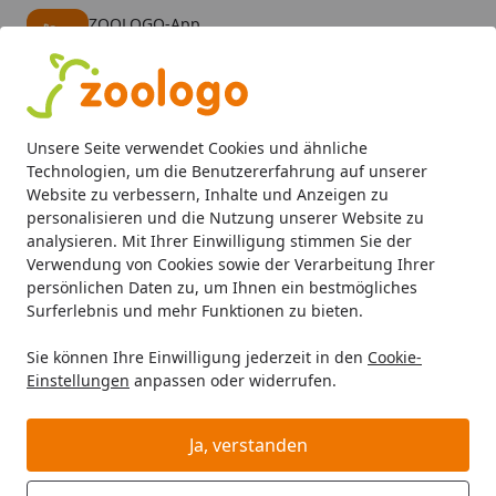
ZOOLOGO-App
Öffnen
Banner schließen
ZOOLOGO
kostenlos - Im App Store
Alle Produkte
Mein Konto
Wunschl
Eink
Unsere Seite verwendet Cookies und ähnliche
4,73
/ 5
Suchen
Technologien, um die Benutzererfahrung auf unserer
Website zu verbessern, Inhalte und Anzeigen zu
personalisieren und die Nutzung unserer Website zu
Hund
Hundefutter
Trockenfutter
HAPPY DOG Mini 800 
Startseite
analysieren. Mit Ihrer Einwilligung stimmen Sie der
HAPPY DOG Mini 800 Gramm
Verwendung von Cookies sowie der Verarbeitung Ihrer
persönlichen Daten zu, um Ihnen ein bestmögliches
Hundetrockenfutter Fit & Vital
Surferlebnis und mehr Funktionen zu bieten.
Adult
Sie können Ihre Einwilligung jederzeit in den
Cookie-
Einstellungen
anpassen oder widerrufen.
Ja, verstanden