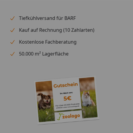
Geflügel, das als Lieferant von lebensnotwendigen
Spurenelementen dient. Großer Geschmack für
kleine Hunderassen Happy Dog fit & vital Mini Adult
Tiefkühlversand für BARF
ist perfekt angepasst auf die Bedürfnisse
Kauf auf Rechnung (10 Zahlarten)
ausgewachsener, kleiner Hunderassen und eignet
sich optimal für normalaktive kleine Hunde bis 10 kg
Kostenlose Fachberatung
Körpergewicht. Die ausgewogene und leckere
Vollnahrung basiert auf dem einzigartigen Happy
50.000 m² Lagerfläche
Dog Natural Life Concept® und ist mit wertvoller
Neuseeland-Muschel für mehr Bewegungsfreude
angereichert. Wichtige Omega-3- und Omega-6
Fettsäuren sorgen für eine intakte Hautbarriere und
ein glänzendes Fell. Die sehr bekömmliche,
weizenfreie Rezeptur unterstützt durch Vitamin C
und ausgewählte Kräuter zudem das Immunsystem
kleiner Hunderassen und sorgt so für ein
unbeschwertes Hundeleben.
Fütterungsempfehlung