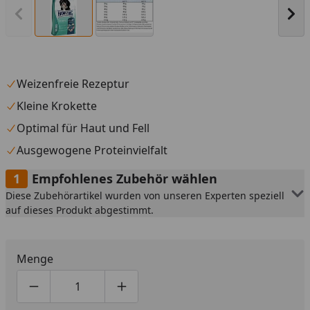
Vorheriges Bild anzeigen
Näc
Weizenfreie Rezeptur
Kleine Krokette
Optimal für Haut und Fell
Ausgewogene Proteinvielfalt
Empfohlenes Zubehör wählen
Diese Zubehörartikel wurden von unseren Experten speziell
auf dieses Produkt abgestimmt.
Menge
Produktmenge um eins verringern
Produktmenge manuell eingeben
Produktmenge um eins erhöhen