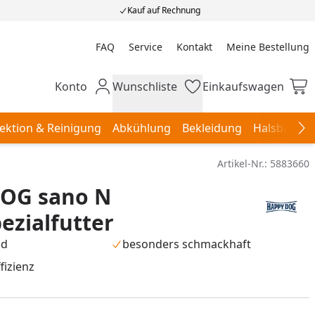
Kauf auf Rechnung
FAQ
Service
Kontakt
Meine Bestellung
Meine Bestellung
Konto
Wunschliste
Einkaufswagen
Mein Konto
Wunschliste
Einkaufswagen
ektion & Reinigung
Abkühlung
Bekleidung
Halsbänder,
Na
Artikel-Nr.:
5883660
OG sano N
zialfutter
nd
besonders schmackhaft
fizienz