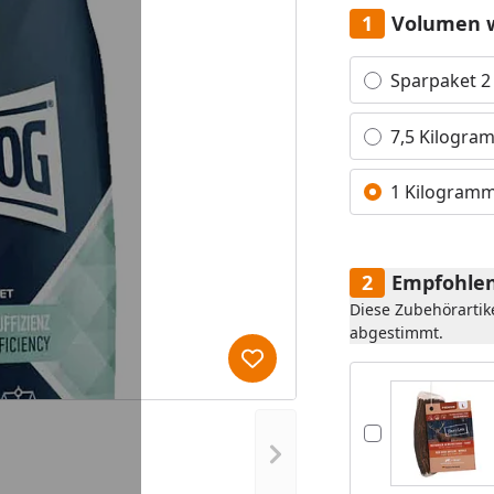
Volumen 
Alle anzeigen (3)
Sparpaket 2
7,5 Kilogra
1 Kilogram
Empfohlen
Diese Zubehörartik
abgestimmt.
Produkt zur Wunschliste hi
Nächstes Bild anzeigen