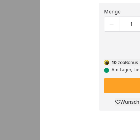
Menge
Produktmen
Pro
10
zooBonus 
Am Lager, Lie
Wunschl
Pro