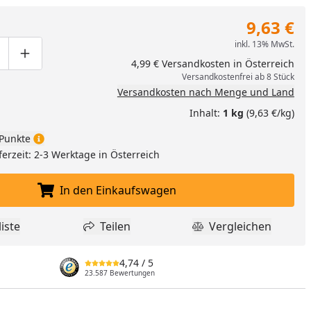
9,63 €
inkl. 13% MwSt.
ge um eins verringern
duktmenge manuell eingeben
Produktmenge um eins erhöhen
4,99 € Versandkosten in Österreich
Versandkostenfrei ab 8 Stück
Versandkosten nach Menge und Land
Inhalt:
1 kg
(9,63 €/kg)
Punkte
ferzeit: 2-3 Werktage in Österreich
In den Einkaufswagen
In den Einkaufswagen legen
iste
Teilen
Vergleichen
dukt zur Wunschliste hinzufügen
Teilen
Produkt Vergle
4,74
/ 5
23.587 Bewertungen