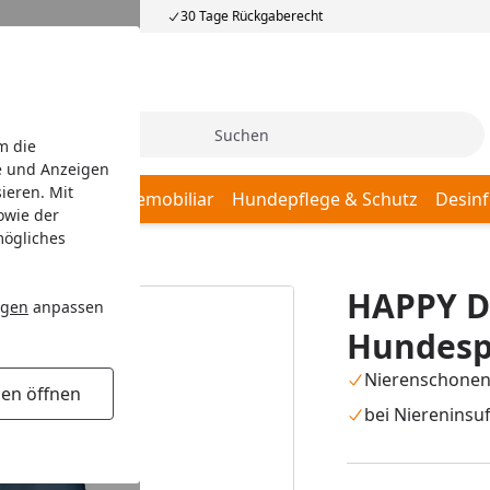
30 Tage Rückgaberecht
Suche
m die
e und Anzeigen
ieren. Mit
afplätze
Hundemobiliar
Hundepflege & Schutz
Desinf
owie der
mögliches
spezialfutter
HAPPY D
ngen
anpassen
Hundespe
Nierenschone
gen öffnen
bei Niereninsuf