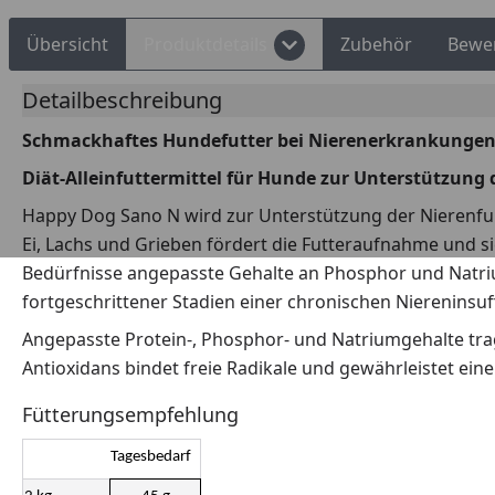
Übersicht
Produktdetails
Zubehör
Bewe
Detailbeschreibung
Schmackhaftes Hundefutter bei Nierenerkrankunge
Diät-Alleinfuttermittel für Hunde zur Unterstützung 
Happy Dog Sano N wird zur Unterstützung der Nierenfun
Ei, Lachs und Grieben fördert die Futteraufnahme und si
Bedürfnisse angepasste Gehalte an Phosphor und Natriu
fortgeschrittener Stadien einer chronischen Niereninsuff
Angepasste Protein-, Phosphor- und Natriumgehalte trag
Antioxidans bindet freie Radikale und gewährleistet eine
Fütterungsempfehlung
Tagesbedarf