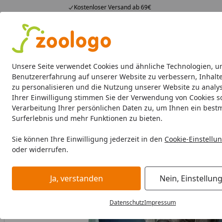
Kostenloser Versand ab 69€
4,74
/ 5
23.587 Bewertungen
Alle Produkte
Angebote
Neuheiten
Sommerhits
Alle Produkte
Unsere Seite verwendet Cookies und ähnliche Technologien, u
Benutzererfahrung auf unserer Website zu verbessern, Inhalt
zu personalisieren und die Nutzung unserer Website zu analys
Hund
Hundefutter
Hundenäpfe & Co
Hundeschl
Ihrer Einwilligung stimmen Sie der Verwendung von Cookies s
Verarbeitung Ihrer persönlichen Daten zu, um Ihnen ein best
Hund
Hundefutter
Diätfutter
HAPPY DOG sano N Hunde
Surferlebnis und mehr Funktionen zu bieten.
Startseite
Sie können Ihre Einwilligung jederzeit in den
Cookie-Einstellu
oder widerrufen.
Ja, verstanden
Nein, Einstellun
Datenschutz
Impressum