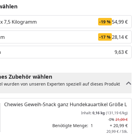
wählen
 x 7,5 Kilogramm
54,99 €
-19 %
mm
28,14 €
-17 %
m
9,63 €
es Zubehör wählen
el wurden von unseren Experten speziell auf dieses Produkt
nzufügen
Chewies Geweih-Snack ganz Hundekauartikel Größe L
Inhalt:
0,16 kg
(131,19 €/kg)
-0%
21,09 €
Benötigte Menge:
1
+ 20,99 €
20,99 € / Stk.