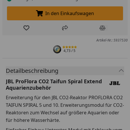
In den Einkaufswagen
In den Einkaufswagen legen
Produkt zur Wunschliste hinzufügen
Teilen
Produkt Ver
Artikel-Nr.: 5937530
4,73
/ 5
Detailbeschreibung
JBL ProFlora CO2 Taifun Spiral Extend
Aquarienzubehör
Erweiterung für den JBL CO2-Reaktor PROFLORA CO2
TAIFUN SPIRAL 5 und 10. Erweiterungsmodul für CO2-
Reaktoren zum Wechsel auf größere Aquarien oder
für höhere Wasserhärte.
Einfacher Einbau: Unterstes Modul mit Schlauch vom