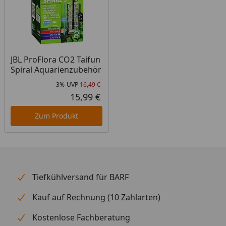
JBL ProFlora CO2 Taifun
Spiral Aquarienzubehör
-3%
UVP
16,49 €
Rabatt in Prozent
Ursprünglicher Preis
15,99 €
Aktueller Preis
Zum Produkt
Tiefkühlversand für BARF
Kauf auf Rechnung (10 Zahlarten)
Kostenlose Fachberatung