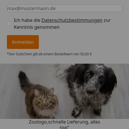
Keine Eingabe erforderlich
Eingabe erforderlich
E-Mail *
Ich habe die
Datenschutzbestimmungen
zur
Kenntnis genommen
Anmelden
*Der Gutschein gilt ab einem Bestellwert von 50,00 €
Trusted Shops
4,73
/ 5
„Gute Erfahrung mit
Zoologo,schnelle Lieferung, alles
top“