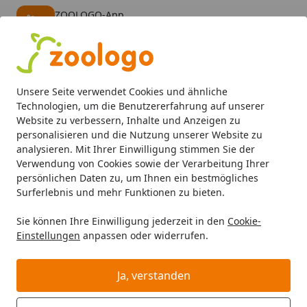
ZOOLOGO-App
Öffnen
Banner schließen
ZOOLOGO
kostenlos - Im App Store
Alle Produkte
Mein Konto
Wunschl
Eink
Unsere Seite verwendet Cookies und ähnliche
4,73
/ 5
Suchen
Technologien, um die Benutzererfahrung auf unserer
Website zu verbessern, Inhalte und Anzeigen zu
personalisieren und die Nutzung unserer Website zu
Aquaristik
Aquarientechnik
CO2 Anlagen
JBL ProFlora
Startseite
analysieren. Mit Ihrer Einwilligung stimmen Sie der
JBL ProFlora CO2 Taifun Spiral
Verwendung von Cookies sowie der Verarbeitung Ihrer
persönlichen Daten zu, um Ihnen ein bestmögliches
Extend Aquarienzubehör
Surferlebnis und mehr Funktionen zu bieten.
BALD VERGRIFFEN
Sie können Ihre Einwilligung jederzeit in den
Cookie-
Einstellungen
anpassen oder widerrufen.
Ja, verstanden