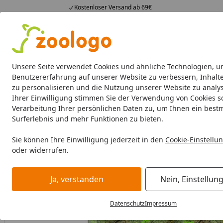
Kostenloser Versand ab 69€
4,74
/ 5
23.588 Bewertungen
Alle Produkte
Angebote
Neuheiten
Sommerhits
Alle Produkte
Unsere Seite verwendet Cookies und ähnliche Technologien, u
Benutzererfahrung auf unserer Website zu verbessern, Inhalt
zu personalisieren und die Nutzung unserer Website zu analys
Aquaristik
Aquarien
Beleuchtung
Aquarienfilte
Ihrer Einwilligung stimmen Sie der Verwendung von Cookies s
Verarbeitung Ihrer persönlichen Daten zu, um Ihnen ein best
Aquaristik
Aquarien
Aquarium mit Unterschrank
JUWE
Surferlebnis und mehr Funktionen zu bieten.
Startseite
Sie können Ihre Einwilligung jederzeit in den
Cookie-Einstellu
oder widerrufen.
Ja, verstanden
Nein, Einstellun
Datenschutz
Impressum