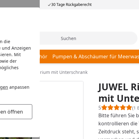
30 Tage Rückgaberecht
Suche
m die
e und Anzeigen
ieren. Mit
r, Pumpen & Zubehör
Pumpen & Abschäumer für Meerwas
owie der
mögliches
L Rio 240 LED Aquarium mit Unterschrank
JUWEL R
ngen
anpassen
mit Unt
5
(1 
gen öffnen
Bitte führen Sie 
kontrollieren di
Zeitdruck steht, 