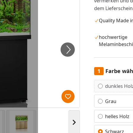
vermerken und d
dem Lieferschein
Quality Made 
hochwertige
Melaminbesch
Farbe wäh
Alle anzeigen (5)
dunkles Hol
Produkt zur Wunschliste hi
Grau
helles Holz
Nächstes Bild anzeigen
Schwarz