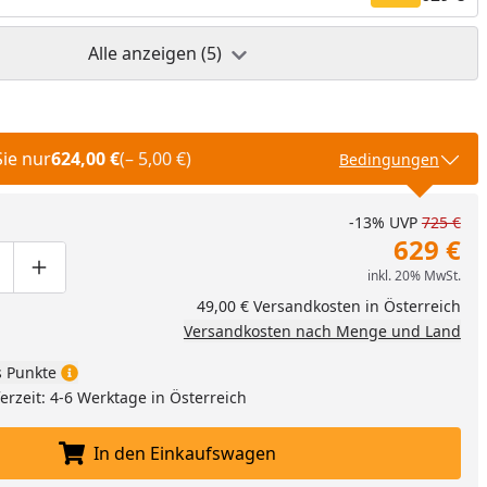
Alle anzeigen (5)
Sie nur
624,00 €
(– 5,00 €)
Bedingungen
-13%
UVP
725 €
629 €
inkl. 20% MwSt.
ge um eins verringern
duktmenge manuell eingeben
Produktmenge um eins erhöhen
49,00 € Versandkosten in Österreich
Versandkosten nach Menge und Land
 Punkte
ferzeit: 4-6 Werktage in Österreich
In den Einkaufswagen
In den Einkaufswagen legen