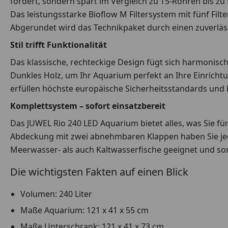
fördert, sondern spart im Vergleich zu T5-Röhren bis zu 
Das leistungsstarke Bioflow M Filtersystem mit fünf Fi
Abgerundet wird das Technikpaket durch einen zuverläss
Stil trifft Funktionalität
Das klassische, rechteckige Design fügt sich harmonisc
Dunkles Holz, um Ihr Aquarium perfekt an Ihre Einricht
erfüllen höchste europäische Sicherheitsstandards und b
Komplettsystem – sofort einsatzbereit
Das JUWEL Rio 240 LED Aquarium bietet alles, was Sie fü
Abdeckung mit zwei abnehmbaren Klappen haben Sie jede
Meerwasser- als auch Kaltwasserfische geeignet und somi
Die wichtigsten Fakten auf einen Blick
Volumen: 240 Liter
Maße Aquarium: 121 x 41 x 55 cm
Maße Unterschrank: 121 x 41 x 73 cm