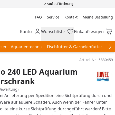
Kauf auf Rechnung
FAQ
Service
Kontakt
Meine Bestellung
Meine Bestellung
Konto
Wunschliste
Einkaufswagen
Mein Konto
Wunschliste
Einkaufswagen
ser
Aquarientechnik
Fischfutter & Garnelenfutter
Aqu
Na
Artikel-Nr.:
5830459
io 240 LED Aquarium
erschrank
Bewertung)
bei Anlieferung per Spedition eine Sichtprüfung durch und
e Ware auf äußere Schäden. Auch wenn der Fahrer unter
sollte eine kurze Sichtprüfung durchgeführt werden! Bitte