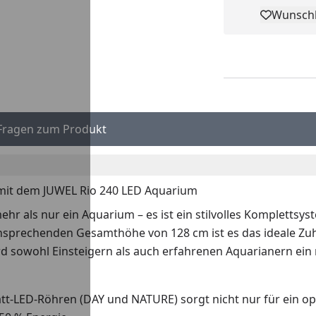
Wunschl
Pro
Fragen zum Produkt
k mit dem JUWEL Rio 240 LED Aquarium
 als nur ein Aquarium – es ist ein stilvolles Komplettsyst
nsprechenden Gesamthöhe von 128 cm ist es das ideale Zu
rd sowohl Einsteigern als auch erfahrenen Aquarianern ei
att-LED-Röhren (DAY und NATURE) sorgt nicht nur für ein 