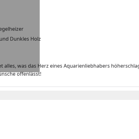
Regelheizer
u und Dunkles Holz
t alles, was das Herz eines Aquarienliebhabers höherschla
ünsche offenlässt!