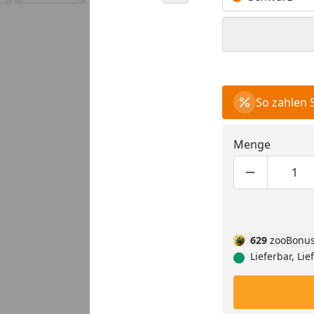
So zahlen 
Menge
Produktmen
Pro
629
zooBonus
Lieferbar, Lie