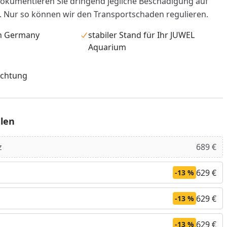
okumentieren Sie dringend jegliche Beschädigung auf
. Nur so können wir den Transportschaden regulieren.
in Germany
stabiler Stand für Ihr JUWEL
Aquarium
ichtung
len
z
689 €
nzufügen
629 €
-13 %
629 €
-13 %
629 €
-13 %