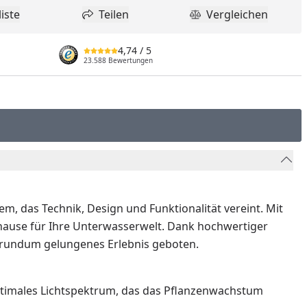
iste
Teilen
Vergleichen
dukt zur Wunschliste hinzufügen
Teilen
Produkt Vergle
4,74
/ 5
23.588 Bewertungen
em, das Technik, Design und Funktionalität vereint. Mit
hause für Ihre Unterwasserwelt. Dank hochwertiger
n rundum gelungenes Erlebnis geboten.
optimales Lichtspektrum, das das Pflanzenwachstum