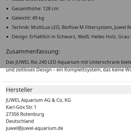
Gesamthöhe: 128 cm
Gewicht: 49 kg
Technik: MultiLux LED, Bioflow M Filtersystem, Juwel 
Design: Erhältlich in Schwarz, Weiß, Helles Holz, Gra
Zusammenfassung:
Das JUWEL Rio 240 LED Aquarium mit Unterschrank biete
und zeitloses Design – ein Komplettsystem, das keine W
Hersteller
JUWEL Aquarium AG & Co. KG
Karl-Göx Str. 1
27356 Rotenburg
Deutschland
juwel@juwel-aquarium.de