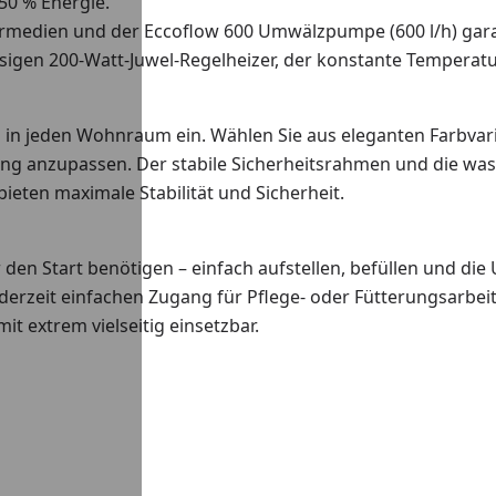
50 % Energie.
ltermedien und der Eccoflow 600 Umwälzpumpe (600 l/h) ga
igen 200-Watt-Juwel-Regelheizer, der konstante Temperatur
h in jeden Wohnraum ein. Wählen Sie aus eleganten Farbvar
ung anzupassen. Der stabile Sicherheitsrahmen und die wass
ieten maximale Stabilität und Sicherheit.
r den Start benötigen – einfach aufstellen, befüllen und d
rzeit einfachen Zugang für Pflege- oder Fütterungsarbeit
t extrem vielseitig einsetzbar.