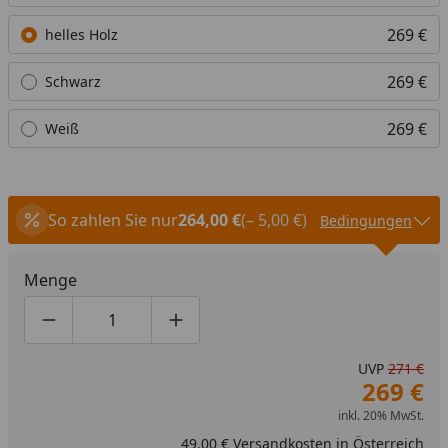
269 €
helles Holz
269 €
Schwarz
269 €
Weiß
So zahlen Sie nur
264,00 €
(– 5,00 €)
Bedingungen
Menge
Produktmenge um eins verringern
Produktmenge manuell eingeben
Produktmenge um eins erhöhen
UVP
271 €
269 €
inkl. 20% MwSt.
49,00 € Versandkosten in Österreich