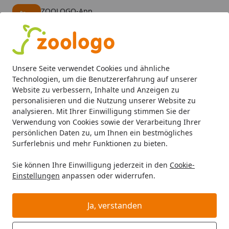
ZOOLOGO-App
Öffnen
Banner schließen
ZOOLOGO
kostenlos - Im App Store
Alle Produkte
Mein Konto
Wunschl
Eink
Unsere Seite verwendet Cookies und ähnliche
4,74
/ 5
Suchen
Technologien, um die Benutzererfahrung auf unserer
Website zu verbessern, Inhalte und Anzeigen zu
personalisieren und die Nutzung unserer Website zu
Aquaristik
Aquarien
Aquariumunterschrank
JUWEL Ri
Startseite
analysieren. Mit Ihrer Einwilligung stimmen Sie der
JUWEL Rio 350
Verwendung von Cookies sowie der Verarbeitung Ihrer
persönlichen Daten zu, um Ihnen ein bestmögliches
Aquariumunterschrank
Surferlebnis und mehr Funktionen zu bieten.
5
(3 Bewertungen)
Sie können Ihre Einwilligung jederzeit in den
Cookie-
Einstellungen
anpassen oder widerrufen.
Ja, verstanden