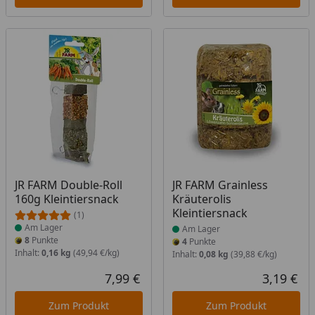
Produkt am Lager
Produkt am Lager
JR FARM Double-Roll
JR FARM Grainless
160g Kleintiersnack
Kräuterolis
Kleintiersnack
(1)
Am Lager
Am Lager
8
Punkte
4
Punkte
Inhalt:
0,16 kg
(49,94 €/kg)
Inhalt:
0,08 kg
(39,88 €/kg)
7,99 €
3,19 €
Aktueller Preis
Akt
Zum Produkt
Zum Produkt