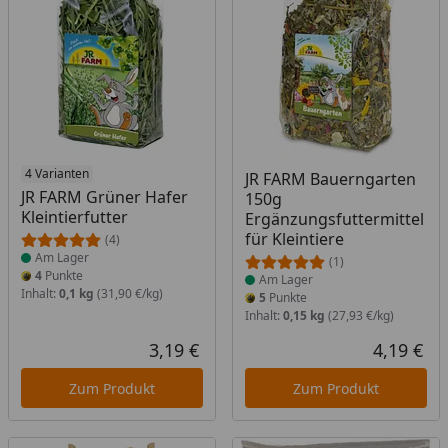
Produkt am Lager
4 Varianten
Produkt am Lager
JR FARM Bauerngarten
JR FARM Grüner Hafer
150g
Kleintierfutter
Ergänzungsfuttermittel
für Kleintiere
(4)
Am Lager
(1)
4
Punkte
Am Lager
Inhalt:
0,1 kg
(31,90 €/kg)
5
Punkte
Inhalt:
0,15 kg
(27,93 €/kg)
3,19 €
4,19 €
Aktueller Preis
Akt
Zum Produkt
Zum Produkt