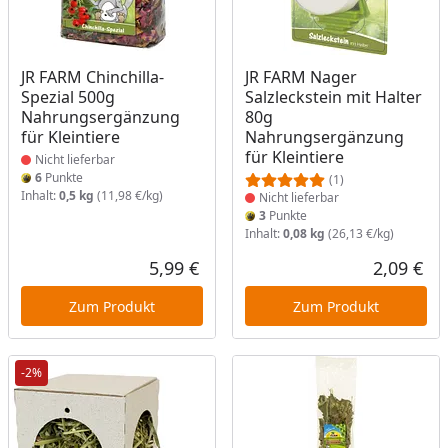
Produkt nicht lieferbar
Produkt nicht lieferbar
JR FARM Chinchilla-
JR FARM Nager
Spezial 500g
Salzleckstein mit Halter
Nahrungsergänzung
80g
für Kleintiere
Nahrungsergänzung
für Kleintiere
Nicht lieferbar
6
Punkte
(1)
Inhalt:
0,5 kg
(11,98 €/kg)
Nicht lieferbar
3
Punkte
Inhalt:
0,08 kg
(26,13 €/kg)
5,99 €
2,09 €
Aktueller Preis
Akt
Zum Produkt
Zum Produkt
-2%