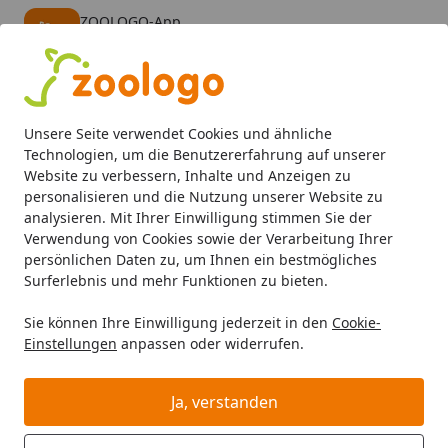
ZOOLOGO-App
Öffnen
Banner schließen
ZOOLOGO
kostenlos - Im App Store
Alle Produkte
Mein Konto
Wunschl
Eink
Unsere Seite verwendet Cookies und ähnliche
4,74
/ 5
Suchen
Technologien, um die Benutzererfahrung auf unserer
Website zu verbessern, Inhalte und Anzeigen zu
personalisieren und die Nutzung unserer Website zu
analysieren. Mit Ihrer Einwilligung stimmen Sie der
Verwendung von Cookies sowie der Verarbeitung Ihrer
persönlichen Daten zu, um Ihnen ein bestmögliches
Surferlebnis und mehr Funktionen zu bieten.
Sie können Ihre Einwilligung jederzeit in den
Cookie-
Einstellungen
anpassen oder widerrufen.
Ergänzungsfutter
Ja, verstanden
Kleintier
Kleintierfutter
Ergänzungsfutter