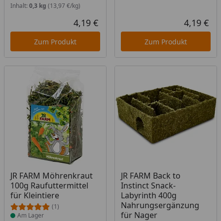
Inhalt:
0,3 kg
(13,97 €/kg)
4,19 €
4,19 €
Aktueller Preis
Akt
Zum Produkt
Zum Produkt
Produkt am Lager
Produkt am Lager
JR FARM Möhrenkraut
JR FARM Back to
100g Raufuttermittel
Instinct Snack-
für Kleintiere
Labyrinth 400g
Nahrungsergänzung
(1)
für Nager
Am Lager