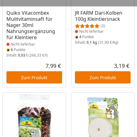
Produkt nicht lieferbar
Produkt nicht lieferbar
Quiko Vitacombex
JR FARM Dari-Kolben
Mulitvitaminsaft für
100g Kleintiersnack
Nager 30ml
(3)
Nahrungsergänzung
Nicht lieferbar
für Kleintiere
4
Punkte
Inhalt:
0,1 kg
(31,90 €/kg)
Nicht lieferbar
8
Punkte
Inhalt:
0,03 l
(266,33 €/l)
7,99 €
3,19 €
Aktueller Preis
Akt
Zum Produkt
Zum Produkt