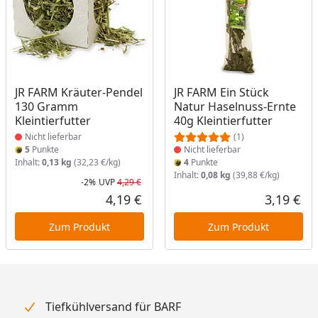
Produkt nicht lieferbar
Produkt nicht lieferbar
JR FARM Kräuter-Pendel
JR FARM Ein Stück
130 Gramm
Natur Haselnuss-Ernte
Kleintierfutter
40g Kleintierfutter
Nicht lieferbar
(1)
5
Punkte
Nicht lieferbar
Inhalt:
0,13 kg
(32,23 €/kg)
4
Punkte
Inhalt:
0,08 kg
(39,88 €/kg)
-2%
UVP
4,29 €
Rabatt in Prozent
Ursprünglicher Preis
4,19 €
3,19 €
Aktueller Preis
Akt
Zum Produkt
Zum Produkt
Tiefkühlversand für BARF