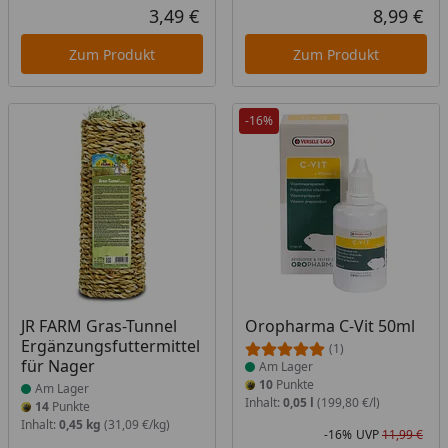
Rabatt in Prozent
Ursprünglicher Preis
Rab
Urs
3,49 €
8,99 €
Aktueller Preis
Akt
Zum Produkt
Zum Produkt
-16%
Produkt am Lager
Produkt am Lager
JR FARM Gras-Tunnel
Oropharma C-Vit 50ml
Ergänzungsfuttermittel
(1)
für Nager
Am Lager
10
Punkte
Am Lager
Inhalt:
0,05 l
(199,80 €/l)
14
Punkte
Inhalt:
0,45 kg
(31,09 €/kg)
-16%
UVP
11,99 €