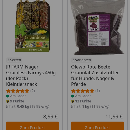
Produkt am Lager
2 Sorten
Produkt am Lager
3 Varianten
JR FARM Nager
Olewo Rote Beete
Grainless Farmys 450g
Granulat Zusatzfutter
(4er Pack)
für Hunde, Nager &
Kleintiersnack
Pferde
(2)
(1)
Am Lager
Am Lager
9
Punkte
12
Punkte
Inhalt:
0,45 kg
(19,98 €/kg)
Inhalt:
1 kg
(11,99 €/kg)
8,99 €
11,99 €
Aktueller Preis
Akt
Zum Produkt
Zum Produkt