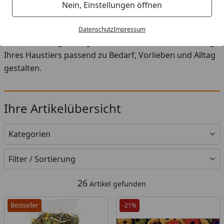
Startseite
Nein, Einstellungen öffnen
In der Kategorie Ergänzungsfutter für Kleintiere finden
Sie eine sorgfältig zusammengestellte Auswahl an Futter,
Datenschutz
Impressum
Snacks und Ergänzungen. So können Sie die Ernährung
Ihres Haustiers passend zu Bedarf, Vorlieben und Alltag
gestalten.
Ihre Artikelübersicht
Kategorien
Filter / Sortierung
26
Artikel gefunden
Bestseller
-21%