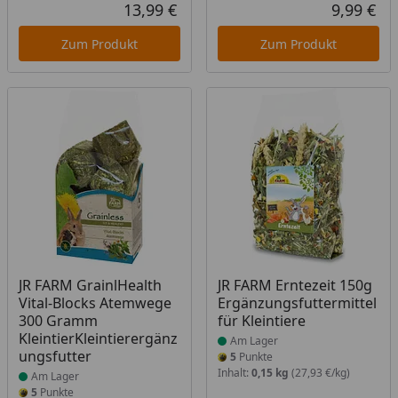
Rab
Urs
13,99 €
9,99 €
Aktueller Preis
Akt
Zum Produkt
Zum Produkt
Produkt am Lager
Produkt am Lager
JR FARM GrainlHealth
JR FARM Erntezeit 150g
Vital-Blocks Atemwege
Ergänzungsfuttermittel
300 Gramm
für Kleintiere
KleintierKleintierergänz
Am Lager
ungsfutter
5
Punkte
Inhalt:
0,15 kg
(27,93 €/kg)
Am Lager
5
Punkte