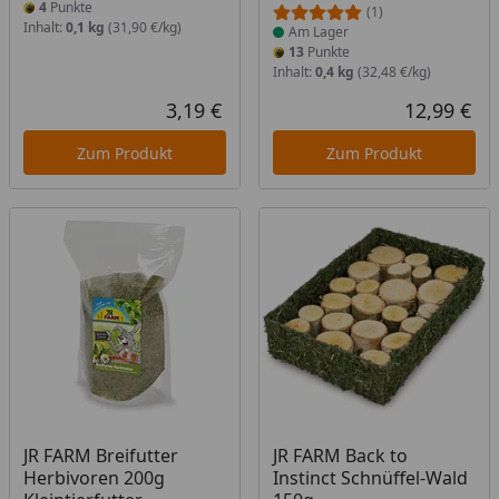
4
Punkte
(1)
Inhalt:
0,1 kg
(31,90 €/kg)
Am Lager
13
Punkte
Inhalt:
0,4 kg
(32,48 €/kg)
3,19 €
12,99 €
Aktueller Preis
Akt
Zum Produkt
Zum Produkt
Produkt nicht lieferbar
Produkt nicht lieferbar
JR FARM Breifutter
JR FARM Back to
Herbivoren 200g
Instinct Schnüffel-Wald