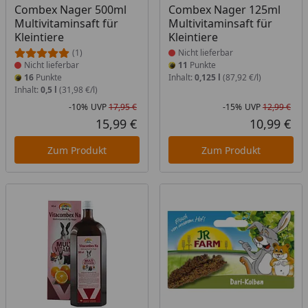
Produkt nicht lieferbar
Produkt nicht lieferbar
Combex Nager 500ml
Combex Nager 125ml
Multivitaminsaft für
Multivitaminsaft für
Kleintiere
Kleintiere
(1)
Nicht lieferbar
Nicht lieferbar
11
Punkte
16
Punkte
Inhalt:
0,125 l
(87,92 €/l)
Inhalt:
0,5 l
(31,98 €/l)
-10%
UVP
17,95 €
-15%
UVP
12,99 €
Rabatt in Prozent
Ursprünglicher Preis
Rab
Urs
15,99 €
10,99 €
Aktueller Preis
Akt
Zum Produkt
Zum Produkt