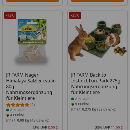
-12%
-25%
Produkt am Lager
Produkt am Lager
JR FARM Nager
JR FARM Back to
Himalaya Salzleckstein
Instinct Fun-Park 275g
80g
Nahrungsergänzung
Nahrungsergänzung
für Kleintiere
für Kleintiere
Am Lager
9
Punkte
(2)
Inhalt:
0,275 kg
(32,69 €/kg)
Am Lager
4
Punkte
Inhalt:
0,08 kg
(43,63 €/kg)
-12%
UVP
3,99 €
-25%
UVP
11,99 €