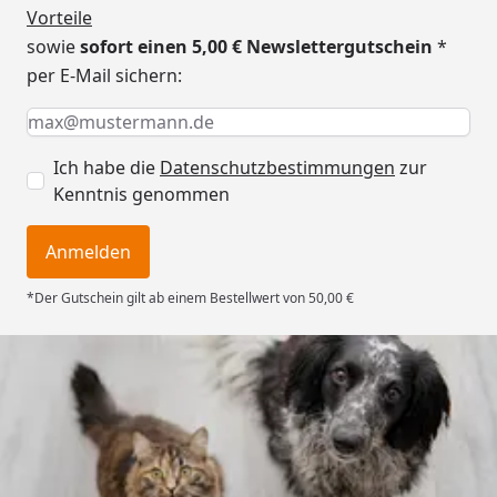
Vorteile
sowie
sofort einen 5,00 € Newslettergutschein
*
per E-Mail sichern:
Keine Eingabe erforderlich
Eingabe erforderlich
E-Mail *
Ich habe die
Datenschutzbestimmungen
zur
Kenntnis genommen
Anmelden
*Der Gutschein gilt ab einem Bestellwert von 50,00 €
Trusted Shops
4,74
/ 5