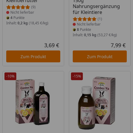
Kleintierfutter
150g
Nahrungsergänzung
(9)
für Kleintiere
Nicht lieferbar
4
Punkte
(1)
Inhalt:
0,2 kg
(18,45 €/kg)
Nicht lieferbar
8
Punkte
Inhalt:
0,15 kg
(53,27 €/kg)
3,69 €
7,99 €
Aktueller Preis
Akt
Zum Produkt
Zum Produkt
-10%
-15%