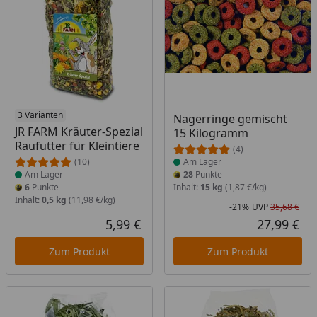
Produkt am Lager
3 Varianten
Produkt am Lager
Nagerringe gemischt
JR FARM Kräuter-Spezial
15 Kilogramm
Raufutter für Kleintiere
(4)
(10)
Am Lager
Am Lager
28
Punkte
6
Punkte
Inhalt:
15 kg
(1,87 €/kg)
Inhalt:
0,5 kg
(11,98 €/kg)
-21%
UVP
35,68 €
Rab
Urs
5,99 €
27,99 €
Aktueller Preis
Akt
Zum Produkt
Zum Produkt