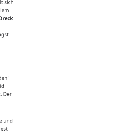
t sich
llem
 Dreck
ngst
den"
id
. Der
se und
rest