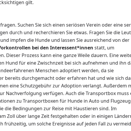
ksichtigen gilt.
nfragen. Suchen Sie sich einen seriösen Verein oder eine se
gen durch und recherchieren Sie etwas. Fragen Sie die Leu
en und impfen die Hunde und lassen Sie ausreichend von der
Vorkontrollen bei den Interessent*innen
statt, um
. Dieser Prozess kann eine ganze Weile dauern. Eine weit
 den Hund für eine Zwischnzeit bei sich aufnehmen und ihn 
hundeerfahrenen Menschen adoptiert werden, da sie
er bereits durchgemacht oder erfahren hat und wie sich da
imen eine Schutzgebühr zur Adoption verlangt. Außerdem 
 zur Nachverfolgung verfügen. Auch die Transportbox muss 
tionen zu Transportboxen für Hunde in Auto und Flugzeug 
wie die Bedingungen zur Reise mit Haustieren sind. Im
am Zoll über lange Zeit festgehalten oder in einigen Länder
ch frühzeitig, um solche Ereignisse auf jeden Fall zu vermei