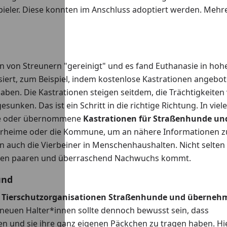
pieler. Diese konnten im Anschluss adoptiert werden. Mehr
n von Streunern "gereinigt" und es fand Euthanasie in hoh
ssiert, zum Beispiel, indem kostenlose Kastrationen angebo
en. Die Kastrationen steigen seitdem, die Trächtigkeiten
nken. Das ist ein Schritt in die richtige Richtung. In viel
ste oder übernommene
Kastrationen für Straßenhunde un
 Tierheime oder die Kommune, um an nähere Informationen z
rn auch die Vierbeiner in Menschenhaushalten. Nicht selten
unden paaren und überraschend Nachwuchs kommt.
und
d
Tierschutzorganisationen Straßenhunde und überneh
neuen Halter*innen sollte dennoch bewusst sein, dass
en und sie ihre ganz eigenen Päckchen zu tragen haben. Hie