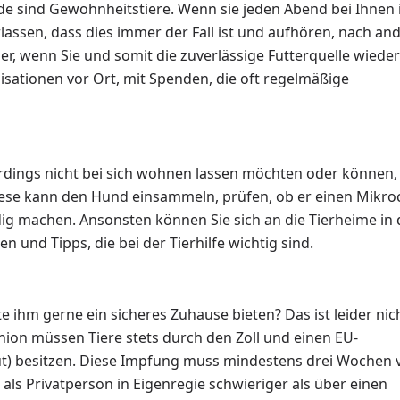
e sind Gewohnheitstiere. Wenn sie jeden Abend bei Ihnen 
assen, dass dies immer der Fall ist und aufhören, nach an
er, wenn Sie und somit die zuverlässige Futterquelle wiede
isationen vor Ort, mit Spenden, die oft regelmäßige
lerdings nicht bei sich wohnen lassen möchten oder können,
 Diese kann den Hund einsammeln, prüfen, ob er einen Mikro
ndig machen. Ansonsten können Sie sich an die Tierheime in 
und Tipps, die bei der Tierhilfe wichtig sind.
e ihm gerne ein sicheres Zuhause bieten? Das ist leider nic
nion müssen Tiere stets durch den Zoll und einen EU-
ut) besitzen. Diese Impfung muss mindestens drei Wochen 
als Privatperson in Eigenregie schwieriger als über einen