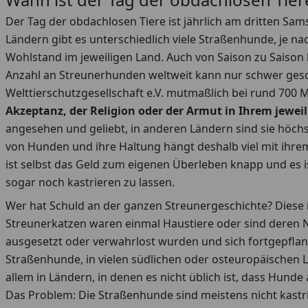
Der Tag der obdachlosen Tiere ist jährlich am dritten Samst
Ländern gibt es unterschiedlich viele Straßenhunde, je 
Wohlstand im jeweiligen Land. Auch von Saison zu Saison
Anzahl an Streunerhunden weltweit kann nur schwer geschä
Welttierschutzgesellschaft e.V. mutmaßlich bei rund 700 M
Akzeptanz, der Religion oder der Armut in Ihrem jewei
angesehen und geliebt, in anderen Ländern sind sie höc
von Hunden und ihre Haltung hängt deshalb viel mit ih
ist selbst das Geld zum eigenen Überleben knapp und es 
sogar noch kastrieren zu lassen.
Wer hat Schuld an der ganzen Streunergeschichte? Diese
Streunerkatzen waren einmal Haustiere oder sind deren
ausgesetzt oder verwahrlost wurden und sich fortgepflan
Straßenhunde, in vielen südlichen oder osteuropäischen 
allem in Ländern, in denen es nicht üblich ist, dass Hund
Das Problem: Die Straßenhunde sind meistens nicht kastr