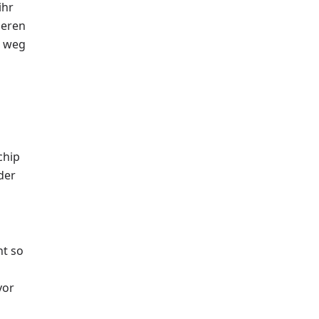
ihr
deren
r weg
chip
der
ht so
vor