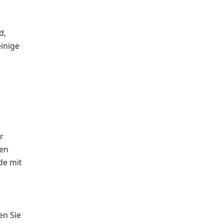
d,
einige
r
ken
de mit
en Sie