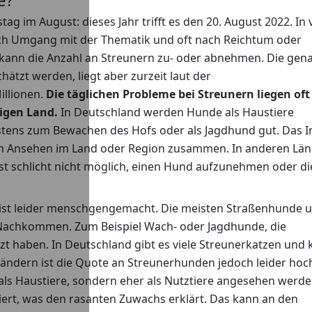
ag im August: dieses Jahr trifft es den 20. August 2022. In 
nach Umgang mit der Thematik und oft nach Reichtum oder
 kann die Anzahl an Streunern zu- oder abnehmen. Die gen
tzt werden, liegt aber zurzeit laut der
illionen.
Die täglichen Probleme bei Streunern liegen oft
ligen Land.
In Deutschland werden Hunde als Haustiere
hstens zum Bewachen des Hofs oder als Jagdhund gut. Das 
rem Ansehen im Land oder Region zusammen. In anderen Lä
ist schlicht nicht möglich, einen Hund aufzunehmen oder d
 ist leider menschgengemacht. Die meisten Straßenhunde 
 Nachkommen. Zum Beispiel Wach- oder Jagdhunde, die
zt haben. In Deutschland gibt es viele Streunerkatzen und
Ländern ist die Quote an Streunerhunden jedoch leider hoc
e als Haustiere, sondern eher als Nutztiere angesehen werde
iert, was den rasanten Zuwachs erklärt. Das kann an den