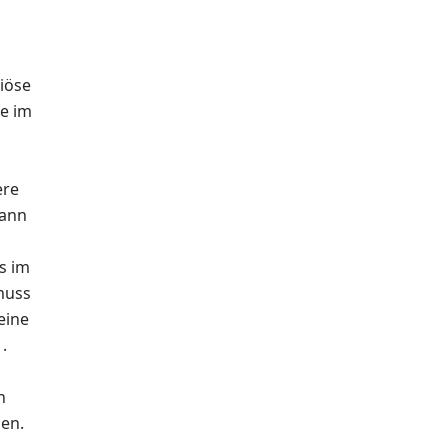
riöse
te im
ere
dann
s im
muss
eine
.
n
den.