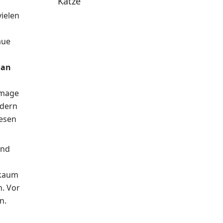
Katze
vielen
aue
 an
Image
ndern
iesen
und
 kaum
h. Vor
n.