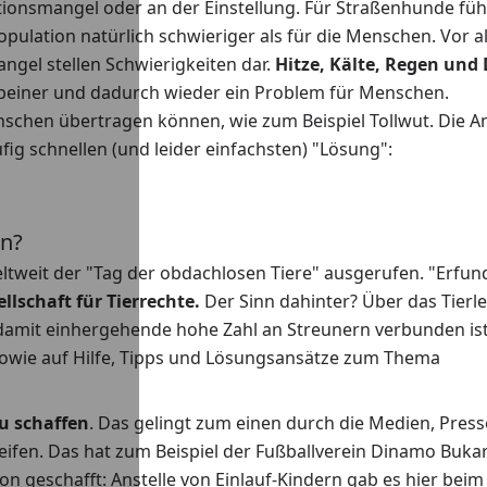
ionsmangel oder an der Einstellung. Für Straßenhunde fühl
opulation natürlich schwieriger als für die Menschen. Vor a
gel stellen Schwierigkeiten dar.
Hitze, Kälte, Regen und
rbeiner und dadurch wieder ein Problem für Menschen.
schen übertragen können, wie zum Beispiel Tollwut. Die A
ig schnellen (und leider einfachsten) "Lösung":
en?
ltweit der "Tag der obdachlosen Tiere" ausgerufen. "Erfun
llschaft für Tierrechte.
Der Sinn dahinter? Über das Tierle
 damit einhergehende hohe Zahl an Streunern verbunden ist
owie auf Hilfe, Tipps und Lösungsansätze zum Thema
u schaffen
. Das gelingt zum einen durch die Medien, Pres
eifen. Das hat zum Beispiel der Fußballverein Dinamo Buka
 geschafft: Anstelle von Einlauf-Kindern gab es hier beim