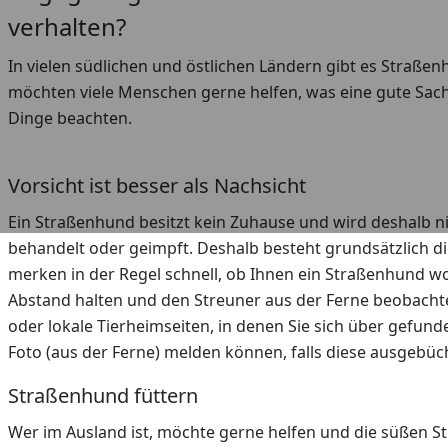
verhalten?
In vielen südlichen und östlichen Ländern gibt es Straßen
möchten viele Menschen gerne helfen, was eine gute Sache
Dinge beachten.
Vorsicht ist besser als Nachsicht
Ein Straßenhund besitzt kein Zuhause und wird deshalb n
behandelt oder geimpft. Deshalb besteht grundsätzlich di
merken in der Regel schnell, ob Ihnen ein Straßenhund wohl
Abstand halten und den Streuner aus der Ferne beobachte
oder lokale Tierheimseiten, in denen Sie sich über gefu
Foto (aus der Ferne) melden können, falls diese ausgebüch
Straßenhund füttern
Wer im Ausland ist, möchte gerne helfen und die süßen St