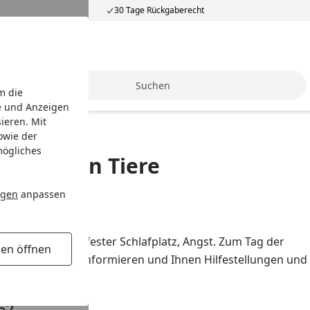
30 Tage Rückgaberecht
Suche
m die
e und Anzeigen
ieren. Mit
owie der
mögliches
dachlosen Tiere
ngen
anpassen
uttersuche, kein fester Schlafplatz, Angst. Zum Tag der
gen öffnen
erten Streuner informieren und Ihnen Hilfestellungen und
e?