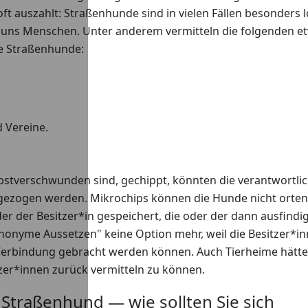
oft auszahlt: Straßenhunde sind in vielen Fällen besonders l
 uns Menschen. Unter anderem vermitteln die folgenden e
e Straßenhunde:
d Vereine.
lbstverschwunden sind, gechippt, könnten die verantwortli
ezogen werden. Mikrochips können die Hunde nicht orten
der der Besitzer*in gespeichert, die oder der dann ausfindi
nonyme Aussetzen" keine Option mehr, weil die Besitzer*i
Verbindung gebracht werden können. Auch Tierheime hätte
zer*innen zurück vermitteln zu können.
traßenhund — wie sollten Sie sich