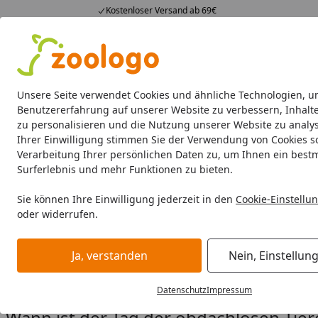
Kostenloser Versand ab 69€
4,74
/ 5
23.587 Bewertungen
Alle Produkte
Angebote
Neuheiten
Sommerhits
Alle Produkte
Unsere Seite verwendet Cookies und ähnliche Technologien, u
Benutzererfahrung auf unserer Website zu verbessern, Inhalt
zu personalisieren und die Nutzung unserer Website zu analys
Straßenhunde
Ihrer Einwilligung stimmen Sie der Verwendung von Cookies s
Startseite
Verarbeitung Ihrer persönlichen Daten zu, um Ihnen ein best
Straßenhund: Der Tag der ob
Surferlebnis und mehr Funktionen zu bieten.
Sie können Ihre Einwilligung jederzeit in den
Cookie-Einstellu
Lesezeit: 10 min.
oder widerrufen.
Erstellt am: 20.08.2022,
Aktualisiert am: 24.04.2024
Ein Straßenhund hat oft ein schweres Los. Jeden Tag auf F
Ja, verstanden
Nein, Einstellun
obdachlosen Tiere möchten wir deshalb über die liebensw
zum Umgang mit Straßenhunden geben.
Datenschutz
Impressum
Wann ist der Tag der obdachlosen Tier