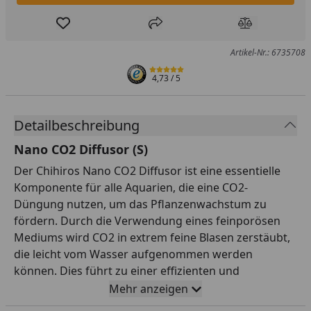
Produkt zur Wunschliste hinzufügen
Teilen
Produkt Ver
Artikel-Nr.: 6735708
4,73
/ 5
Detailbeschreibung
Nano CO2 Diffusor (S)
Der Chihiros Nano CO2 Diffusor ist eine essentielle
Komponente für alle Aquarien, die eine CO2-
Düngung nutzen, um das Pflanzenwachstum zu
fördern. Durch die Verwendung eines feinporösen
Mediums wird CO2 in extrem feine Blasen zerstäubt,
die leicht vom Wasser aufgenommen werden
können. Dies führt zu einer effizienten und
gleichmäßigen Verteilung des CO2 im gesamten
Mehr anzeigen
Aquarium. Mit vier Größenoptionen - Tiny (11mm) für