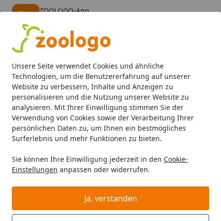
ZOOLOGO-App
Öffnen
Banner schließen
ZOOLOGO
kostenlos - Im App Store
Alle Produkte
Mein Konto
Wunschl
Eink
Unsere Seite verwendet Cookies und ähnliche
4,73
/ 5
Suchen
Technologien, um die Benutzererfahrung auf unserer
Website zu verbessern, Inhalte und Anzeigen zu
personalisieren und die Nutzung unserer Website zu
Aquaristik
Aquarientechnik
CO2 Anlagen
Nano CO2 Dif
Startseite
analysieren. Mit Ihrer Einwilligung stimmen Sie der
Nano CO2 Diffusor (S)
Verwendung von Cookies sowie der Verarbeitung Ihrer
persönlichen Daten zu, um Ihnen ein bestmögliches
Surferlebnis und mehr Funktionen zu bieten.
Sie können Ihre Einwilligung jederzeit in den
Cookie-
Einstellungen
anpassen oder widerrufen.
Ja, verstanden