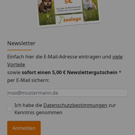
Newsletter
Einfach hier die E-Mail-Adresse eintragen und
viele
Vorteile
sowie
sofort einen 5,00 € Newslettergutschein
*
per E-Mail sichern:
Keine Eingabe erforderlich
Eingabe erforderlich
E-Mail *
Ich habe die
Datenschutzbestimmungen
zur
Kenntnis genommen
Anmelden