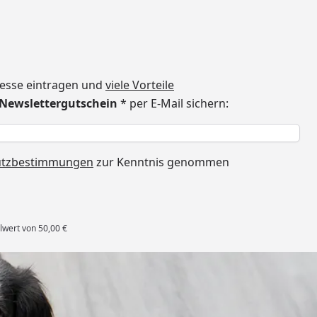
dresse eintragen und
viele Vorteile
€ Newslettergutschein
* per E-Mail sichern:
h
utzbestimmungen
zur Kenntnis genommen
lwert von 50,00 €