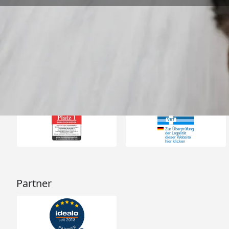
„Es ist alles in Ordn
“
4,73
/ 5
09.08.202
23.591 Bewertungen
Auszeichnungen
Partner