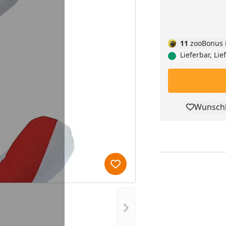
11
zooBonus 
Lieferbar, Lie
Wunschl
Pro
Produkt zur Wunschliste hi
Nächstes Bild anzeigen