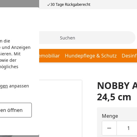
30 Tage Rückgaberecht
Suche
m die
e und Anzeigen
ieren. Mit
afplätze
Hundemobiliar
Hundepflege & Schutz
Desinf
owie der
mögliches
cm
NOBBY An
ngen
anpassen
24,5 cm
gen öffnen
Menge
Produktmen
Pro