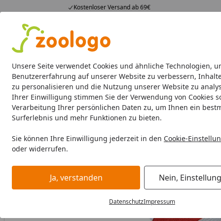
Kostenloser Versand ab 69€
4,73
/ 5
23.591 Bewertungen
Alle Produkte
Angebote
Neuheiten
Sommerhits
Alle Produkte
Unsere Seite verwendet Cookies und ähnliche Technologien, u
Benutzererfahrung auf unserer Website zu verbessern, Inhalt
zu personalisieren und die Nutzung unserer Website zu analys
Hund
Hundefutter
Hundenäpfe & Co
Hundeschl
Ihrer Einwilligung stimmen Sie der Verwendung von Cookies s
Verarbeitung Ihrer persönlichen Daten zu, um Ihnen ein best
Hund
Abkühlung
NOBBY Anker "Floating" mit Seil 24,5 
Surferlebnis und mehr Funktionen zu bieten.
Startseite
Sie können Ihre Einwilligung jederzeit in den
Cookie-Einstellu
oder widerrufen.
Ja, verstanden
Nein, Einstellun
Datenschutz
Impressum