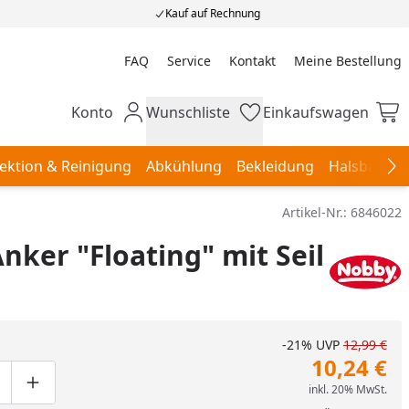
Kauf auf Rechnung
FAQ
Service
Kontakt
Meine Bestellung
Meine Bestellung
Konto
Wunschliste
Einkaufswagen
Mein Konto
Wunschliste
Einkaufswagen
ektion & Reinigung
Abkühlung
Bekleidung
Halsbänder,
Na
Artikel-Nr.:
6846022
ker "Floating" mit Seil
-21%
UVP
12,99 €
10,24 €
inkl. 20% MwSt.
ge um eins verringern
duktmenge manuell eingeben
Produktmenge um eins erhöhen