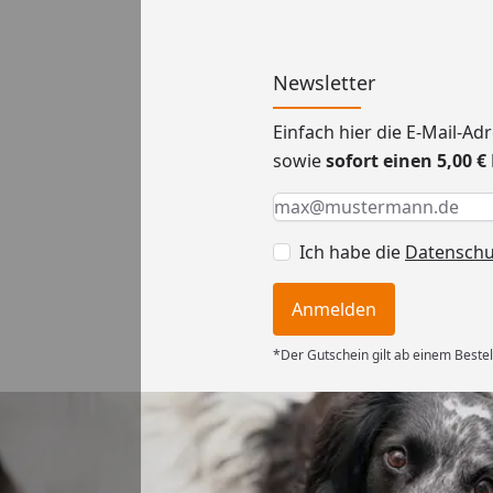
Newsletter
Einfach hier die E-Mail-A
sowie
sofort einen 5,00 
Keine Eingabe erforderlic
Eingabe erforderlich
E-Mail *
Ich habe die
Datensch
Anmelden
*Der Gutschein gilt ab einem Bestel
Versand