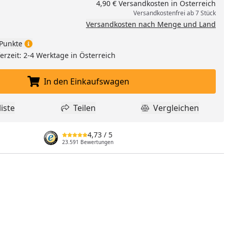
4,90 € Versandkosten in Österreich
Versandkostenfrei ab 7 Stück
Versandkosten nach Menge und Land
Punkte
ferzeit: 2-4 Werktage in Österreich
In den Einkaufswagen
In den Einkaufswagen legen
iste
Teilen
Vergleichen
dukt zur Wunschliste hinzufügen
Teilen
Produkt Vergle
4,73
/ 5
23.591 Bewertungen
nzufügen