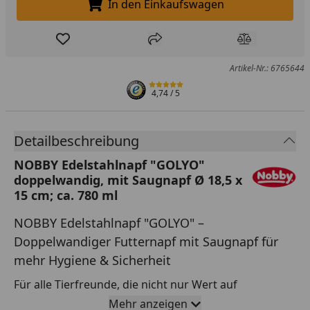
In den Einkaufswagen
In den Einkaufswagen legen
Produkt zur Wunschliste hinzufügen
Teilen
Produkt Ver
Artikel-Nr.: 6765644
4,74
/ 5
Detailbeschreibung
NOBBY Edelstahlnapf "GOLYO"
doppelwandig, mit Saugnapf Ø 18,5 x
15 cm; ca. 780 ml
NOBBY Edelstahlnapf "GOLYO" –
Doppelwandiger Futternapf mit Saugnapf für
mehr Hygiene & Sicherheit
Für alle Tierfreunde, die nicht nur Wert auf
Funktionalität, sondern auch auf Langlebigkeit und
Mehr anzeigen