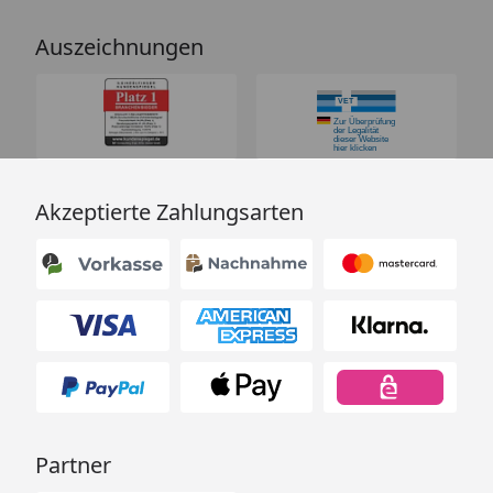
Auszeichnungen
Fazit:
Der NOBBY "GOLYO" Edelstahlnapf verbindet
stilvolles Design mit intelligentem Komfort – für ein
sauberes Zuhause und glückliche Haustiere.
Akzeptierte Zahlungsarten
Partner