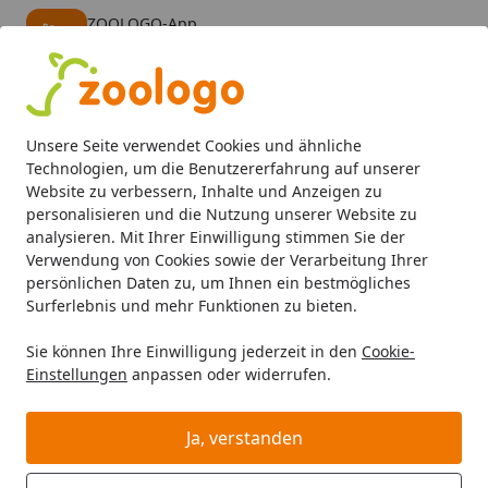
ZOOLOGO-App
Öffnen
Banner schließen
ZOOLOGO
kostenlos - Im App Store
Alle Produkte
Mein Konto
Wunschl
Eink
Unsere Seite verwendet Cookies und ähnliche
4,74
/ 5
Suchen
Technologien, um die Benutzererfahrung auf unserer
Website zu verbessern, Inhalte und Anzeigen zu
personalisieren und die Nutzung unserer Website zu
Hund
Hundenäpfe & Co
NOBBY Edelstahlnapf "GOLYO" d
Startseite
analysieren. Mit Ihrer Einwilligung stimmen Sie der
NOBBY Edelstahlnapf "GOLYO"
Verwendung von Cookies sowie der Verarbeitung Ihrer
persönlichen Daten zu, um Ihnen ein bestmögliches
doppelwandig, mit Saugnapf Ø 18,5
Surferlebnis und mehr Funktionen zu bieten.
x 15 cm; ca. 780 ml
Sie können Ihre Einwilligung jederzeit in den
Cookie-
Einstellungen
anpassen oder widerrufen.
Ja, verstanden