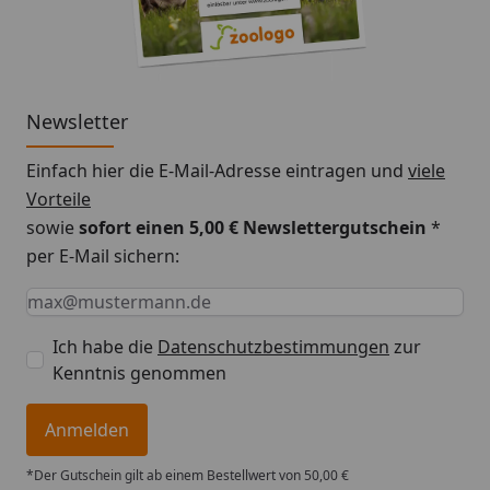
Oberflächen wie Fliesen, Holz oder Laminat – die
Reinigung ist ebenso unkompliziert: Einfach in die
Spülmaschine geben oder mit warmem Wasser
ausspülen.
Newsletter
Mit einem Fassungsvermögen von ca. 780 ml eignet
Einfach hier die E-Mail-Adresse eintragen und
viele
sich der Napf perfekt für mittelgroße Hunde oder
Vorteile
Katzen – sowohl für Nass- als auch Trockenfutter
sowie
sofort einen 5,00 € Newslettergutschein
*
oder Wasser. Sein modernes Design fügt sich stilvoll
per E-Mail sichern:
in jedes Zuhause ein und überzeugt durch dezente
Keine Eingabe erforderlich
Eingabe erforderlich
E-Mail *
Eleganz und praktische Handhabung.
Ihre Vorteile im Überblick:
Ich habe die
Datenschutzbestimmungen
zur
Kenntnis genommen
Hochwertiger Edelstahl
– langlebig, rostfrei,
geschmacksneutral
Anmelden
Doppelwandige Isolierung
– hält das Futter
länger frisch
*Der Gutschein gilt ab einem Bestellwert von 50,00 €