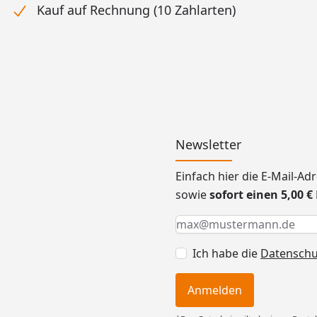
Kauf auf Rechnung (10 Zahlarten)
Newsletter
Einfach hier die E-Mail-A
sowie
sofort einen 5,00 
Keine Eingabe erforderlic
Eingabe erforderlich
E-Mail *
Ich habe die
Datensch
Anmelden