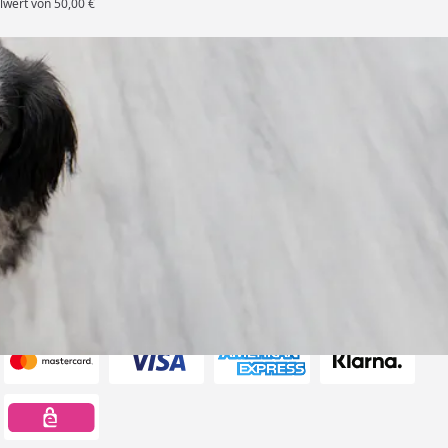
lwert von 50,00 €
rten