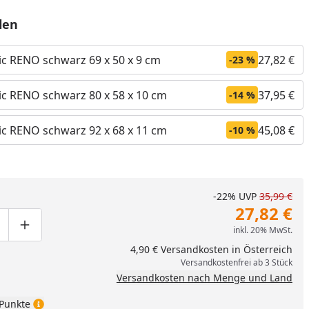
len
ic RENO schwarz 69 x 50 x 9 cm
27,82 €
-23 %
ic RENO schwarz 80 x 58 x 10 cm
37,95 €
-14 %
ic RENO schwarz 92 x 68 x 11 cm
45,08 €
-10 %
nzufügen
-22%
UVP
35,99 €
27,82 €
inkl. 20% MwSt.
ge um eins verringern
duktmenge manuell eingeben
Produktmenge um eins erhöhen
4,90 € Versandkosten in Österreich
Versandkostenfrei ab 3 Stück
Versandkosten nach Menge und Land
Punkte