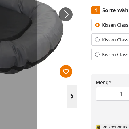
Sorte wäh
Alle anzeigen (3)
Kissen Class
Kissen Class
Kissen Class
Produkt zur Wunschliste hi
Menge
Nächstes Bild anzeigen
Produktmen
Pro
28
zooBonus 