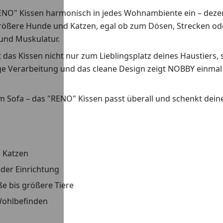
RENO" Kissen harmonisch in jedes Wohnambiente ein – deze
 größere Hunde und Katzen, egal ob zum Dösen, Strecken od
und Muskulatur.
as Kissen nicht nur zum Lieblingsplatz deines Haustiers, s
ge Verarbeitung und das cleane Design zeigt NOBBY einmal m
Sofa – das "RENO" Kissen passt überall und schenkt deine
d Katzen
eder Einrichtung
ße bis größere Tiere
Wohlbefinden