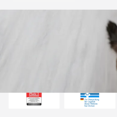
Trusted Shops
„Gute Erfahru
Zoologo,schnelle Lie
top“
4,74
/ 5
31.07.202
23.587 Bewertungen
Auszeichnungen