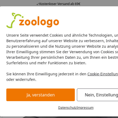
Kostenloser Versand ab 69€
4,74
/ 5
23.587 Bewertungen
Alle Produkte
Angebote
Neuheiten
Sommerhits
Alle Produkte
Unsere Seite verwendet Cookies und ähnliche Technologien, u
Benutzererfahrung auf unserer Website zu verbessern, Inhalt
zu personalisieren und die Nutzung unserer Website zu analys
Hund
Hundefutter
Hundenäpfe & Co
Hundeschl
Ihrer Einwilligung stimmen Sie der Verwendung von Cookies s
Verarbeitung Ihrer persönlichen Daten zu, um Ihnen ein best
Hund
Hundeschlafplätze
NOBBY Kissen Classic RENO
Surferlebnis und mehr Funktionen zu bieten.
Startseite
Sie können Ihre Einwilligung jederzeit in den
Cookie-Einstellu
oder widerrufen.
Ja, verstanden
Nein, Einstellun
Datenschutz
Impressum