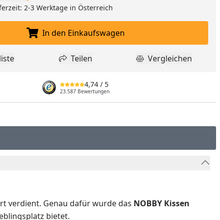
ferzeit: 2-3 Werktage in Österreich
In den Einkaufswagen
In den Einkaufswagen legen
iste
Teilen
Vergleichen
dukt zur Wunschliste hinzufügen
Teilen
Produkt Vergle
4,74
/ 5
23.587 Bewertungen
fort verdient. Genau dafür wurde das
NOBBY Kissen
blingsplatz bietet.