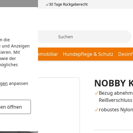
30 Tage Rückgaberecht
Suche
m die
e und Anzeigen
ieren. Mit
afplätze
Hundemobiliar
Hundepflege & Schutz
Desinf
owie der
mögliches
NOBBY K
ngen
anpassen
Bezug abnehmb
Reißverschluss
gen öffnen
robustes Nylo