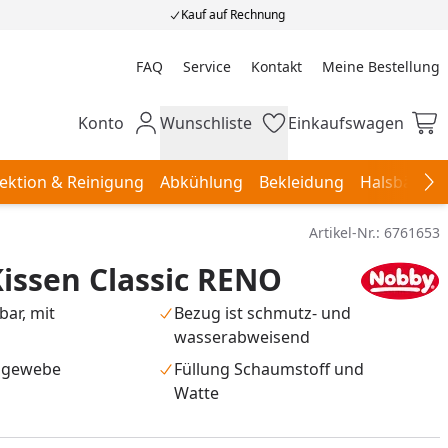
Kauf auf Rechnung
FAQ
Service
Kontakt
Meine Bestellung
Meine Bestellung
Konto
Wunschliste
Einkaufswagen
Mein Konto
Wunschliste
Einkaufswagen
ektion & Reinigung
Abkühlung
Bekleidung
Halsbänder,
Na
Artikel-Nr.:
6761653
issen Classic RENO
ar, mit
Bezug ist schmutz- und
wasserabweisend
ngewebe
Füllung Schaumstoff und
Watte