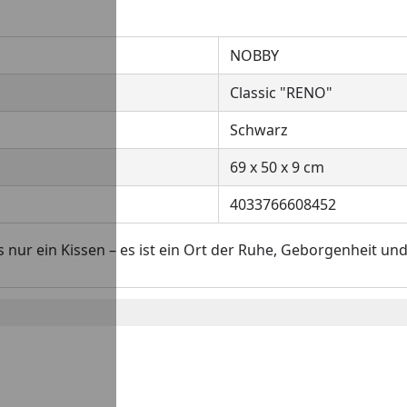
NOBBY
Classic "RENO"
Schwarz
69 x 50 x 9 cm
4033766608452
nur ein Kissen – es ist ein Ort der Ruhe, Geborgenheit und 