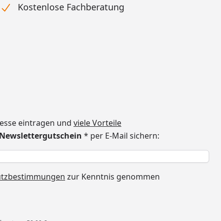
Kostenlose Fachberatung
dresse eintragen und
viele Vorteile
€ Newslettergutschein
* per E-Mail sichern:
h
utzbestimmungen
zur Kenntnis genommen