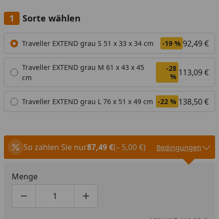
Sorte wählen
Alle anzeigen (3)
92,49 €
Traveller EXTEND grau S 51 x 33 x 34 cm
-19 %
Traveller EXTEND grau M 61 x 43 x 45
-28
113,09 €
%
cm
138,50 €
Traveller EXTEND grau L 76 x 51 x 49 cm
-22 %
So zahlen Sie nur
87,49 €
(– 5,00 €)
Bedingungen
Menge
Produktmenge um eins verringern
Produktmenge manuell eingeben
Produktmenge um eins erhöhen