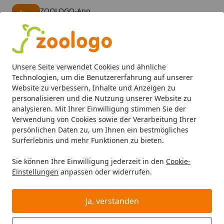
ZOOLOGO-App
Öffnen
Banner schließen
ZOOLOGO
kostenlos - Im App Store
Alle Produkte
Mein Konto
Wunschl
Eink
Unsere Seite verwendet Cookies und ähnliche
4,73
/ 5
Suchen
Technologien, um die Benutzererfahrung auf unserer
Website zu verbessern, Inhalte und Anzeigen zu
personalisieren und die Nutzung unserer Website zu
Hund
Hundemobiliar
Hundekennel
NOBBY Traveller 
Startseite
analysieren. Mit Ihrer Einwilligung stimmen Sie der
NOBBY Traveller EXTEND
Verwendung von Cookies sowie der Verarbeitung Ihrer
persönlichen Daten zu, um Ihnen ein bestmögliches
Surferlebnis und mehr Funktionen zu bieten.
Sie können Ihre Einwilligung jederzeit in den
Cookie-
Einstellungen
anpassen oder widerrufen.
Ja, verstanden