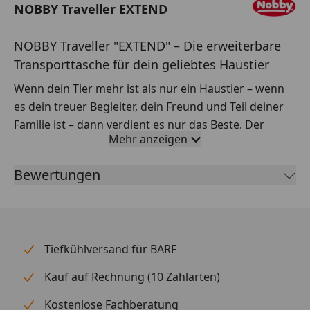
NOBBY Traveller EXTEND
NOBBY Traveller "EXTEND" – Die erweiterbare
Transporttasche für dein geliebtes Haustier
Wenn dein Tier mehr ist als nur ein Haustier – wenn
es dein treuer Begleiter, dein Freund und Teil deiner
Familie ist – dann verdient es nur das Beste. Der
Mehr anzeigen
NOBBY Traveller "EXTEND"
begleitet dich und
deinen Liebling sicher, bequem und stilvoll auf jeder
Bewertungen
Reise. Entwickelt mit dem Gedanken, unvergessliche
Abenteuer möglich zu machen, bietet diese
hochwertige Transporttasche die perfekte
Kombination aus Komfort, Funktionalität und
Tiefkühlversand für BARF
Flexibilität.
Ob ein Besuch beim Tierarzt, ein Wochenendtrip ins
Kauf auf Rechnung (10 Zahlarten)
Grüne oder eine längere Reise – der
Traveller
Kostenlose Fachberatung