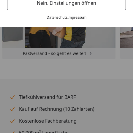
Nein, Einstellungen öffnen
Datenschutz
Impressum
Paktversand - so geht es weiter!
Tiefkühlversand für BARF
Kauf auf Rechnung (10 Zahlarten)
Kostenlose Fachberatung
50.000 m² Lagerfläche