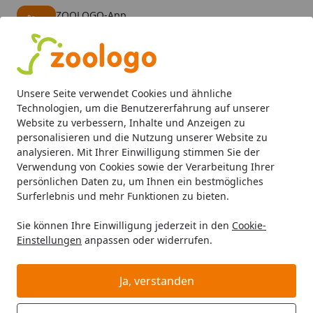
ZOOLOGO-App
Öffnen
Banner schließen
ZOOLOGO
kostenlos - Im App Store
Alle Produkte
Mein Konto
Wunschl
Eink
Unsere Seite verwendet Cookies und ähnliche
4,74
/ 5
Suchen
Technologien, um die Benutzererfahrung auf unserer
Website zu verbessern, Inhalte und Anzeigen zu
personalisieren und die Nutzung unserer Website zu
So geht es nach Ihrer Bestellung weiter!
Startseite
analysieren. Mit Ihrer Einwilligung stimmen Sie der
Bestellung abgeschickt? Das sind
Verwendung von Cookies sowie der Verarbeitung Ihrer
persönlichen Daten zu, um Ihnen ein bestmögliches
die nächsten Schritte:
Surferlebnis und mehr Funktionen zu bieten.
Sie können Ihre Einwilligung jederzeit in den
Cookie-
Einstellungen
anpassen oder widerrufen.
Ja, verstanden