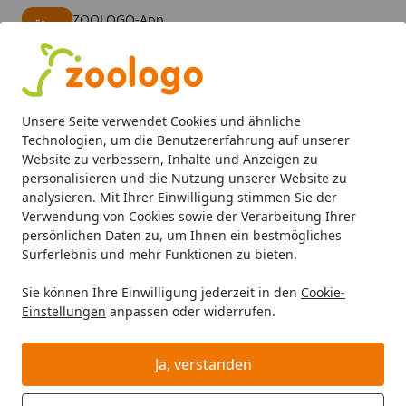
ZOOLOGO-App
Öffnen
Banner schließen
ZOOLOGO
kostenlos - Im App Store
Alle Produkte
Mein Konto
Wunschl
Eink
Unsere Seite verwendet Cookies und ähnliche
4,74
/ 5
Suchen
Technologien, um die Benutzererfahrung auf unserer
Website zu verbessern, Inhalte und Anzeigen zu
personalisieren und die Nutzung unserer Website zu
Hund
Hundefutter
Trockenfutter
The Goodstuff Adult
Startseite
analysieren. Mit Ihrer Einwilligung stimmen Sie der
The Goodstuff Adult Beef
Verwendung von Cookies sowie der Verarbeitung Ihrer
persönlichen Daten zu, um Ihnen ein bestmögliches
Hundetrockenfutter
Surferlebnis und mehr Funktionen zu bieten.
Sie können Ihre Einwilligung jederzeit in den
Cookie-
Einstellungen
anpassen oder widerrufen.
Ja, verstanden