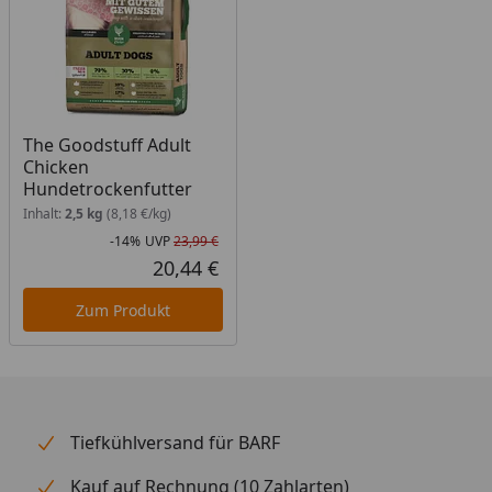
The Goodstuff Adult
Chicken
Hundetrockenfutter
Inhalt:
2,5 kg
(8,18 €/kg)
-14%
UVP
23,99 €
Rabatt in Prozent
Ursprünglicher Preis
20,44 €
Aktueller Preis
Zum Produkt
Tiefkühlversand für BARF
Kauf auf Rechnung (10 Zahlarten)