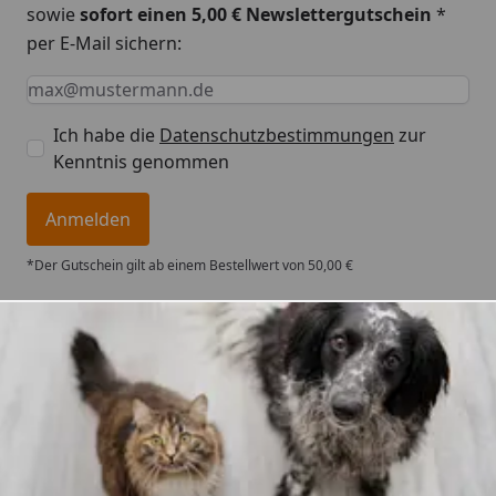
sowie
sofort einen 5,00 € Newslettergutschein
*
per E-Mail sichern:
Keine Eingabe erforderlich
Eingabe erforderlich
E-Mail *
Ich habe die
Datenschutzbestimmungen
zur
Kenntnis genommen
Anmelden
*Der Gutschein gilt ab einem Bestellwert von 50,00 €
Trusted Shops
4,74
/ 5