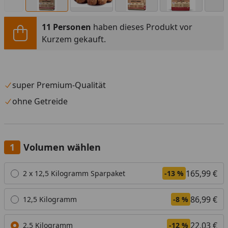
11 Personen
haben dieses Produkt vor
Kurzem gekauft.
super Premium-Qualität
ohne Getreide
Volumen wählen
Alle anzeigen (3)
165,99 €
2 x 12,5 Kilogramm Sparpaket
-13 %
86,99 €
12,5 Kilogramm
-8 %
22,03 €
2,5 Kilogramm
-12 %