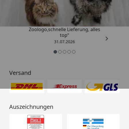
Fahrgefühl
4,74
/ 5
Für alte, kranke, junge oder ängstliche Tiere bis 20
„Gute Erfahrung mit
kg
Zoologo,schnelle Lieferung, alles
top“
360°-Frontrad, arretier- und abnehmbar
31.07.2026
Feststellbremse & faltbar,
Schnellbefestigungssystem für Räder
Versand
Hecktür für einfachen Ein- und Ausstieg
Netzeinsätze & Reißverschlüsse für Belüftung und
Sicherheit
Auszeichnungen
Herausnehmbares Kissen, waschbarer Bezug,
integrierte Kurzleine