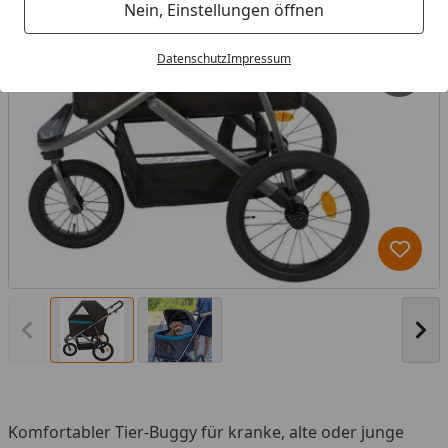
Nein, Einstellungen öffnen
Datenschutz
Impressum
Produk
Vorheriges Bild anzeigen
Näc
Komfortabler Tier-Buggy für kranke, alte oder junge