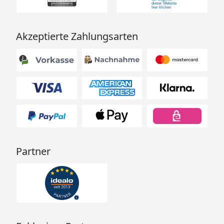
Höhenverstellbarer Handgriff & abnehmbarer
Korb
Akzeptierte Zahlungsarten
Material: Metall mit Polyesterbezug
Maße: 60 × 112 × 120 cm, Tragkraft: bis 20 kg
Farbe: Schwarz/Petrol
Fazit: Dieser durchdachte Tier-Buggy schenkt Tieren
mit besonderen Bedürfnissen neue Mobilität und
Partner
schafft gleichzeitig wertvolle Momente für Sie –
draußen in der Natur, gemeinsam unterwegs.