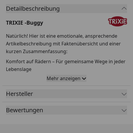
Detailbeschreibung
TRIXIE -Buggy
Natürlich! Hier ist eine emotionale, ansprechende
Artikelbeschreibung mit Faktenübersicht und einer
kurzen Zusammenfassung:
Komfort auf Rädern – Für gemeinsame Wege in jeder
Lebenslage
Mehr anzeigen
Ob alter Hund, kranke Katze oder verspielter Welpe –
manchmal brauchen unsere geliebten Vierbeiner ein
Hersteller
bisschen mehr Unterstützung. Genau hier kommt
dieser vielseitige Tier-Buggy ins Spiel! Mit seinem
Bewertungen
modernen Design in schwarz/petrol, hochwertiger
Ausstattung und durchdachten Funktionen ist er der
perfekte Begleiter für Spaziergänge mit besonderen