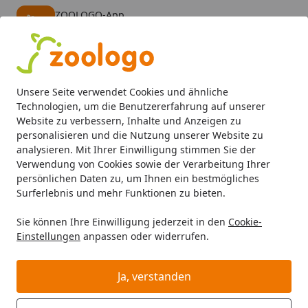
ZOOLOGO-App
Öffnen
Banner schließen
ZOOLOGO
kostenlos - Im App Store
Alle Produkte
Mein Konto
Wunschl
Eink
Unsere Seite verwendet Cookies und ähnliche
4,74
/ 5
Suchen
Technologien, um die Benutzererfahrung auf unserer
Website zu verbessern, Inhalte und Anzeigen zu
personalisieren und die Nutzung unserer Website zu
Hund
Transport & Reise
Fahrradanhänger
TRIXIE -Bu
Startseite
analysieren. Mit Ihrer Einwilligung stimmen Sie der
TRIXIE -Buggy
Verwendung von Cookies sowie der Verarbeitung Ihrer
persönlichen Daten zu, um Ihnen ein bestmögliches
5
(1 Bewertung)
Surferlebnis und mehr Funktionen zu bieten.
Sie können Ihre Einwilligung jederzeit in den
Cookie-
Einstellungen
anpassen oder widerrufen.
Ja, verstanden