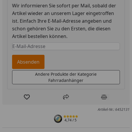
Wir informieren Sie sofort per Mail, sobald der
Artikel wieder an unserem Lager eingetroffen
ist. Einfach Ihre E-Mail-Adresse angeben und
schon gehören Sie zu den Ersten, die diesen
Artikel bestellen können.
Keine Eingabe erforderlich
Eingabe erforderlich
Absenden
Andere Produkte der Kategorie
Fahrradanhänger
Produkt zur Wunschliste hinzufügen
Teilen
Produkt Ver
Artikel-Nr.: 6452131
4,74
/ 5