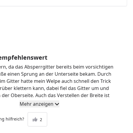
 empfehlenswert
ern, da das Absperrgitter bereits beim vorsichtigen
üße einen Sprung an der Unterseite bekam. Durch
im Gitter hatte mein Welpe auch schnell den Trick
über klettern kann, dabei fiel das Gitter um und
der Oberseite. Auch das Verstellen der Breite ist
klemmt und jedes Mal lösen sich kleine Holzspäne aus
Mehr anzeigen
chade um das Geld. Haben uns inzwischen etwas
gekauft.
g hilfreich?
2