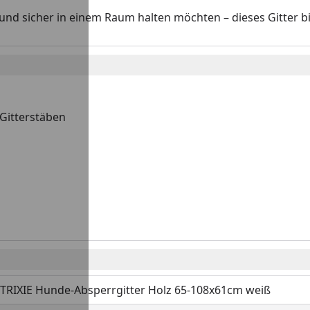
nd sicher in einem Raum halten möchten – dieses Gitter bie
 Gitterstäben
TRIXIE Hunde-Absperrgitter Holz 65-108x61cm weiß