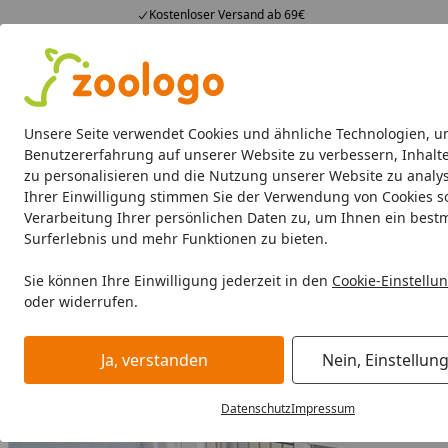
Kostenloser Versand ab 69€
4,74
/ 5
23.588 Bewertungen
Alle Produkte
Angebote
Neuheiten
Sommerhits
Alle Produkte
Unsere Seite verwendet Cookies und ähnliche Technologien, u
Benutzererfahrung auf unserer Website zu verbessern, Inhalt
zu personalisieren und die Nutzung unserer Website zu analys
Hund
Hundefutter
Hundenäpfe & Co
Hundeschl
Ihrer Einwilligung stimmen Sie der Verwendung von Cookies s
Verarbeitung Ihrer persönlichen Daten zu, um Ihnen ein best
Hund
Hundemobiliar
Schutzgitter
TRIXIE Hunde-Abspe
Surferlebnis und mehr Funktionen zu bieten.
Startseite
Sie können Ihre Einwilligung jederzeit in den
Cookie-Einstellu
oder widerrufen.
Ja, verstanden
Nein, Einstellun
Datenschutz
Impressum