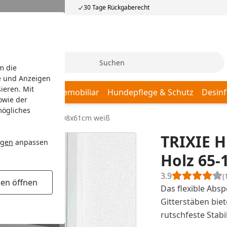
30 Tage Rückgaberecht
Suche
m die
e und Anzeigen
ieren. Mit
afplätze
Hundemobiliar
Hundepflege & Schutz
Desinf
owie der
mögliches
rrgitter Holz 65-108x61cm weiß
TRIXIE H
ngen
anpassen
Holz 65
3.9
(
gen öffnen
Das flexible Absp
Gitterstäben biet
rutschfeste Stabi