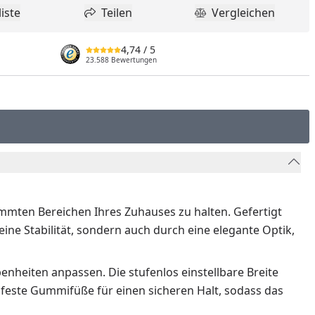
iste
Teilen
Vergleichen
dukt zur Wunschliste hinzufügen
Teilen
Produkt Vergle
4,74
/ 5
23.588 Bewertungen
immten Bereichen Ihres Zuhauses zu halten. Gefertigt
ine Stabilität, sondern auch durch eine elegante Optik,
enheiten anpassen. Die stufenlos einstellbare Breite
hfeste Gummifüße für einen sicheren Halt, sodass das