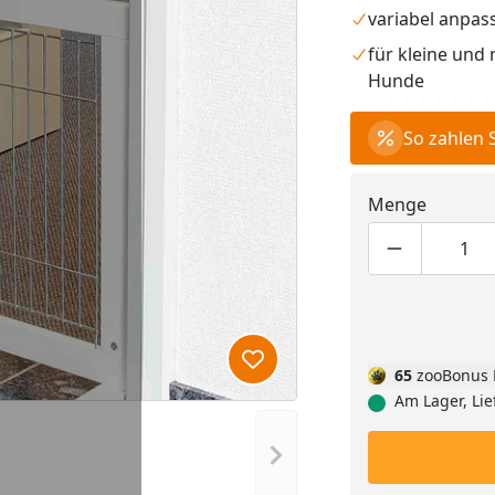
variabel anpas
für kleine und
Hunde
So zahlen 
Menge
Produktmen
Pro
Produkt zur Wunschliste hi
65
zooBonus 
Am Lager, Lie
Nächstes Bild anzeigen