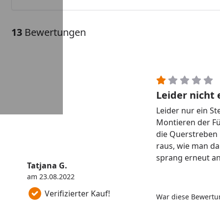
13
Bewertungen
Leider nicht
Leider nur ein St
Montieren der F
die Querstreben 
raus, wie man dar
sprang erneut an 
Tatjana G.
sehr nervig, es 
am 23.08.2022
der "Schiene". S
Hochwertigeres 
Verifizierter Kauf!
War diese Bewertun