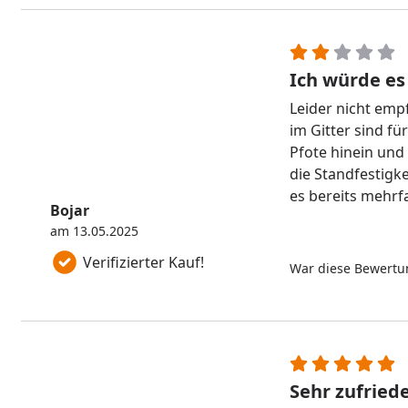
Ich würde es
Leider nicht emp
im Gitter sind fü
Pfote hinein und
die Standfestigk
es bereits mehrf
Bojar
einfach gefertigt
am 13.05.2025
nervig.
Verifizierter Kauf!
War diese Bewertun
Sehr zufried