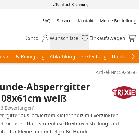
Kauf auf Rechnung
FAQ
Service
Kontakt
Meine Bestellung
Meine Bestellung
Konto
Wunschliste
Einkaufswagen
Mein Konto
Wunschliste
Einkaufswagen
ektion & Reinigung
Abkühlung
Bekleidung
Halsbänder,
Na
Artikel-Nr.:
5925056
unde-Absperrgitter
-108x61cm weiß
13 Bewertungen)
errgitter aus lackiertem Kiefernholz mit verzinkten
et sicheren Halt, stufenlose Breitenverstellung und
lität für kleine und mittelgroße Hunde.