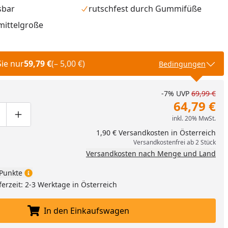
sbar
rutschfest durch Gummifüße
 mittelgroße
Sie nur
59,79 €
(– 5,00 €)
Bedingungen
-7%
UVP
69,99 €
64,79 €
inkl. 20% MwSt.
ge um eins verringern
duktmenge manuell eingeben
Produktmenge um eins erhöhen
1,90 € Versandkosten in Österreich
Versandkostenfrei ab 2 Stück
Versandkosten nach Menge und Land
nzufügen
Punkte
ferzeit: 2-3 Werktage in Österreich
In den Einkaufswagen
In den Einkaufswagen legen