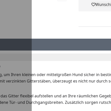
Wunschl
Pro
e
ng, um Ihren kleinen oder mittelgroßen Hund sicher in best
it verzinkten Gitterstäben, überzeugt es nicht nur durch se
das Gitter flexibel aufstellen und an Ihre räumlichen Gegeb
edene Tür- und Durchgangsbreiten. Zusätzlich sorgen rutsc