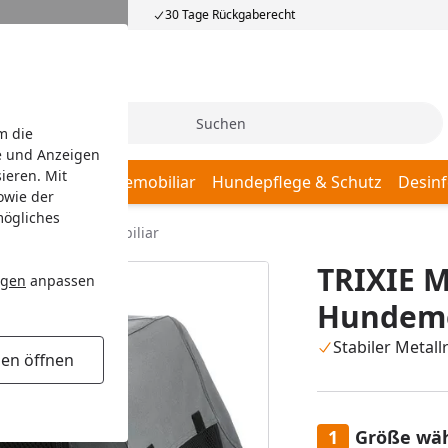
30 Tage Rückgaberecht
Suche
m die
e und Anzeigen
ieren. Mit
afplätze
Hundemobiliar
Hundepflege & Schutz
Desinf
owie der
mögliches
nel Easy Hundemobiliar
TRIXIE M
ngen
anpassen
Hundemo
Stabiler Metal
gen öffnen
Größe wä