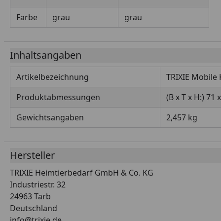
Farbe
grau
grau
Inhaltsangaben
Artikelbezeichnung
TRIXIE Mobile 
Produktabmessungen
(B x T x H:) 71 
Gewichtsangaben
2,457 kg
Hersteller
TRIXIE Heimtierbedarf GmbH & Co. KG
Industriestr. 32
24963 Tarb
Deutschland
info@trixie.de