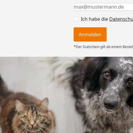
Keine Eingabe erforderlic
Eingabe erforderlich
E-Mail *
Ich habe die
Datensch
Anmelden
*Der Gutschein gilt ab einem Bestel
Versand
ng mit
ferung, alles
6