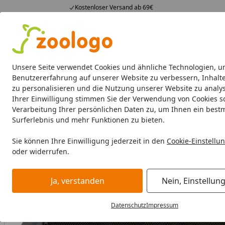
Kostenloser Versand ab 69€
4,74
/ 5
23.587 Bewertungen
Alle Produkte
Angebote
Neuheiten
Sommerhits
Alle Produkte
Unsere Seite verwendet Cookies und ähnliche Technologien, u
Benutzererfahrung auf unserer Website zu verbessern, Inhalt
zu personalisieren und die Nutzung unserer Website zu analys
Hund
Hundefutter
Hundenäpfe & Co
Hundeschl
Ihrer Einwilligung stimmen Sie der Verwendung von Cookies s
Verarbeitung Ihrer persönlichen Daten zu, um Ihnen ein best
Hund
Hundemobiliar
Hundekennel
TRIXIE Mobile Ken
Surferlebnis und mehr Funktionen zu bieten.
Startseite
Sie können Ihre Einwilligung jederzeit in den
Cookie-Einstellu
oder widerrufen.
Ja, verstanden
Nein, Einstellun
Datenschutz
Impressum