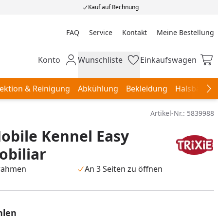
Kauf auf Rechnung
FAQ
Service
Kontakt
Meine Bestellung
Meine Bestellung
Konto
Wunschliste
Einkaufswagen
Mein Konto
Wunschliste
Einkaufswagen
ektion & Reinigung
Abkühlung
Bekleidung
Halsbänder,
Na
Artikel-Nr.:
5839988
obile Kennel Easy
biliar
lrahmen
An 3 Seiten zu öffnen
hlen