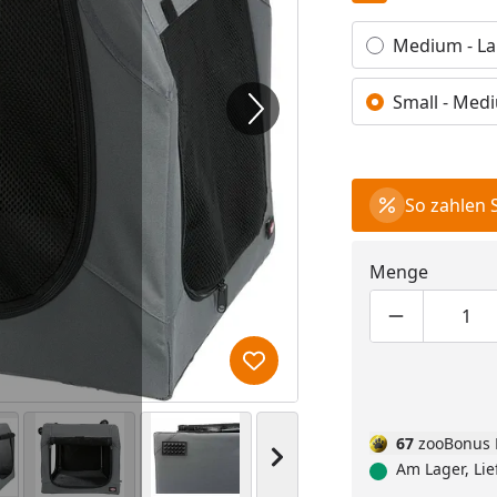
Alle anzeigen (2)
Medium - Lar
Small - Medi
So zahlen 
Menge
Produktmen
Pro
Produkt zur Wunschliste hi
67
zooBonus 
Nächstes Bild anzeigen
Am Lager, Lie