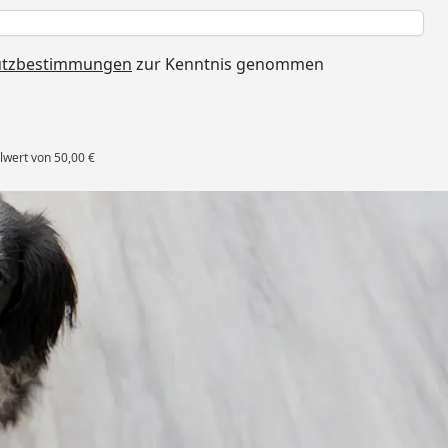
h
utzbestimmungen
zur Kenntnis genommen
lwert von 50,00 €