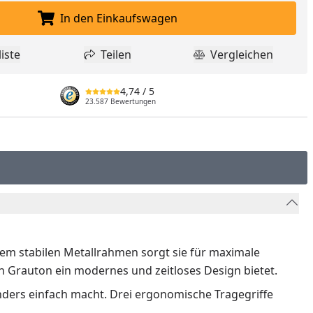
In den Einkaufswagen
In den Einkaufswagen legen
iste
Teilen
Vergleichen
dukt zur Wunschliste hinzufügen
Teilen
Produkt Vergle
4,74
/ 5
23.587 Bewertungen
hrem stabilen Metallrahmen sorgt sie für maximale
n Grauton ein modernes und zeitloses Design bietet.
onders einfach macht. Drei ergonomische Tragegriffe