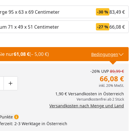
ge 95 x 63 x 69 Centimeter
83,49 €
-30 %
um 71 x 49 x 51 Centimeter
66,08 €
-27 %
Sie nur
61,08 €
(– 5,00 €)
Bedingungen
-26%
UVP
89,99 €
66,08 €
inkl. 20% MwSt.
ge um eins verringern
duktmenge manuell eingeben
Produktmenge um eins erhöhen
1,90 € Versandkosten in Österreich
nzufügen
Versandkostenfrei ab 2 Stück
Versandkosten nach Menge und Land
Punkte
ferzeit: 2-3 Werktage in Österreich