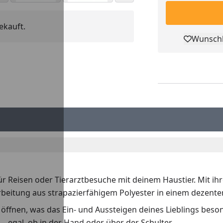
ekauft.
Wunschl
Pro
für Reisen oder Tierarztbesuche mit deinem Haustier. Mit i
arbeitung aus strapazierfähigem Polyester in einem dezente
en öffnen, was das Ein- und Aussteigen deines Lieblings bes
– egal, ob in der Hand oder über der Schulter.