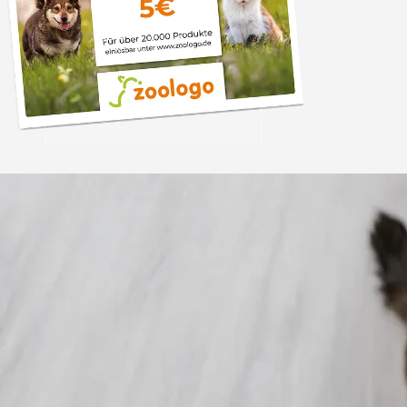
Trusted Shops
„Gute Erfahru
Zoologo,schnelle Lie
top“
4,74
/ 5
31.07.202
23.587 Bewertungen