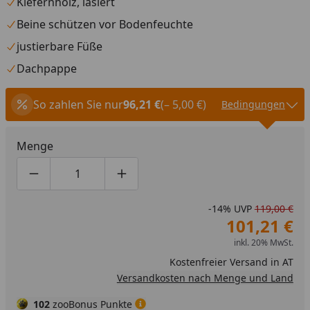
Kiefernholz, lasiert
Beine schützen vor Bodenfeuchte
justierbare Füße
Dachpappe
So zahlen Sie nur
96,21 €
(– 5,00 €)
Bedingungen
Menge
Produktmenge um eins verringern
Produktmenge manuell eingeben
Produktmenge um eins erhöhen
-14%
UVP
119,00 €
101,21 €
inkl. 20% MwSt.
Kostenfreier Versand in AT
Versandkosten nach Menge und Land
102
zooBonus Punkte