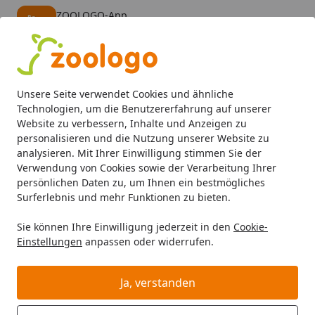
ZOOLOGO-App
Öffnen
Banner schließen
ZOOLOGO
kostenlos - Im App Store
Alle Produkte
Mein Konto
Wunschl
Eink
Unsere Seite verwendet Cookies und ähnliche
4,74
/ 5
Suchen
Technologien, um die Benutzererfahrung auf unserer
Website zu verbessern, Inhalte und Anzeigen zu
personalisieren und die Nutzung unserer Website zu
Hund
Hundemobiliar
Hundehütten
TRIXIE natura Hun
Startseite
analysieren. Mit Ihrer Einwilligung stimmen Sie der
TRIXIE natura Hundehütte Classic
Verwendung von Cookies sowie der Verarbeitung Ihrer
persönlichen Daten zu, um Ihnen ein bestmögliches
mit Flachdach S-M 85x60x58cm
Surferlebnis und mehr Funktionen zu bieten.
braun
Sie können Ihre Einwilligung jederzeit in den
Cookie-
Einstellungen
anpassen oder widerrufen.
Ja, verstanden