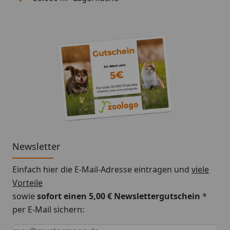
Newsletter
Einfach hier die E-Mail-Adresse eintragen und
viele
Vorteile
sowie
sofort einen 5,00 € Newslettergutschein
*
per E-Mail sichern:
Keine Eingabe erforderlich
Eingabe erforderlich
E-Mail *