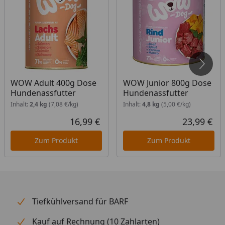
WOW Adult 400g Dose
WOW Junior 800g Dose
Hundenassfutter
Hundenassfutter
Inhalt:
2,4 kg
(7,08 €/kg)
Inhalt:
4,8 kg
(5,00 €/kg)
16,99 €
23,99 €
Aktueller Preis
Akt
Zum Produkt
Zum Produkt
Tiefkühlversand für BARF
Kauf auf Rechnung (10 Zahlarten)