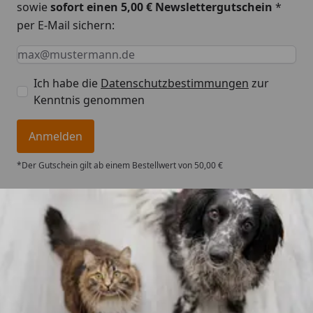
sowie
sofort einen 5,00 € Newslettergutschein
*
per E-Mail sichern:
Keine Eingabe erforderlich
Eingabe erforderlich
E-Mail *
Ich habe die
Datenschutzbestimmungen
zur
Kenntnis genommen
Anmelden
*Der Gutschein gilt ab einem Bestellwert von 50,00 €
Trusted Shops
4,73
/ 5