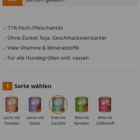
71% Fisch-/Fleischanteil
Ohne Zucker, Soja, Geschmacksverstärker
Viele Vitamine & Mineralstoffe
Für alle Hundegrößen und -rassen
Sorte wählen
Alle anzeigen (5)
Lachs mit
Lamm mit
Pute mit
Rind mit
Wild mit
Tomaten
Kürbis
Zucchini
Karotten
Süßkartoffeln