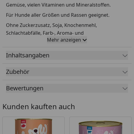
Gemüse, vielen Vitaminen und Mineralstoffen.
Für Hunde aller Größen und Rassen geeignet.
Ohne Zuckerzusatz, Soja, Knochenmehl,
Schlachtabfälle, Farb-, Aroma- und
Mehr anzeigen
Konservierungsstoffe, Tierversuche,
Geschmacksverstärker, Gentechnik.
Inhaltsangaben
Fütterungsempfehlung
Zubehör
Gewicht / Futtermenge
5 kg / 200-400 g
Bewertungen
10 kg / 400-600 g
20 kg / 600-950 g
Kunden kauften auch
30 kg / 950-1400 g
40+ kg / 1400+ g