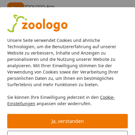
ZOOLOGO-App
Öffnen
Banner schließen
ZOOLOGO
kostenlos - Im App Store
Alle Produkte
Mein Konto
Wunschl
Eink
Unsere Seite verwendet Cookies und ähnliche
4,73
/ 5
Suchen
Technologien, um die Benutzererfahrung auf unserer
Website zu verbessern, Inhalte und Anzeigen zu
personalisieren und die Nutzung unserer Website zu
Hund
Hundefutter
Nassfutter
WOW Adult 800g Dose 
Startseite
analysieren. Mit Ihrer Einwilligung stimmen Sie der
WOW Adult 800g Dose
Verwendung von Cookies sowie der Verarbeitung Ihrer
persönlichen Daten zu, um Ihnen ein bestmögliches
Hundenassfutter Pute mit Zucchini
Surferlebnis und mehr Funktionen zu bieten.
5
(4 Bewertungen)
Sie können Ihre Einwilligung jederzeit in den
Cookie-
Einstellungen
anpassen oder widerrufen.
Ja, verstanden