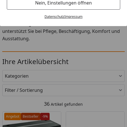
Startseite
Nein, Einstellungen öffnen
Aquarium ohne Unterschrank bei Zoologo: praktisches
Zubehör, durchdachte Produkte und passende Lösungen
Datenschutz
Impressum
für den Alltag mit Ihrem Haustier. Die Auswahl
unterstützt Sie bei Pflege, Beschäftigung, Komfort und
Ausstattung.
Ihre Artikelübersicht
Kategorien
Filter / Sortierung
36
Artikel gefunden
Angebot
Bestseller
-9%