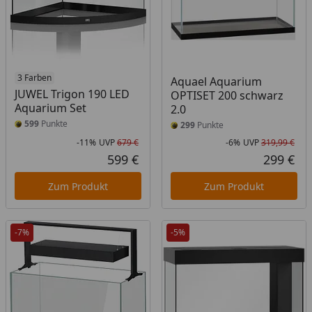
3 Farben
Aquael Aquarium
JUWEL Trigon 190 LED
OPTISET 200 schwarz
Aquarium Set
2.0
599
Punkte
299
Punkte
-11%
UVP
679 €
-6%
UVP
319,99 €
Rabatt in Prozent
Ursprünglicher Preis
Rab
Urs
599 €
299 €
Aktueller Preis
Akt
Zum Produkt
Zum Produkt
-7%
-5%