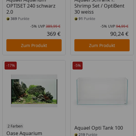
OPTISET 240 schwarz
Shrimp Set / OptiBent
2.0
30 weiss
369
Punkte
91
Punkte
-5%
UVP
389,99 €
-5%
UVP
94,99 €
Rabatt in Prozent
Ursprünglicher Preis
Rab
Urs
369 €
90,24 €
Aktueller Preis
Akt
Zum Produkt
Zum Produkt
-17%
-5%
Produkt am Lager
2 Farben
Aquael Opti Tank 100
Oase Aquarium
219
Punkte