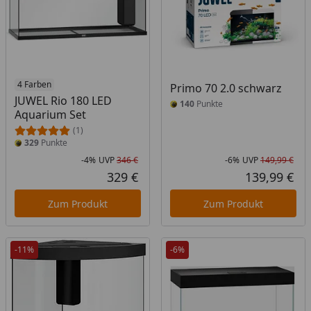
4 Farben
Primo 70 2.0 schwarz
JUWEL Rio 180 LED
140
Punkte
Aquarium Set
(1)
329
Punkte
-4%
UVP
346 €
-6%
UVP
149,99 €
Rabatt in Prozent
Ursprünglicher Preis
Rab
Urs
329 €
139,99 €
Aktueller Preis
Akt
Zum Produkt
Zum Produkt
-11%
-6%