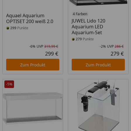
4 Farben
Aquael Aquarium
JUWEL Lido 120
OPTISET 200 weiß 2.0
Aquarium LED
299
Punkte
Aquarium-Set
279
Punkte
-6%
UVP
319,99 €
-2%
UVP
286 €
Rabatt in Prozent
Ursprünglicher Preis
Rab
Urs
299 €
279 €
Aktueller Preis
Akt
Zum Produkt
Zum Produkt
-5%