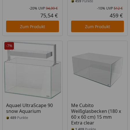
459
Punkte
-20%
UVP
94,99 €
-10%
UVP
512 €
Rabatt in Prozent
Ursprünglicher Preis
Rab
Urs
75,54 €
459 €
Aktueller Preis
Akt
Zum Produkt
Zum Produkt
-7%
Aquael UltraScape 90
Me Cubito
snow Aquarium
Weißglasbecken (180 x
60 x 60 cm) 15 mm
489
Punkte
Extra clear
1.409
Punkte