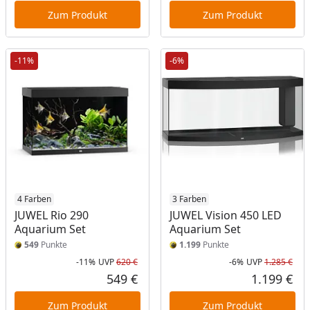
Zum Produkt
Zum Produkt
-11%
-6%
4 Farben
3 Farben
JUWEL Rio 290
JUWEL Vision 450 LED
Aquarium Set
Aquarium Set
549
Punkte
1.199
Punkte
-11%
UVP
620 €
-6%
UVP
1.285 €
Rabatt in Prozent
Ursprünglicher Preis
Rab
Urs
549 €
1.199 €
Aktueller Preis
Akt
Zum Produkt
Zum Produkt