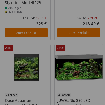
StyleLine Modell 125
Am Lager
323
Punkte
-17%
UVP
389,95 €
-5%
UVP
229,99 €
Rabatt in Prozent
Ursprünglicher Preis
Rab
Urs
323 €
218,49 €
Aktueller Preis
Akt
Zum Produkt
Zum Produkt
-18%
-10%
Produkt am Lager
2 Farben
4 Farben
Oase Aquarium
JUWEL Rio 350 LED