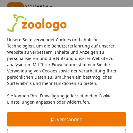
ZOOLOGO-App
Öffnen
Banner schließen
ZOOLOGO
kostenlos - Im App Store
Alle Produkte
Mein Konto
Wunschl
Eink
Unsere Seite verwendet Cookies und ähnliche
4,73
/ 5
Suchen
Technologien, um die Benutzererfahrung auf unserer
Website zu verbessern, Inhalte und Anzeigen zu
personalisieren und die Nutzung unserer Website zu
analysieren. Mit Ihrer Einwilligung stimmen Sie der
Verwendung von Cookies sowie der Verarbeitung Ihrer
persönlichen Daten zu, um Ihnen ein bestmögliches
Surferlebnis und mehr Funktionen zu bieten.
Sie können Ihre Einwilligung jederzeit in den
Cookie-
Einstellungen
anpassen oder widerrufen.
Aquarium ohne
Unterschrank
Ja, verstanden
Aquaristik
Aquarien
Aquarium ohne Unterschrank