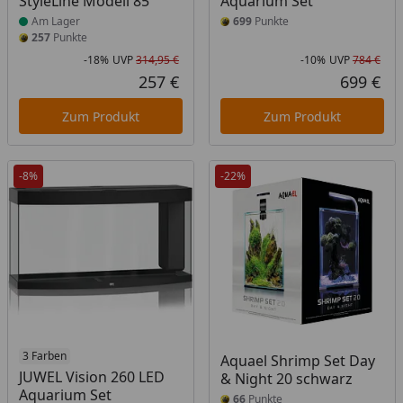
StyleLine Modell 85
Aquarium Set
Am Lager
699
Punkte
257
Punkte
-18%
UVP
314,95 €
-10%
UVP
784 €
Rabatt in Prozent
Ursprünglicher Preis
Rab
Urs
257 €
699 €
Aktueller Preis
Akt
Zum Produkt
Zum Produkt
-8%
-22%
3 Farben
Aquael Shrimp Set Day
JUWEL Vision 260 LED
& Night 20 schwarz
Aquarium Set
66
Punkte