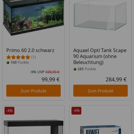
Primo 60 2.0 schwarz
Aquael Opti Tank Scape
90 Aquarium (ohne
(1)
Beleuchtung)
100
Punkte
285
Punkte
-9%
UVP
109,99 €
Rabatt in Prozent
Ursprünglicher Preis
99,99 €
284,99 €
Aktueller Preis
Akt
Zum Produkt
Zum Produkt
-4%
-6%