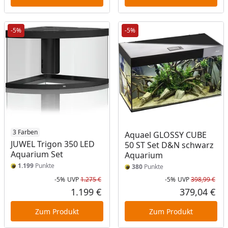
-5%
-5%
3 Farben
Aquael GLOSSY CUBE
JUWEL Trigon 350 LED
50 ST Set D&N schwarz
Aquarium Set
Aquarium
1.199
Punkte
380
Punkte
-5%
UVP
1.275 €
-5%
UVP
398,99 €
Rabatt in Prozent
Ursprünglicher Preis
Rab
Urs
1.199 €
379,04 €
Aktueller Preis
Akt
Zum Produkt
Zum Produkt