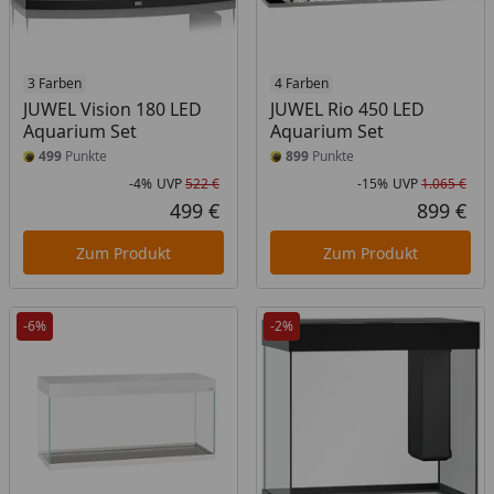
3 Farben
4 Farben
JUWEL Vision 180 LED
JUWEL Rio 450 LED
Aquarium Set
Aquarium Set
499
Punkte
899
Punkte
-4%
UVP
522 €
-15%
UVP
1.065 €
Rabatt in Prozent
Ursprünglicher Preis
Rab
Urs
499 €
899 €
Aktueller Preis
Akt
Zum Produkt
Zum Produkt
-6%
-2%