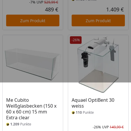
-7%
UVP
529,99 €
Rabatt in Prozent
Ursprünglicher Preis
489 €
1.409 €
Aktueller Preis
Akt
Zum Produkt
Zum Produkt
-26%
Me Cubito
Aquael OptiBent 30
Weißglasbecken (150 x
weiss
60 x 60 cm) 15 mm
110
Punkte
Extra clear
1.209
Punkte
-26%
UVP
149,99 €