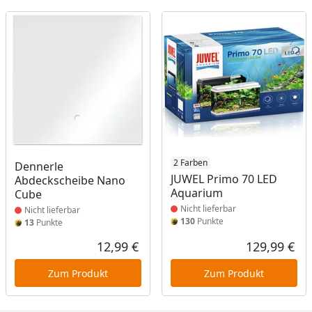
Produkt nicht lieferbar
Produkt nicht lieferbar
2 Farben
Dennerle
JUWEL Primo 70 LED
Abdeckscheibe Nano
Aquarium
Cube
Nicht lieferbar
Nicht lieferbar
130
Punkte
13
Punkte
12,99 €
129,99 €
Aktueller Preis
Akt
Zum Produkt
Zum Produkt