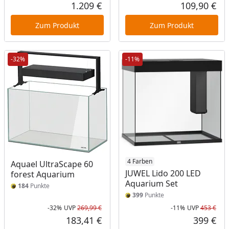
Rab
Urs
1.209 €
109,90 €
Aktueller Preis
Akt
Zum Produkt
Zum Produkt
-32%
-11%
4 Farben
Aquael UltraScape 60
JUWEL Lido 200 LED
forest Aquarium
Aquarium Set
184
Punkte
399
Punkte
-32%
UVP
269,99 €
-11%
UVP
453 €
Rabatt in Prozent
Ursprünglicher Preis
Rab
Urs
183,41 €
399 €
Aktueller Preis
Akt