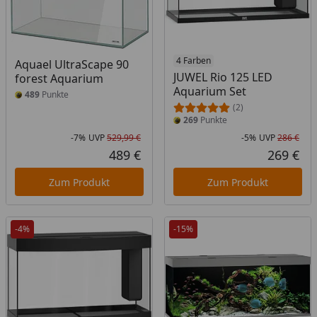
4 Farben
Aquael UltraScape 90
JUWEL Rio 125 LED
forest Aquarium
Aquarium Set
489
Punkte
(2)
269
Punkte
-7%
UVP
529,99 €
-5%
UVP
286 €
Rabatt in Prozent
Ursprünglicher Preis
Rab
Urs
489 €
269 €
Aktueller Preis
Akt
Zum Produkt
Zum Produkt
-4%
-15%