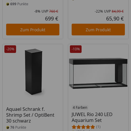
699
Punkte
-8%
UVP
760 €
-22%
UVP
84,99 €
Rabatt in Prozent
Ursprünglicher Preis
Rab
Urs
699 €
65,90 €
Aktueller Preis
Akt
Zum Produkt
Zum Produkt
-20%
-10%
4 Farben
Aquael Schrank f.
JUWEL Rio 240 LED
Shrimp Set / OptiBent
Aquarium Set
30 schwarz
(1)
76
Punkte