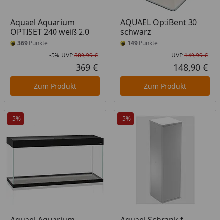
Aquael Aquarium
AQUAEL OptiBent 30
OPTISET 240 weiß 2.0
schwarz
369
Punkte
149
Punkte
-5%
UVP
389,99 €
UVP
149,99 €
Rabatt in Prozent
Ursprünglicher Preis
Urs
369 €
148,90 €
Aktueller Preis
Akt
Zum Produkt
Zum Produkt
-5%
-5%
Aquael Aquarium
Aquael Schrank f.