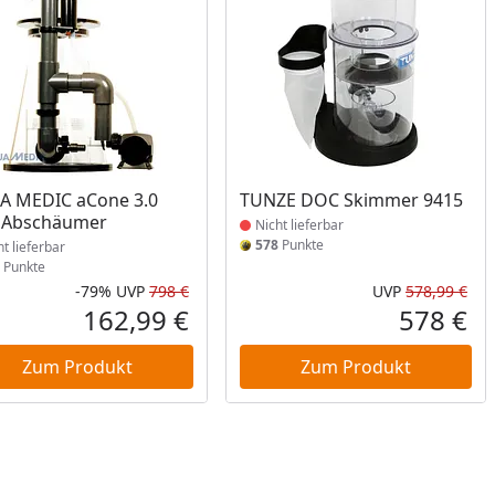
ukt nicht lieferbar
Produkt nicht lieferbar
A MEDIC aCone 3.0
TUNZE DOC Skimmer 9415
 Abschäumer
Nicht lieferbar
578
Punkte
ht lieferbar
Punkte
-79%
UVP
798 €
UVP
578,99 €
Prozent
cher Preis
Rabatt in Prozent
Ursprünglicher Preis
Urs
162,99 €
578 €
reis
Aktueller Preis
Akt
Zum Produkt
Zum Produkt