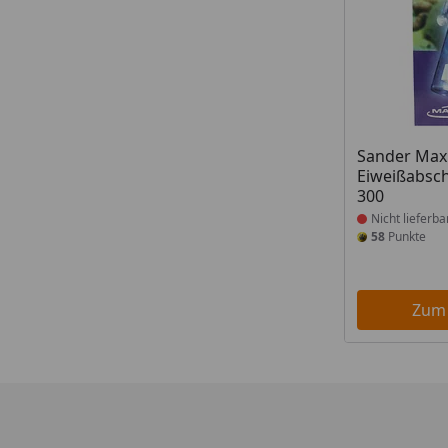
Produkt nich
Sander Max
Eiweißabsc
300
Nicht lieferba
58
Punkte
Zum