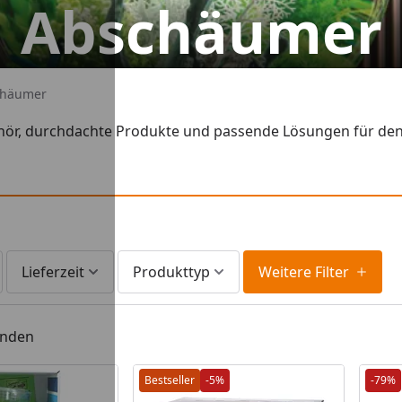
Abschäumer
chäumer
ör, durchdachte Produkte und passende Lösungen für den Al
Lieferzeit
Produkttyp
Weitere Filter
unden
Bestseller
-5%
-79%