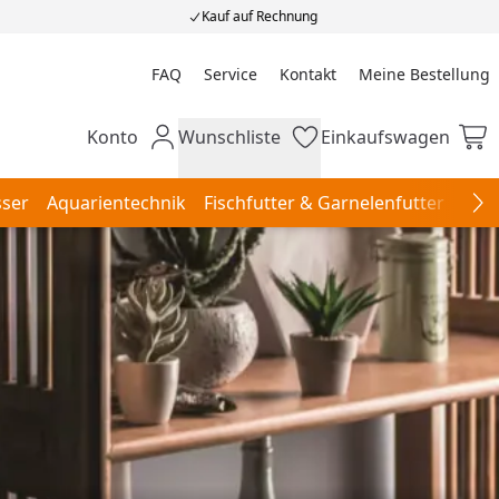
Kauf auf Rechnung
FAQ
Service
Kontakt
Meine Bestellung
Meine Bestellung
Konto
Wunschliste
Einkaufswagen
Mein Konto
Wunschliste
Einkaufswagen
ser
Aquarientechnik
Fischfutter & Garnelenfutter
Aqu
Na