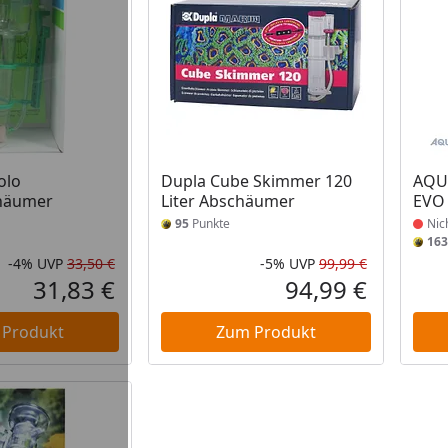
Prod
olo
Dupla Cube Skimmer 120
AQU
häumer
Liter Abschäumer
EVO
95
Punkte
Nic
163
-4%
UVP
33,50 €
-5%
UVP
99,99 €
Rabatt in Prozent
Ursprünglicher Preis
Rabatt in 
Ursprüngli
31,83 €
94,99 €
Aktueller Preis
Aktueller P
 Produkt
Zum Produkt