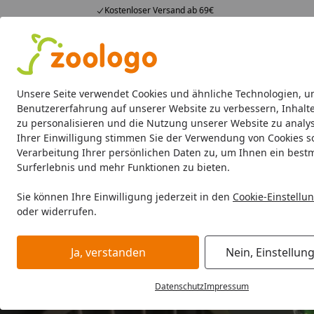
Kostenloser Versand ab 69€
4,73
/ 5
23.587 Bewertungen
Alle Produkte
Angebote
Neuheiten
Sommerhits
Alle Produkte
Unsere Seite verwendet Cookies und ähnliche Technologien, u
Benutzererfahrung auf unserer Website zu verbessern, Inhalt
zu personalisieren und die Nutzung unserer Website zu analys
Aquaristik
Aquarien
Beleuchtung
Aquarienfilte
Ihrer Einwilligung stimmen Sie der Verwendung von Cookies s
Verarbeitung Ihrer persönlichen Daten zu, um Ihnen ein best
Surferlebnis und mehr Funktionen zu bieten.
Sie können Ihre Einwilligung jederzeit in den
Cookie-Einstellu
oder widerrufen.
Ja, verstanden
Nein, Einstellun
Datenschutz
Impressum