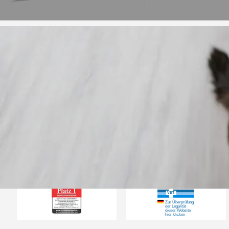
Trusted Shops
„Gute Erfahru
Zoologo,schnelle Lie
top“
4,73
/ 5
31.07.202
23.587 Bewertungen
Auszeichnungen