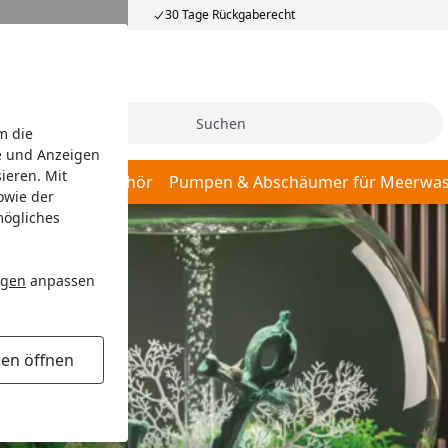
30 Tage Rückgaberecht
Suche
m die
e und Anzeigen
ieren. Mit
r, Pumpen & Zubehör
Pumpen & Abschäumer für Meerwas
owie der
mögliches
ngen
anpassen
gen öffnen