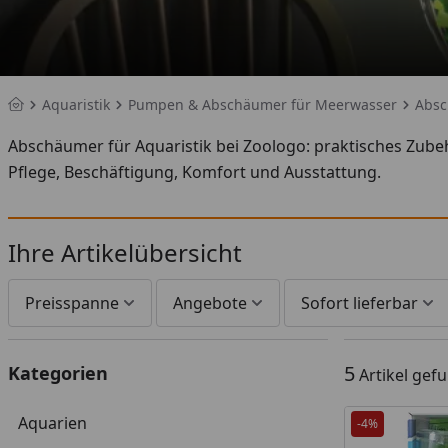
Aquaristik
Pumpen & Abschäumer für Meerwasser
Abs
Startseite
Abschäumer für Aquaristik bei Zoologo: praktisches Zubeh
Pflege, Beschäftigung, Komfort und Ausstattung.
Ihre Artikelübersicht
Preisspanne
Angebote
Sofort lieferbar
5
Kategorien
Artikel gef
Aquarien
-4%