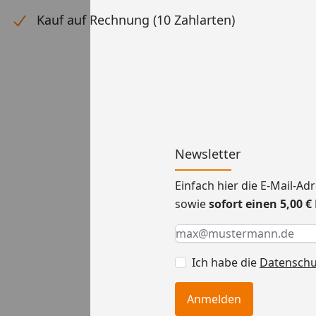
Kauf auf Rechnung (10 Zahlarten)
Newsletter
Einfach hier die E-Mail-A
sowie
sofort einen 5,00 
Keine Eingabe erforderlic
Eingabe erforderlich
E-Mail *
Ich habe die
Datensch
Anmelden