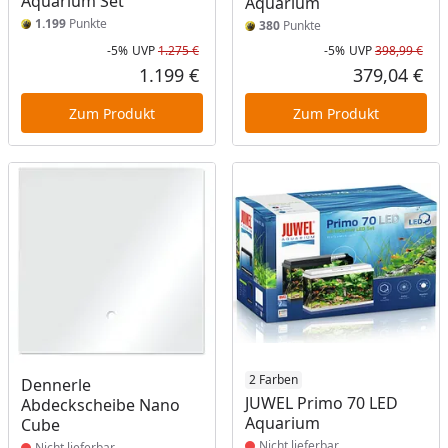
Aquarium Set
Aquarium
1.199
Punkte
380
Punkte
-5%
UVP
1.275 €
-5%
UVP
398,99 €
Rabatt in Prozent
Ursprünglicher Preis
Rab
Urs
1.199 €
379,04 €
Aktueller Preis
Akt
Zum Produkt
Zum Produkt
Produkt nicht lieferbar
Produkt nicht lieferbar
2 Farben
Dennerle
JUWEL Primo 70 LED
Abdeckscheibe Nano
Aquarium
Cube
Nicht lieferbar
Nicht lieferbar