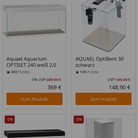
Aquael Aquarium
AQUAEL OptiBent 30
OPTISET 240 weiß 2.0
schwarz
369
Punkte
149
Punkte
-5%
UVP
389,99 €
UVP
149,99 €
Rabatt in Prozent
Ursprünglicher Preis
Urs
369 €
148,90 €
Aktueller Preis
Akt
Zum Produkt
Zum Produkt
-5%
-5%