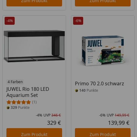
Zum Produkt
Zum Produkt
-4%
-6%
4 Farben
Primo 70 2.0 schwarz
JUWEL Rio 180 LED
140
Punkte
Aquarium Set
(1)
329
Punkte
-4%
UVP
346 €
-6%
UVP
149,99 €
Rabatt in Prozent
Ursprünglicher Preis
Rab
Urs
329 €
139,99 €
Aktueller Preis
Akt
Zum Produkt
Zum Produkt