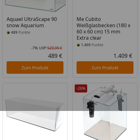
Aquael UltraScape 90
Me Cubito
snow Aquarium
Weißglasbecken (180 x
60 x 60 cm) 15 mm
489
Punkte
Extra clear
1.409
Punkte
-7%
UVP
529,99 €
Rabatt in Prozent
Ursprünglicher Preis
489 €
1.409 €
Aktueller Preis
Akt
Zum Produkt
Zum Produkt
-26%