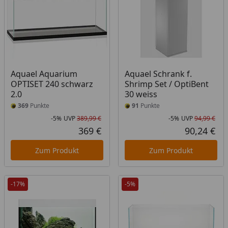
Aquael Aquarium
Aquael Schrank f.
OPTISET 240 schwarz
Shrimp Set / OptiBent
2.0
30 weiss
369
Punkte
91
Punkte
-5%
UVP
389,99 €
-5%
UVP
94,99 €
Rabatt in Prozent
Ursprünglicher Preis
Rab
Urs
369 €
90,24 €
Aktueller Preis
Akt
Zum Produkt
Zum Produkt
-17%
-5%