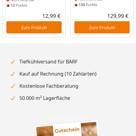
130
Punkte
13
Punkte
12,99 €
129,99 €
Aktueller Preis
Akt
Zum Produkt
Zum Produkt
Tiefkühlversand für BARF
Kauf auf Rechnung (10 Zahlarten)
Kostenlose Fachberatung
50.000 m² Lagerfläche