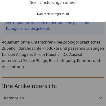
Startseite
Nein, Einstellungen öffnen
Das von Ihnen gesuchte Produkt "Aquatlantis
Datenschutz
Impressum
Splendid 145 Aquarium-Set" ist leider nicht mehr
verfügbar. Sie wurden daher auf eine passende
Kategorie weitergeleitet.
Aquarium ohne Unterschrank bei Zoologo: praktisches
Zubehör, durchdachte Produkte und passende Lösungen
für den Alltag mit Ihrem Haustier. Die Auswahl
unterstützt Sie bei Pflege, Beschäftigung, Komfort und
Ausstattung.
Ihre Artikelübersicht
Kategorien