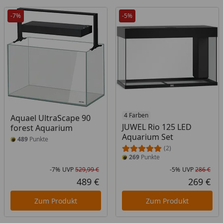
-7%
-5%
4 Farben
Aquael UltraScape 90
JUWEL Rio 125 LED
forest Aquarium
Aquarium Set
489
Punkte
(2)
269
Punkte
-7%
UVP
529,99 €
-5%
UVP
286 €
Rabatt in Prozent
Ursprünglicher Preis
Rab
Urs
489 €
269 €
Aktueller Preis
Akt
Zum Produkt
Zum Produkt