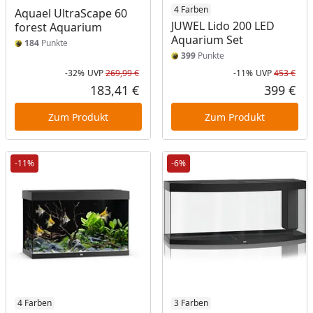
4 Farben
Aquael UltraScape 60
JUWEL Lido 200 LED
forest Aquarium
Aquarium Set
184
Punkte
399
Punkte
-32%
UVP
269,99 €
-11%
UVP
453 €
Rabatt in Prozent
Ursprünglicher Preis
Rab
Urs
183,41 €
399 €
Aktueller Preis
Akt
Zum Produkt
Zum Produkt
-11%
-6%
4 Farben
3 Farben