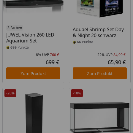
3 Farben
Aquael Shrimp Set Day
JUWEL Vision 260 LED
& Night 20 schwarz
Aquarium Set
66
Punkte
699
Punkte
-8%
UVP
760 €
-22%
UVP
84,99 €
Rabatt in Prozent
Ursprünglicher Preis
Rab
Urs
699 €
65,90 €
Aktueller Preis
Akt
Zum Produkt
Zum Produkt
-20%
-10%