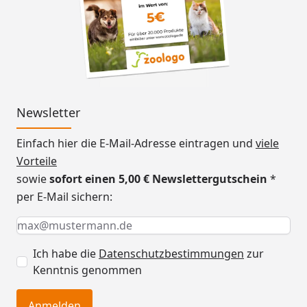
Newsletter
Einfach hier die E-Mail-Adresse eintragen und
viele
Vorteile
sowie
sofort einen 5,00 € Newslettergutschein
*
per E-Mail sichern:
Keine Eingabe erforderlich
Eingabe erforderlich
E-Mail *
Ich habe die
Datenschutzbestimmungen
zur
Kenntnis genommen
Anmelden