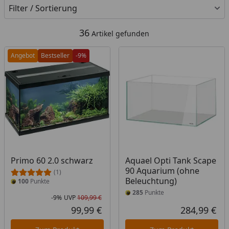
Filter / Sortierung
36
Artikel gefunden
Angebot
Bestseller
-9%
Primo 60 2.0 schwarz
Aquael Opti Tank Scape
90 Aquarium (ohne
(1)
Beleuchtung)
100
Punkte
285
Punkte
-9%
UVP
109,99 €
Rabatt in Prozent
Ursprünglicher Preis
99,99 €
284,99 €
Aktueller Preis
Akt