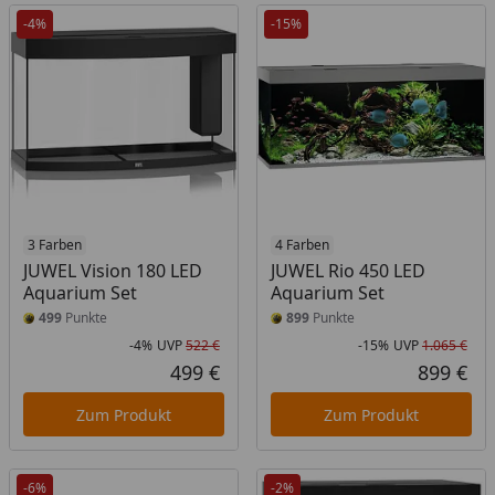
-4%
-15%
3 Farben
4 Farben
JUWEL Vision 180 LED
JUWEL Rio 450 LED
Aquarium Set
Aquarium Set
499
Punkte
899
Punkte
-4%
UVP
522 €
-15%
UVP
1.065 €
Rabatt in Prozent
Ursprünglicher Preis
Rab
Urs
499 €
899 €
Aktueller Preis
Akt
Zum Produkt
Zum Produkt
-6%
-2%