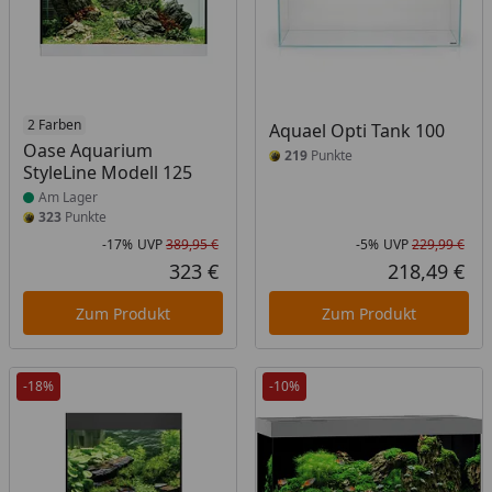
Produkt am Lager
2 Farben
Aquael Opti Tank 100
Oase Aquarium
219
Punkte
StyleLine Modell 125
Am Lager
323
Punkte
-17%
UVP
389,95 €
-5%
UVP
229,99 €
Rabatt in Prozent
Ursprünglicher Preis
Rab
Urs
323 €
218,49 €
Aktueller Preis
Akt
Zum Produkt
Zum Produkt
-18%
-10%