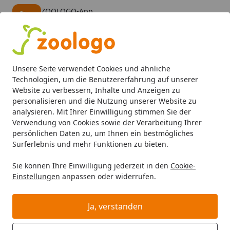
ZOOLOGO-App
Öffnen
Banner schließen
ZOOLOGO
kostenlos - Im App Store
Alle Produkte
Mein Konto
Wunschl
Eink
Unsere Seite verwendet Cookies und ähnliche
4,73
/ 5
Suchen
Technologien, um die Benutzererfahrung auf unserer
Website zu verbessern, Inhalte und Anzeigen zu
personalisieren und die Nutzung unserer Website zu
analysieren. Mit Ihrer Einwilligung stimmen Sie der
Verwendung von Cookies sowie der Verarbeitung Ihrer
persönlichen Daten zu, um Ihnen ein bestmögliches
Surferlebnis und mehr Funktionen zu bieten.
Sie können Ihre Einwilligung jederzeit in den
Cookie-
Einstellungen
anpassen oder widerrufen.
Aquarium ohne
Unterschrank
Ja, verstanden
Aquaristik
Aquarien
Aquarium ohne Unterschrank