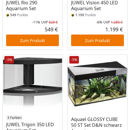
JUWEL Rio 290
JUWEL Vision 450 LED
Aquarium Set
Aquarium Set
549
Punkte
1.199
Punkte
-11%
UVP
620 €
-6%
UVP
1.285 €
Rabatt in Prozent
Ursprünglicher Preis
Rab
Urs
549 €
1.199 €
Aktueller Preis
Akt
Zum Produkt
Zum Produkt
-5%
-5%
3 Farben
Aquael GLOSSY CUBE
JUWEL Trigon 350 LED
50 ST Set D&N schwarz