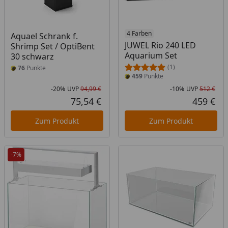
4 Farben
Aquael Schrank f.
JUWEL Rio 240 LED
Shrimp Set / OptiBent
Aquarium Set
30 schwarz
(1)
76
Punkte
459
Punkte
-20%
UVP
94,99 €
-10%
UVP
512 €
Rabatt in Prozent
Ursprünglicher Preis
Rab
Urs
75,54 €
459 €
Aktueller Preis
Akt
Zum Produkt
Zum Produkt
-7%