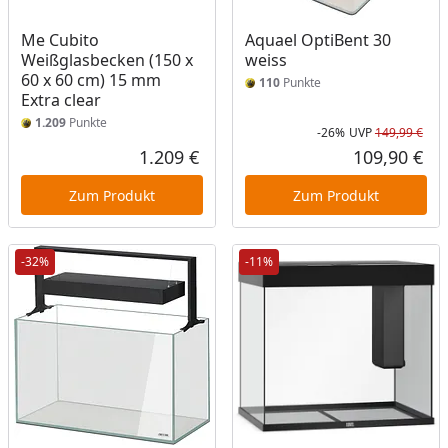
Me Cubito
Aquael OptiBent 30
Weißglasbecken (150 x
weiss
60 x 60 cm) 15 mm
110
Punkte
Extra clear
1.209
Punkte
-26%
UVP
149,99 €
Rab
Urs
1.209 €
109,90 €
Aktueller Preis
Akt
Zum Produkt
Zum Produkt
-32%
-11%