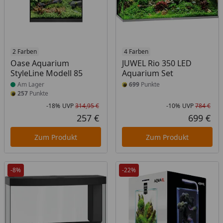
Produkt am Lager
2 Farben
4 Farben
Oase Aquarium
JUWEL Rio 350 LED
StyleLine Modell 85
Aquarium Set
Am Lager
699
Punkte
257
Punkte
-18%
UVP
314,95 €
-10%
UVP
784 €
Rabatt in Prozent
Ursprünglicher Preis
Rab
Urs
257 €
699 €
Aktueller Preis
Akt
Zum Produkt
Zum Produkt
-8%
-22%