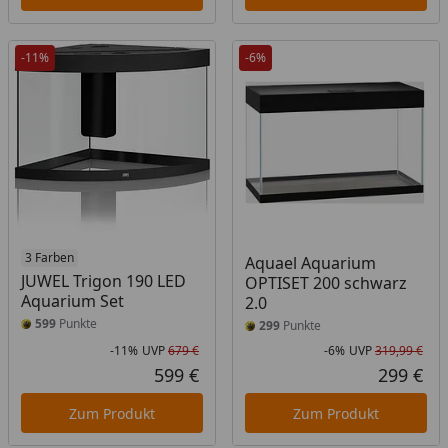
-11%
-6%
3 Farben
Aquael Aquarium
JUWEL Trigon 190 LED
OPTISET 200 schwarz
Aquarium Set
2.0
599
Punkte
299
Punkte
-11%
UVP
679 €
-6%
UVP
319,99 €
Rabatt in Prozent
Ursprünglicher Preis
Rab
Urs
599 €
299 €
Aktueller Preis
Akt
Zum Produkt
Zum Produkt