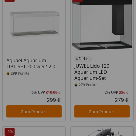
4 Farben
Aquael Aquarium
JUWEL Lido 120
OPTISET 200 weiß 2.0
Aquarium LED
299
Punkte
Aquarium-Set
279
Punkte
-6%
UVP
319,99 €
-2%
UVP
286 €
Rabatt in Prozent
Ursprünglicher Preis
Rab
Urs
299 €
279 €
Aktueller Preis
Akt
Zum Produkt
Zum Produkt
-5%