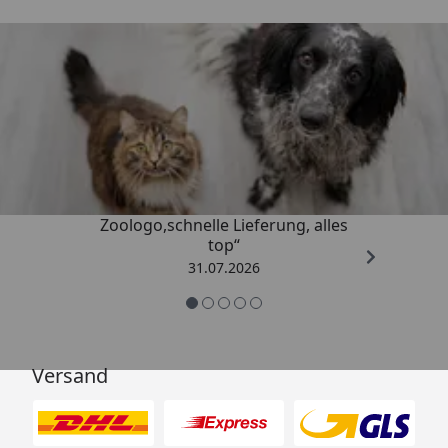
Trusted Shops
4,74
/ 5
„Gute Erfahrung mit
Zoologo,schnelle Lieferung, alles
top“
31.07.2026
Versand