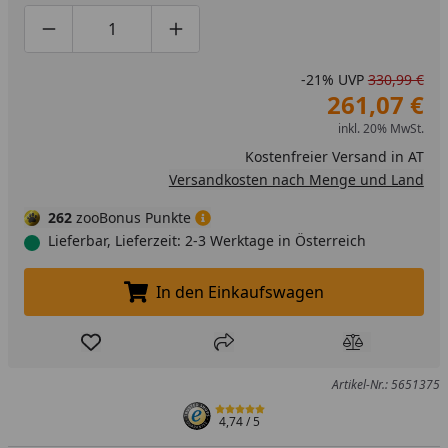
Produktmenge um eins verringern
Produktmenge manuell eingeben
Produktmenge um eins erhöhen
-21%
UVP
330,99 €
261,07 €
inkl. 20% MwSt.
Kostenfreier Versand in AT
Versandkosten nach Menge und Land
262
zooBonus Punkte
Lieferbar, Lieferzeit: 2-3 Werktage in Österreich
In den Einkaufswagen
In den Einkaufswagen legen
Produkt zur Wunschliste hinzufügen
Teilen
Produkt Ver
Artikel-Nr.: 5651375
4,74
/ 5