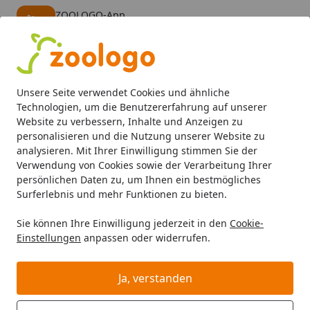
ZOOLOGO-App
Öffnen
Banner schließen
ZOOLOGO
kostenlos - Im App Store
Alle Produkte
Mein Konto
Wunschl
Eink
Unsere Seite verwendet Cookies und ähnliche
4,74
/ 5
Suchen
Technologien, um die Benutzererfahrung auf unserer
Website zu verbessern, Inhalte und Anzeigen zu
personalisieren und die Nutzung unserer Website zu
Aquaristik
Aquarienfilter, Pumpen & Zubehör
Außenfilte
Startseite
analysieren. Mit Ihrer Einwilligung stimmen Sie der
EHEIM 2275 professionel 4+ 600
Verwendung von Cookies sowie der Verarbeitung Ihrer
persönlichen Daten zu, um Ihnen ein bestmögliches
Außenfilter mit Filtermasse
Surferlebnis und mehr Funktionen zu bieten.
4.9
(25 Bewertungen)
Sie können Ihre Einwilligung jederzeit in den
Cookie-
Einstellungen
anpassen oder widerrufen.
Ja, verstanden