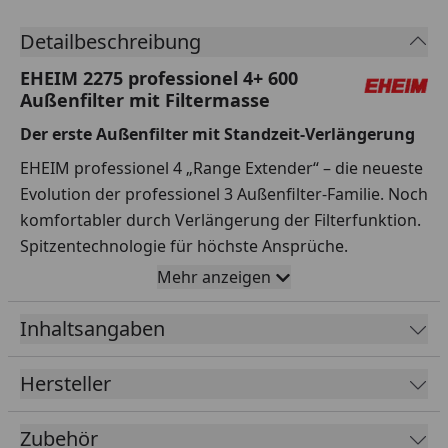
Detailbeschreibung
EHEIM 2275 professionel 4+ 600
Außenfilter mit Filtermasse
Der erste Außenfilter mit Standzeit-Verlängerung
EHEIM professionel 4 „Range Extender“ – die neueste
Evolution der professionel 3 Außenfilter-Familie. Noch
komfortabler durch Verlängerung der Filterfunktion.
Spitzentechnologie für höchste Ansprüche.
Mehr anzeigen
Mit EHEIM professionel 4 „Range Extender“
bekommen Sie unsere besten Außenfilter – jetzt mit
Inhaltsangaben
Notfall-Knopf.
Starke Leistung, optimale Energieeffizienz,
Hersteller
angenehme Laufruhe, Selbstansaugung, Sicherheits-
Schlauchadapter und viele andere Vorteile, haben wir
Zubehör
von der professionel 3 Reihe übernommen.