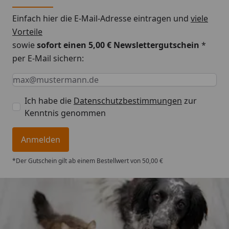
Inklusive hochwertiger Ausstattung
Einfach hier die E-Mail-Adresse eintragen und
viele
Der EHEIM eXperience 150 wird mit allem geliefert,
Vorteile
was Sie für den sofortigen Start benötigen:
sowie
sofort einen 5,00 € Newslettergutschein
*
per E-Mail sichern:
2 Filtermatten und 1 Filtervlies für mechanische
und biologische Reinigung
Keine Eingabe erforderlich
Eingabe erforderlich
E-Mail *
EHEIM SUBSTRAT Biomaterial für die Ansiedlung
nützlicher Bakterien
Ich habe die
Datenschutzbestimmungen
zur
Kenntnis genommen
Düsenrohr, Ansaugrohr, Auslaufbogen und
Qualitätsschläuche
Anmelden
Mit einem geringen Stromverbrauch von nur 8 Watt
*Der Gutschein gilt ab einem Bestellwert von 50,00 €
ist dieser Außenfilter außerdem besonders
energieeffizient und umweltfreundlich.
Fakten im Überblick
Trusted Shops
Geeignet für Aquarien: bis 150 Liter