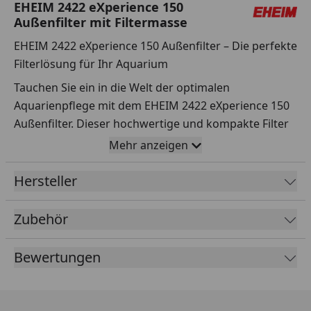
EHEIM 2422 eXperience 150
Außenfilter mit Filtermasse
EHEIM 2422 eXperience 150 Außenfilter – Die perfekte
Filterlösung für Ihr Aquarium
Tauchen Sie ein in die Welt der optimalen
Aquarienpflege mit dem EHEIM 2422 eXperience 150
Außenfilter. Dieser hochwertige und kompakte Filter
wurde speziell entwickelt, um Aquarien bis 150 Liter
Mehr anzeigen
zuverlässig und effizient zu reinigen, und überzeugt
durch einfache Bedienbarkeit und innovative Technik.
Hersteller
Kompaktes Design trifft auf maximale Leistung
Zubehör
Mit seiner quadratischen Grundform spart der
EHEIM eXperience 150 Platz und sorgt für eine hohe
Bewertungen
Standsicherheit. Das robuste Gehäuse vereint
modernes Design mit durchdachter Funktionalität.
Dank der leistungsstarken Pumpe, die 500 Liter pro