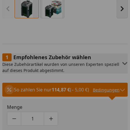
Vorheriges Bild anzeigen
Näc
Empfohlenes Zubehör wählen
Diese Zubehörartikel wurden von unseren Experten speziell
auf dieses Produkt abgestimmt.
So zahlen Sie nur
114,87 €
(– 5,00 €)
Bedingungen
Menge
Produktmenge um eins verringern
Produktmenge manuell eingeben
Produktmenge um eins erhöhen