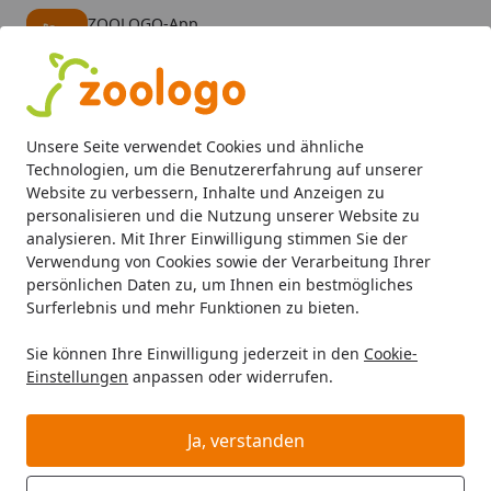
ZOOLOGO-App
Öffnen
Banner schließen
ZOOLOGO
kostenlos - Im App Store
Alle Produkte
Mein Konto
Wunschl
Eink
Unsere Seite verwendet Cookies und ähnliche
4,74
/ 5
Suchen
Technologien, um die Benutzererfahrung auf unserer
Website zu verbessern, Inhalte und Anzeigen zu
personalisieren und die Nutzung unserer Website zu
Aquaristik
Aquarienfilter, Pumpen & Zubehör
Außenfilte
Startseite
analysieren. Mit Ihrer Einwilligung stimmen Sie der
EHEIM 2422 eXperience 150
Verwendung von Cookies sowie der Verarbeitung Ihrer
persönlichen Daten zu, um Ihnen ein bestmögliches
Außenfilter mit Filtermasse
Surferlebnis und mehr Funktionen zu bieten.
5
(4 Bewertungen)
Sie können Ihre Einwilligung jederzeit in den
Cookie-
Einstellungen
anpassen oder widerrufen.
Ja, verstanden