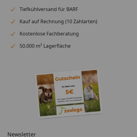
Stunde umwälzt, bleibt das Wasser in Ihrem
Tiefkühlversand für BARF
Aquarium kristallklar.
Einfachheit in Perfektion
Kauf auf Rechnung (10 Zahlarten)
Die durchdachte Konstruktion macht den Filter
Kostenlose Fachberatung
besonders benutzerfreundlich. Eine komplette
50.000 m² Lagerfläche
Schlauchadapter-Einheit mit integrierten
Absperrhähnen erleichtert die Installation und
Wartung erheblich. Die einzeln herausnehmbaren
Filterkörbe mit versenkbaren Griffen ermöglichen
eine einfache Reinigung, ohne den gesamten Filter
auseinanderbauen zu müssen.
Flüsterleise Technologie
Dank hochwertiger Keramik-Komponenten läuft der
Außenfilter besonders leise. So bleibt nicht nur Ihr
Wasser klar, sondern auch Ihre Umgebung
angenehm ruhig.
Newsletter