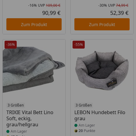
-16%
UVP
109,00 €
-30%
UVP
74,99 €
Rabatt in Prozent
Ursprünglicher Preis
Rab
Urs
90,99 €
52,39 €
Aktueller Preis
Akt
Zum Produkt
Zum Produkt
-36%
-55%
Produkt am Lager
3 Größen
Produkt am Lager
3 Größen
TRIXIE Vital Bett Lino
LEBON Hundebett Filo
Soft, eckig,
grau
grau/hellgrau
Am Lager
20
Punkte
Am Lager