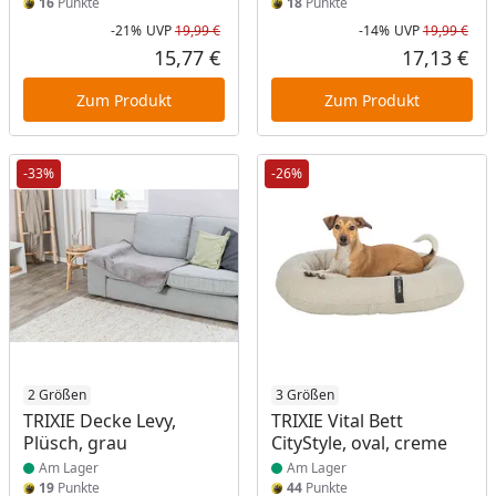
16
Punkte
18
Punkte
-21%
UVP
19,99 €
-14%
UVP
19,99 €
Rabatt in Prozent
Ursprünglicher Preis
Rab
Urs
15,77 €
17,13 €
Aktueller Preis
Akt
Zum Produkt
Zum Produkt
-33%
-26%
Produkt am Lager
2 Größen
Produkt am Lager
3 Größen
TRIXIE Decke Levy,
TRIXIE Vital Bett
Plüsch, grau
CityStyle, oval, creme
Am Lager
Am Lager
19
Punkte
44
Punkte