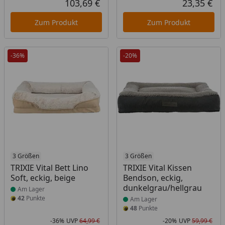
103,69 €
23,35 €
Aktueller Preis
Akt
Zum Produkt
Zum Produkt
-36%
-20%
Produkt am Lager
3 Größen
Produkt am Lager
3 Größen
TRIXIE Vital Bett Lino
TRIXIE Vital Kissen
Soft, eckig, beige
Bendson, eckig,
dunkelgrau/hellgrau
Am Lager
42
Punkte
Am Lager
48
Punkte
-36%
UVP
64,99 €
-20%
UVP
59,99 €