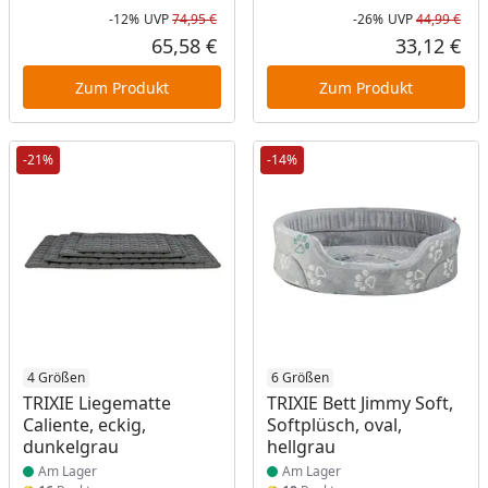
-12%
UVP
74,95 €
-26%
UVP
44,99 €
Rabatt in Prozent
Ursprünglicher Preis
Rab
Urs
65,58 €
33,12 €
Aktueller Preis
Akt
Zum Produkt
Zum Produkt
-21%
-14%
Produkt am Lager
4 Größen
Produkt am Lager
6 Größen
TRIXIE Liegematte
TRIXIE Bett Jimmy Soft,
Caliente, eckig,
Softplüsch, oval,
dunkelgrau
hellgrau
Am Lager
Am Lager