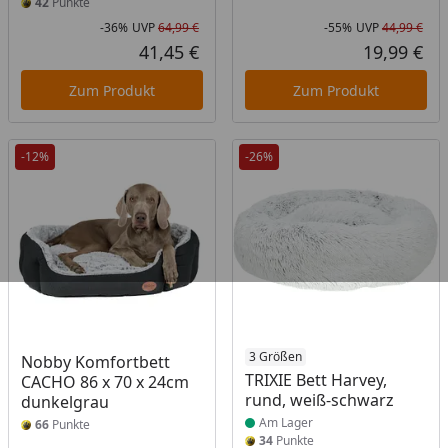
42
Punkte
-36%
UVP
64,99 €
-55%
UVP
44,99 €
Rabatt in Prozent
Ursprünglicher Preis
Rab
Urs
41,45 €
19,99 €
Aktueller Preis
Akt
Zum Produkt
Zum Produkt
-12%
-26%
Produkt am Lager
3 Größen
Nobby Komfortbett
TRIXIE Bett Harvey,
CACHO 86 x 70 x 24cm
rund, weiß-schwarz
dunkelgrau
Am Lager
66
Punkte
34
Punkte