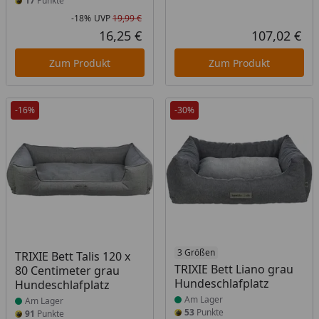
17
Punkte
-18%
UVP
19,99 €
Rabatt in Prozent
Ursprünglicher Preis
16,25 €
107,02 €
Aktueller Preis
Akt
Zum Produkt
Zum Produkt
-16%
-30%
Produkt am Lager
Produkt am Lager
3 Größen
TRIXIE Bett Talis 120 x
TRIXIE Bett Liano grau
80 Centimeter grau
Hundeschlafplatz
Hundeschlafplatz
Am Lager
Am Lager
53
Punkte
91
Punkte