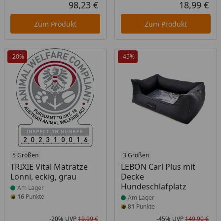
Rabatt in Prozent
Ursprünglicher Preis
Rab
Urs
98,23 €
18,99 €
Aktueller Preis
Akt
Zum Produkt
Zum Produkt
-20%
-45%
Produkt am Lager
5 Größen
Produkt am Lager
3 Größen
TRIXIE Vital Matratze
LEBON Carl Plus mit
Lonni, eckig, grau
Decke
Hundeschlafplatz
Am Lager
16
Punkte
Am Lager
81
Punkte
-20%
UVP
19,99 €
-45%
UVP
149,90 €