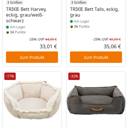
Produkt am Lager
3 Größen
Produkt am Lager
3 Größen
TRIXIE Bett Harvey,
TRIXIE Bett Talis, eckig,
eckig, grau/weiß-
grau
schwarz
Am Lager
36
Punkte
Am Lager
34
Punkte
-26%
UVP
44,99 €
-29%
UVP
49,99 €
Rabatt in Prozent
Ursprünglicher Preis
Rab
Urs
33,01 €
35,06 €
Aktueller Preis
Akt
Zum Produkt
Zum Produkt
-17%
-32%