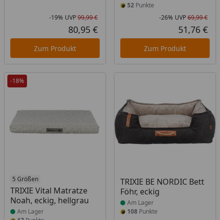
52
Punkte
-19%
UVP
99,99 €
-26%
UVP
69,99 €
Rabatt in Prozent
Ursprünglicher Preis
Rab
Urs
80,95 €
51,76 €
Aktueller Preis
Akt
Zum Produkt
Zum Produkt
-18%
Produkt am Lager
5 Größen
Produkt am Lager
TRIXIE BE NORDIC Bett
TRIXIE Vital Matratze
Föhr, eckig
Noah, eckig, hellgrau
Am Lager
Am Lager
108
Punkte