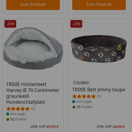
Zum Produkt
Zum Produkt
-26%
-25%
Produkt am Lager
Produkt am Lager
5 Größen
TRIXIE Höhlenbett
TRIXIE Bett Jimmy taupe
Harvey Ø 70 Centimeter
grau/weiß
(5)
Hundeschlafplatz
Am Lager
19
Punkte
(2)
Am Lager
52
Punkte
-26%
UVP
69,99 €
-25%
UVP
24,99 €
Rabatt in Prozent
Ursprünglicher Preis
Rab
Urs