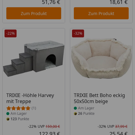
51,76 €
18,61 €
Aktueller Preis
Akt
Zum Produkt
Zum Produkt
-22%
-32%
Produkt am Lager
Produkt am Lager
TRIXIE -Höhle Harvey
TRIXIE Bett Boho eckig
mit Treppe
50x50cm beige
(1)
Am Lager
Am Lager
26
Punkte
123
Punkte
-22%
UVP
159,00 €
-32%
UVP
37,99 €
Rabatt in Prozent
Ursprünglicher Preis
Rab
Urs
122,93 €
25,54 €