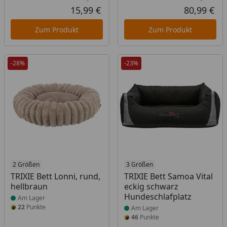
Rabatt in Prozent
Ursprünglicher Preis
Rab
Urs
15,99 €
80,99 €
Aktueller Preis
Akt
Zum Produkt
Zum Produkt
-28%
-23%
Produkt am Lager
2 Größen
Produkt am Lager
3 Größen
TRIXIE Bett Lonni, rund,
TRIXIE Bett Samoa Vital
hellbraun
eckig schwarz
Hundeschlafplatz
Am Lager
22
Punkte
Am Lager
46
Punkte