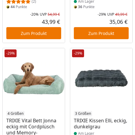
(2)
Am Lager
44
Punkte
36
Punkte
-20%
UVP
54,99 €
-29%
UVP
49,99 €
Rabatt in Prozent
Ursprünglicher Preis
Rab
Urs
43,99 €
35,06 €
Aktueller Preis
Akt
Zum Produkt
Zum Produkt
-29%
-29%
Produkt am Lager
4 Größen
Produkt am Lager
3 Größen
TRIXIE Vital Bett Jonna
TRIXIE Kissen Elli, eckig,
eckig mit Cordplüsch
dunkelgrau
und Memory-
Am Lager