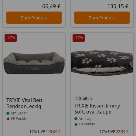
Rabatt in Prozent
Ursprünglicher Preis
Rab
Urs
66,49 €
135,15 €
Aktueller Preis
Akt
Zum Produkt
Zum Produkt
-17%
-17%
Produkt am Lager
Produkt am Lager
4 Größen
TRIXIE Vital Bett
TRIXIE Kissen Jimmy
Bendson, eckig
Soft, oval, taupe
Am Lager
99
Punkte
Am Lager
19
Punkte
-17%
UVP
119,00 €
-17%
UVP
22,99 €