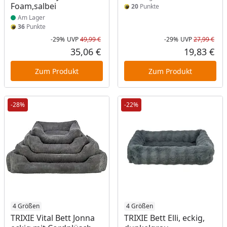
Foam,salbei
20
Punkte
Am Lager
36
Punkte
-29%
UVP
49,99 €
-29%
UVP
27,99 €
Rabatt in Prozent
Ursprünglicher Preis
Rab
Urs
35,06 €
19,83 €
Aktueller Preis
Akt
Zum Produkt
Zum Produkt
-28%
-22%
Produkt am Lager
4 Größen
Produkt am Lager
4 Größen
TRIXIE Vital Bett Jonna
TRIXIE Bett Elli, eckig,