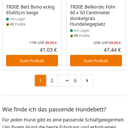
Produkt am Lager
Produkt am Lager
TRIXIE Bett Boho eckig
TRIXIE BeNordic Föhr
65x65cm beige
60 x 50 Centimeter
dunkelgrau
Am Lager
Hundeliegeplatz
42
Punkte
Am Lager
48
Punkte
-17%
UVP
49,99 €
-32%
UVP
69,99 €
Rabatt in Prozent
Ursprünglicher Preis
Rab
Urs
41,03 €
47,44 €
Aktueller Preis
Akt
Zum Produkt
Zum Produkt
Seitenzahl ändern
1
2
6
Zu Seite 2
Zu Seite 6
Zur nächsten Seite
Wie finde ich das passende Hundebett?
Für jeden Hund gibt es eine passende Schlafgelegenheit.
Um Ihrem Hund die beste Erholung und erholsamen