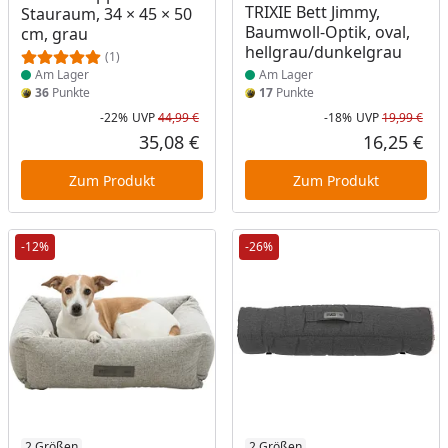
TRIXIE Bett Jimmy,
Stauraum, 34 × 45 × 50
Baumwoll-Optik, oval,
cm, grau
hellgrau/dunkelgrau
(1)
Am Lager
Am Lager
36
Punkte
17
Punkte
-22%
UVP
44,99 €
-18%
UVP
19,99 €
Rabatt in Prozent
Ursprünglicher Preis
Rab
Urs
35,08 €
16,25 €
Aktueller Preis
Akt
Zum Produkt
Zum Produkt
-12%
-26%
2 Größen
2 Größen