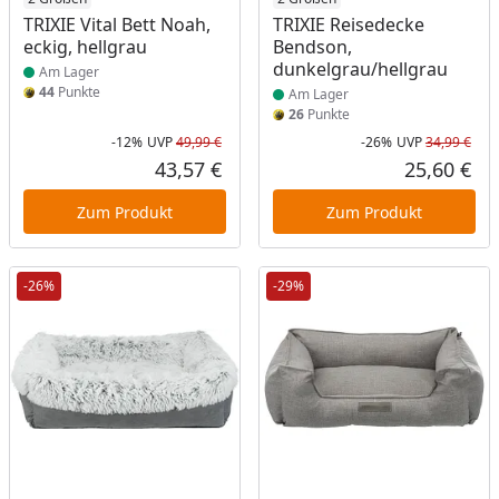
Produkt am Lager
Produkt am Lager
TRIXIE Vital Bett Noah,
TRIXIE Reisedecke
eckig, hellgrau
Bendson,
dunkelgrau/hellgrau
Am Lager
44
Punkte
Am Lager
26
Punkte
-12%
UVP
49,99 €
-26%
UVP
34,99 €
Rabatt in Prozent
Ursprünglicher Preis
Rab
Urs
43,57 €
25,60 €
Aktueller Preis
Akt
Zum Produkt
Zum Produkt
-26%
-29%