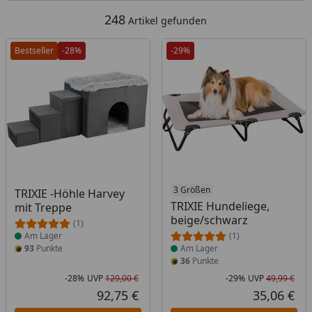
Hundekörben. Es gibt Hundebetten in allen möglichen
248
Artikel gefunden
Farben, Formen und Materialien. Überzeugen Sie sich
selbst vom
breit gefächerten Sortiment
und helfen Sie
Bestseller
-28%
-29%
Ihrem Vierbeiner, den Schlaf noch erholsamer werden zu
lassen.
Produkt am Lager
Produkt am Lager
3 Größen
TRIXIE -Höhle Harvey
TRIXIE Hundeliege,
mit Treppe
beige/schwarz
(1)
Am Lager
(1)
93
Punkte
Am Lager
36
Punkte
-28%
UVP
129,00 €
-29%
UVP
49,99 €
Rabatt in Prozent
Ursprünglicher Preis
Rab
Urs
92,75 €
35,06 €
Aktueller Preis
Akt