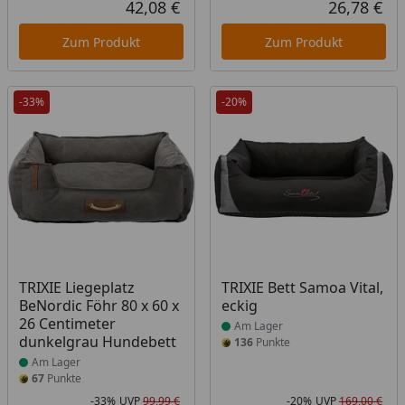
42,08 €
26,78 €
Aktueller Preis
Akt
Zum Produkt
Zum Produkt
-33%
-20%
Produkt am Lager
Produkt am Lager
TRIXIE Liegeplatz
TRIXIE Bett Samoa Vital,
BeNordic Föhr 80 x 60 x
eckig
26 Centimeter
Am Lager
dunkelgrau Hundebett
136
Punkte
Am Lager
67
Punkte
-33%
UVP
99,99 €
-20%
UVP
169,00 €