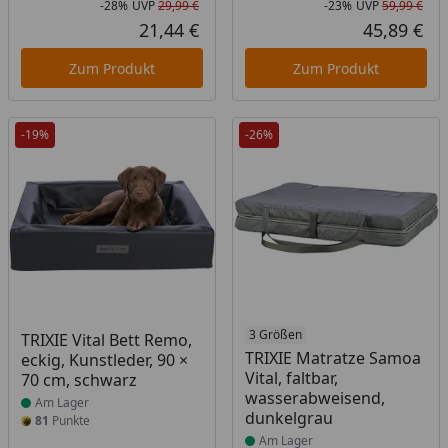
-28%
UVP
29,99 €
-23%
UVP
59,99 €
Rabatt in Prozent
Ursprünglicher Preis
Rab
Urs
21,44 €
45,89 €
Aktueller Preis
Akt
Zum Produkt
Zum Produkt
-19%
-26%
Produkt am Lager
Produkt am Lager
3 Größen
TRIXIE Vital Bett Remo,
TRIXIE Matratze Samoa
eckig, Kunstleder, 90 ×
Vital, faltbar,
70 cm, schwarz
wasserabweisend,
Am Lager
dunkelgrau
81
Punkte
Am Lager