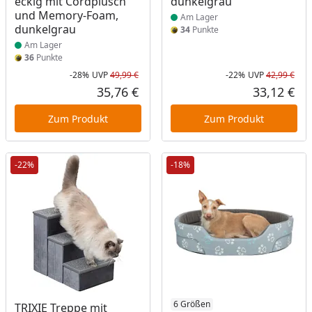
eckig mit Cordplüsch
dunkelgrau
und Memory-Foam,
Am Lager
dunkelgrau
34
Punkte
Am Lager
36
Punkte
-28%
UVP
49,99 €
-22%
UVP
42,99 €
Rabatt in Prozent
Ursprünglicher Preis
Rab
Urs
35,76 €
33,12 €
Aktueller Preis
Akt
Zum Produkt
Zum Produkt
-22%
-18%
Produkt am Lager
Produkt am Lager
6 Größen
TRIXIE Treppe mit