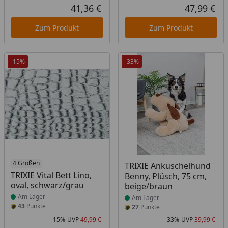
Rabatt in Prozent
Ursprünglicher Preis
Rab
Urs
41,36 €
47,99 €
Aktueller Preis
Akt
Zum Produkt
Zum Produkt
-15%
-33%
Produkt am Lager
4 Größen
Produkt am Lager
TRIXIE Ankuschelhund
TRIXIE Vital Bett Lino,
Benny, Plüsch, 75 cm,
oval, schwarz/grau
beige/braun
Am Lager
Am Lager
43
Punkte
27
Punkte
-15%
UVP
49,99 €
-33%
UVP
39,99 €
Rabatt in Prozent
Ursprünglicher Preis
Rab
Urs