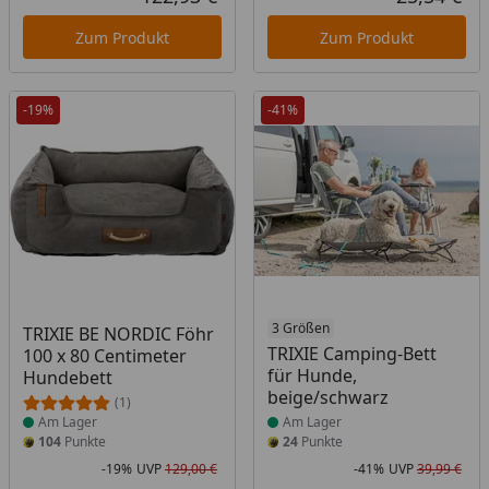
Aktueller Preis
Akt
Zum Produkt
Zum Produkt
-19%
-41%
Produkt am Lager
Produkt am Lager
3 Größen
TRIXIE BE NORDIC Föhr
TRIXIE Camping-Bett
100 x 80 Centimeter
für Hunde,
Hundebett
beige/schwarz
(1)
Am Lager
Am Lager
104
Punkte
24
Punkte
-19%
UVP
129,00 €
-41%
UVP
39,99 €
Rabatt in Prozent
Ursprünglicher Preis
Rab
Urs