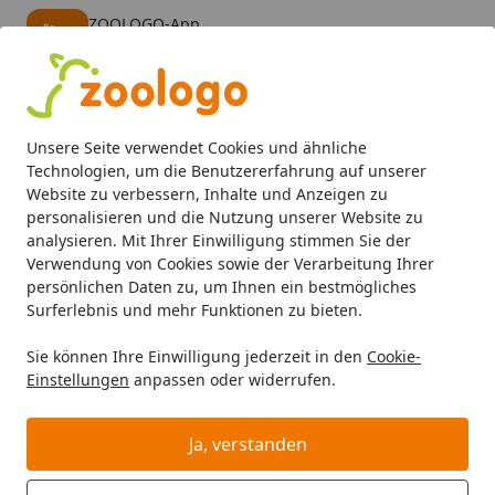
ZOOLOGO-App
Öffnen
Banner schließen
ZOOLOGO
kostenlos - Im App Store
Alle Produkte
Mein Konto
Wunschl
Eink
Unsere Seite verwendet Cookies und ähnliche
4,74
/ 5
Suchen
Technologien, um die Benutzererfahrung auf unserer
Website zu verbessern, Inhalte und Anzeigen zu
personalisieren und die Nutzung unserer Website zu
analysieren. Mit Ihrer Einwilligung stimmen Sie der
Verwendung von Cookies sowie der Verarbeitung Ihrer
persönlichen Daten zu, um Ihnen ein bestmögliches
Surferlebnis und mehr Funktionen zu bieten.
Sie können Ihre Einwilligung jederzeit in den
Cookie-
Einstellungen
anpassen oder widerrufen.
Hundebetten
Ja, verstanden
Hund
Hundeschlafplätze
Hundebetten