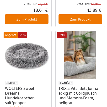
-33%
UVP
27,99 €
-26%
UVP
59,99 €
Rabatt in Prozent
Ursprünglicher Preis
Rab
Urs
18,61 €
43,89 €
Aktueller Preis
Akt
Zum Produkt
Zum Produkt
Angebot
-20%
-29%
3 Sorten
Produkt am Lager
4 Größen
WOLTERS Sweet
TRIXIE Vital Bett Jonna
Dreams
eckig mit Cordplüsch
Hundekörbchen
und Memory-Foam,
salt/pepper
hellgrau