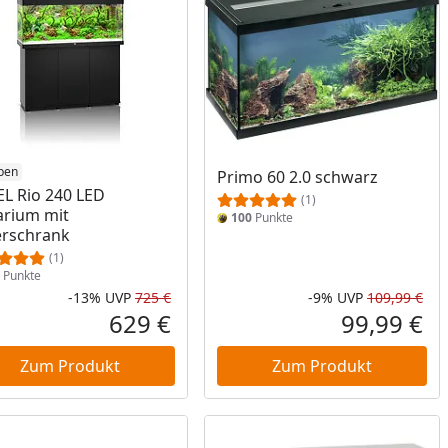
ben
Primo 60 2.0 schwarz
L Rio 240 LED
(1)
rium mit
100
Punkte
rschrank
(1)
Punkte
-13%
UVP
725 €
-9%
UVP
109,99 €
Prozent
cher Preis
Rabatt in Prozent
Ursprünglicher Preis
Rab
Urs
629 €
99,99 €
reis
Aktueller Preis
Akt
Zum Produkt
Zum Produkt