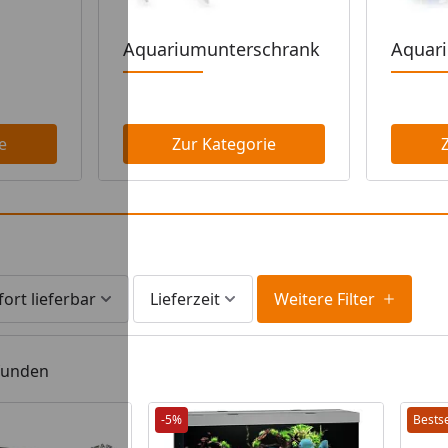
Aquariumunterschrank
Aquar
e
Zur Kategorie
fort lieferbar
Lieferzeit
Weitere Filter
efunden
-5%
Bestse