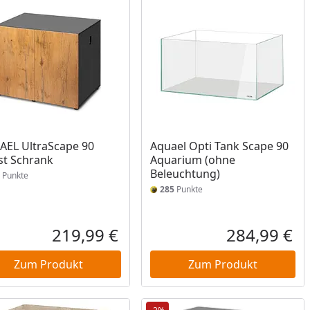
EL UltraScape 90
Aquael Opti Tank Scape 90
st Schrank
Aquarium (ohne
Beleuchtung)
Punkte
285
Punkte
219,99 €
284,99 €
reis
Aktueller Preis
Akt
Zum Produkt
Zum Produkt