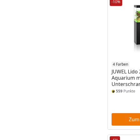
-10%
4 Farben
JUWEL Lido 
Aquarium m
Unterschra
559
Punkte
Zum