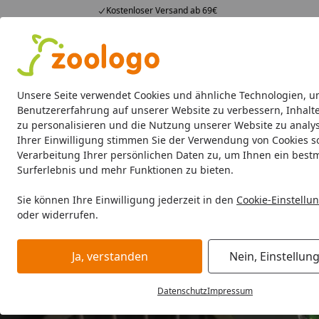
Kostenloser Versand ab 69€
4,74
/ 5
23.587 Bewertungen
Alle Produkte
Angebote
Neuheiten
Sommerhits
Alle Produkte
Unsere Seite verwendet Cookies und ähnliche Technologien, u
Benutzererfahrung auf unserer Website zu verbessern, Inhalt
zu personalisieren und die Nutzung unserer Website zu analys
Aquaristik
Aquarien
Beleuchtung
Aquarienfilt
Ihrer Einwilligung stimmen Sie der Verwendung von Cookies s
Verarbeitung Ihrer persönlichen Daten zu, um Ihnen ein best
Surferlebnis und mehr Funktionen zu bieten.
Sie können Ihre Einwilligung jederzeit in den
Cookie-Einstellu
oder widerrufen.
Ja, verstanden
Nein, Einstellun
Datenschutz
Impressum