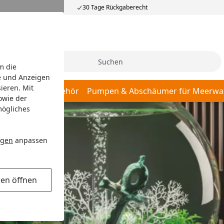
30 Tage Rückgaberecht
Suche
m die
e und Anzeigen
ieren. Mit
er, Pumpen & Zubehör
Pumpen & Abschäumer für Meerwa
owie der
mögliches
ngen
anpassen
gen öffnen