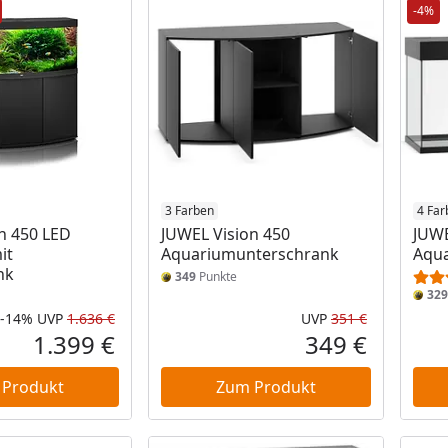
-4%
3 Farben
4 Far
n 450 LED
JUWEL Vision 450
JUWE
it
Aquariumunterschrank
Aqua
nk
349
Punkte
329
-14%
UVP
1.636 €
UVP
351 €
Rabatt in Prozent
Ursprünglicher Preis
Ursprüngli
1.399 €
349 €
Aktueller Preis
Aktueller P
 Produkt
Zum Produkt