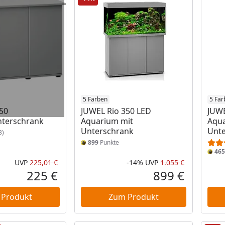
5 Farben
5 Far
50
JUWEL Rio 350 LED
JUWE
terschrank
Aquarium mit
Aqua
Unterschrank
Unte
3)
899
Punkte
465
UVP
225,01 €
-14%
UVP
1.055 €
Ursprünglicher Preis
Rabatt in 
Ursprüngli
225 €
899 €
Aktueller Preis
Aktueller P
 Produkt
Zum Produkt