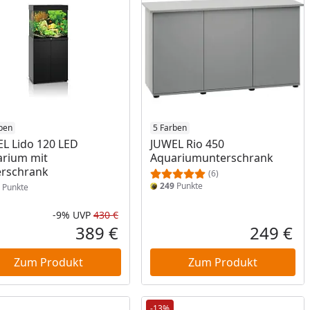
ben
5 Farben
L Lido 120 LED
JUWEL Rio 450
rium mit
Aquariumunterschrank
rschrank
(6)
249
Punkte
Punkte
-9%
UVP
430 €
Prozent
cher Preis
Rabatt in Prozent
Ursprünglicher Preis
389 €
249 €
reis
Aktueller Preis
Akt
Zum Produkt
Zum Produkt
-13%