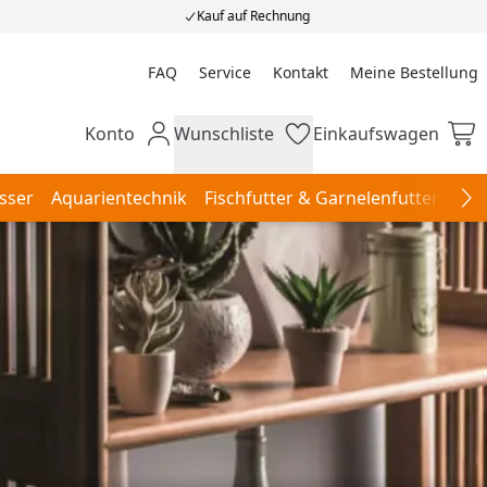
Kauf auf Rechnung
FAQ
Service
Kontakt
Meine Bestellung
Meine Bestellung
Konto
Wunschliste
Einkaufswagen
Mein Konto
Wunschliste
Einkaufswagen
sser
Aquarientechnik
Fischfutter & Garnelenfutter
Aqu
Na