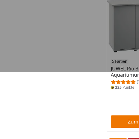
5 Farben
JUWEL Rio 3
Aquariumun
(
225
Punkte
Zum