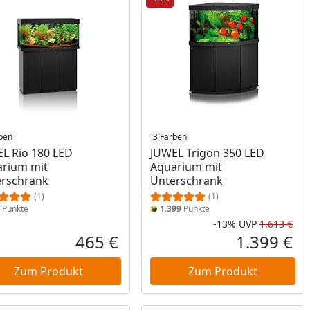
ben
3 Farben
L Rio 180 LED
JUWEL Trigon 350 LED
rium mit
Aquarium mit
rschrank
Unterschrank
(1)
(1)
Punkte
1.399
Punkte
-13%
UVP
1.613 €
Prozent
cher Preis
Rab
Urs
465 €
1.399 €
reis
Aktueller Preis
Akt
Zum Produkt
Zum Produkt