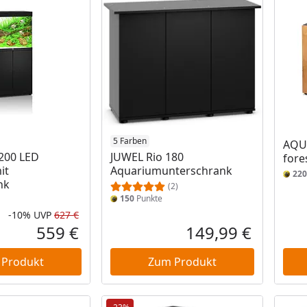
5 Farben
AQUA
200 LED
JUWEL Rio 180
fore
it
Aquariumunterschrank
220
nk
(2)
150
Punkte
-10%
UVP
627 €
Rabatt in Prozent
Ursprünglicher Preis
559 €
149,99 €
Aktueller Preis
Aktueller P
 Produkt
Zum Produkt