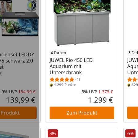
4 Farben
5 Far
arienset LEDDY
JUWEL Rio 450 LED
JUWE
5 schwarz 2.0
Aquarium mit
Aqua
et
Unterschrank
Unte
6)
(1)
1.299
Punkte
629
-9%
UVP
154,99 €
-5%
UVP
1.375 €
Rabatt in Prozent
Ursprünglicher Preis
Rabatt in 
Ursprüngli
139,99 €
1.299 €
Aktueller Preis
Aktueller P
 Produkt
Zum Produkt
-8%
-9%