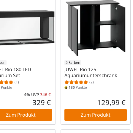
ben
5 Farben
L Rio 180 LED
JUWEL Rio 125
rium Set
Aquariumunterschrank
(1)
(2)
Punkte
130
Punkte
-4%
UVP
346 €
cher Preis
Rabatt in Prozent
Ursprünglicher Preis
329 €
129,99 €
reis
Aktueller Preis
Akt
Zum Produkt
Zum Produkt