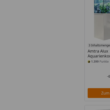
3 Inhaltsmeng
Amtra Alux
Aquarienko
1.399
Punkte
-
Zum